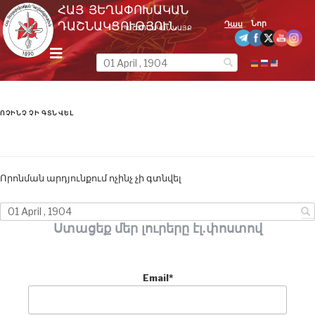
Skip
ՀԱՅ ՅԵՂԱՓՈԽԱԿԱՆ
to
Նոր
ԴԱՇՆԱԿՑՈՒԹՅՈՒՆ
Դաս
ՊԱՇՏՈՆԱԿԱՆ ԿԱՅՔ
content
m
e
n
u
ՈՉԻՆՉ ՉԻ ԳՏՆՎԵԼ
Որոնման արդյունքում ոչինչ չի գտնվել
Ստացեք մեր լուրերը էլ.փոստով
Email*