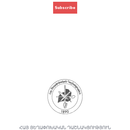
ՀԱՅ ՅԵՂԱՓՈԽԱԿԱՆ ԴԱՇՆԱԿՑՈՒԹՅՈՒՆ