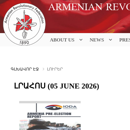
Skip
ARMENIAN REV
to
content
ABOUT US
NEWS
PRE
ԳԼԽԱՎՈՐ ԷՋ
ԼՈՒՐԵՐ
ԼՐԱՀՈՍ (05 JUNE 2026)