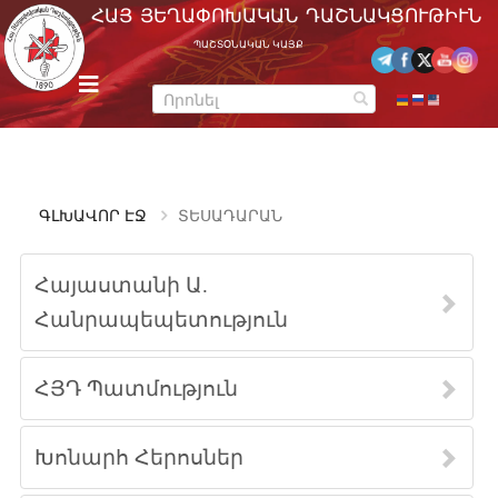
Skip
ՀԱՅ ՅԵՂԱՓՈԽԱԿԱՆ ԴԱՇՆԱԿՑՈՒԹԻՒՆ
to
ՊԱՇՏՕՆԱԿԱՆ ԿԱՅՔ
content
m
e
n
u
ԳԼԽԱՎՈՐ ԷՋ
ՏԵՍԱԴԱՐԱՆ
Հայաստանի Ա.
Հանրապեպետություն
ՀՅԴ Պատմություն
Խոնարհ Հերոսներ