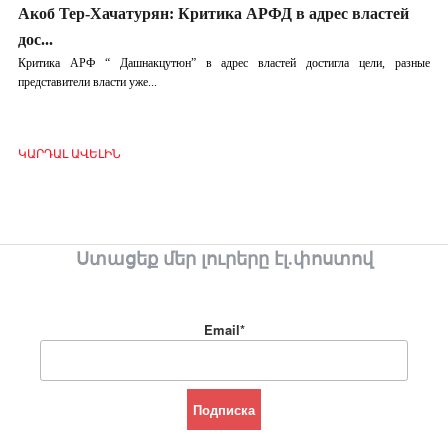
Акоб Тер-Хачатурян: Критика АРФД в адрес властей
дос...
Критика АРФ “ Дашнакцутюн” в адрес властей достигла цели, разные
представители власти уже...
ԿԱՐԴԱԼ ԱՎԵԼԻՆ
Ստացեք մեր լուրերը էլ.փոստով
Email*