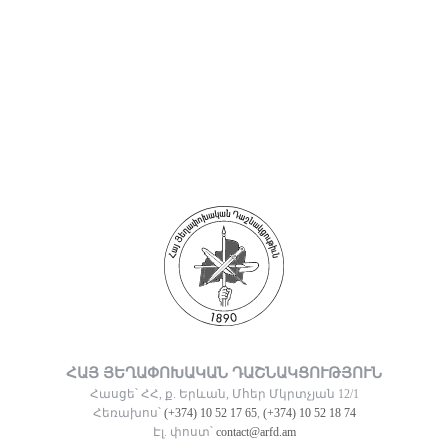
ՀԱՅ ՅԵՂԱՓՈԽԱԿԱՆ ԴԱՇՆԱԿՑՈՒԹՅՈՒՆ
Հասցե՝ ՀՀ, ք. Երևան, Մհեր Մկրտչյան 12/1
Հեռախոս՝
(+374) 10 52 17 65
,
(+374) 10 52 18 74
Էլ. փոստ՝
contact@arfd.am