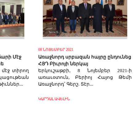
08 ՆՈՅԵՄԲԵՐ 2021
արի Մէջ
Առաջնորդ սրբազան հայրը ընդունեց
նե
ՀՅԴ Բիւրոյի ներկայ
 մէջ տիրող
Երկուշաթբի, 8 Նոյեմբեր 2021-ի
կացութեան
առաւօտուն, Բերիոյ Հայոց Թեմի
իւններ...
Առաջնորդ՝ Գերշ. Տէր...
ԿԱՐԴԱԼ ԱՎԵԼԻՆ