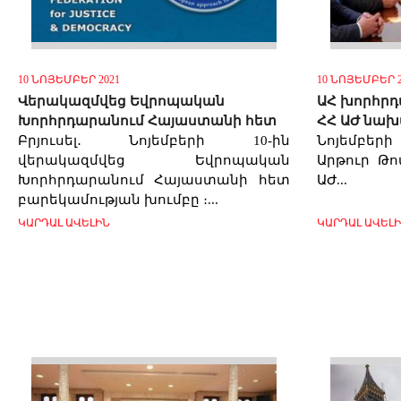
10 ՆՈՅԵՄԲԵՐ 2021
10 ՆՈՅԵՄԲԵՐ 2
Վերակազմվեց Եվրոպական
ԱՀ խորհրդա
Խորհրդարանում Հայաստանի հետ
ՀՀ ԱԺ նա
Բրյուսել․ Նոյեմբերի 10-ին
Նոյեմբերի
վերակազմվեց Եվրոպական
Արթուր Թո
Խորհրդարանում Հայաստանի հետ
ԱԺ...
բարեկամության խումբը ։...
ԿԱՐԴԱԼ ԱՎԵԼԻՆ
ԿԱՐԴԱԼ ԱՎԵԼ