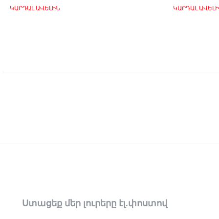
ԿԱՐԴԱԼ ԱՎԵԼԻՆ
ԿԱՐԴԱԼ ԱՎԵԼ
Ստացեք մեր լուրերը էլ.փոստով