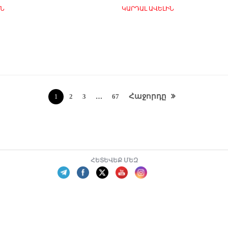
ԻՆ
ԿԱՐԴԱԼ ԱՎԵԼԻՆ
Հաջորդը
2
3
…
67
1
ՀԵՏԵՎԵՔ ՄԵԶ