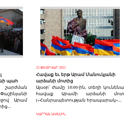
23 ՓԵՏՐՎԱՐ 2021
լ
Հավաք եւ երթ Արամ Մանուկյանի
նի պահ
արձանի մոտից
ն շարժման
Այսօր՝ ժամը 18:00-ին, տեղի կունենա
աշինյանի
հավաք Արամի արձանի մոտ
ջով Արամ
(«Հանրապետության հրապարակ»...
ց...
ԿԱՐԴԱԼ ԱՎԵԼԻՆ