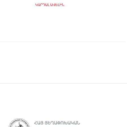
ԿԱՐԴԱԼ ԱՎԵԼԻՆ
ՀԱՅ ՅԵՂԱՓՈԽԱԿԱՆ