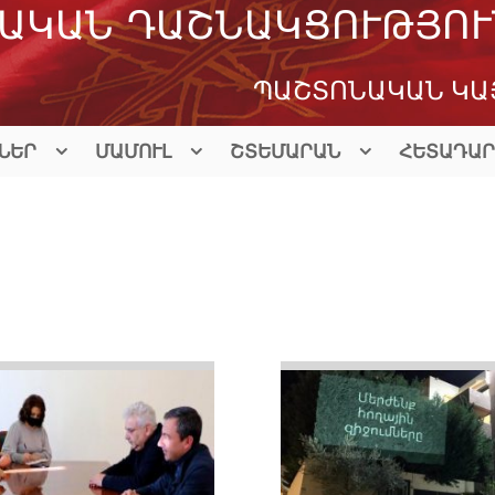
ԱԿԱՆ ԴԱՇՆԱԿՑՈՒԹՅՈՒ
ՊԱՇՏՈՆԱԿԱՆ ԿԱ
ՆԵՐ
ՄԱՄՈՒԼ
ՇՏԵՄԱՐԱՆ
ՀԵՏԱԴԱՐ