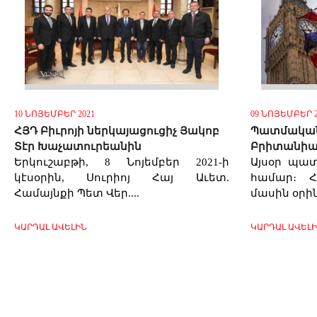
10 ՆՈՅԵՄԲԵՐ 2021
09 ՆՈՅԵՄԲԵՐ 2
ՀՅԴ Բիւրոյի ներկայացուցիչ Յակոբ
Պատմական 
Տէր Խաչատուրեանին
Բրիտանիայ
Երկուշաբթի, 8 Նոյեմբեր 2021-ի
Այսօր պա
կէսօրին, Սուրիոյ Հայ Աւետ.
համար։ Հ
Համայնքի Պետ Վեր....
մասին օրին
ԿԱՐԴԱԼ ԱՎԵԼԻՆ
ԿԱՐԴԱԼ ԱՎԵԼ