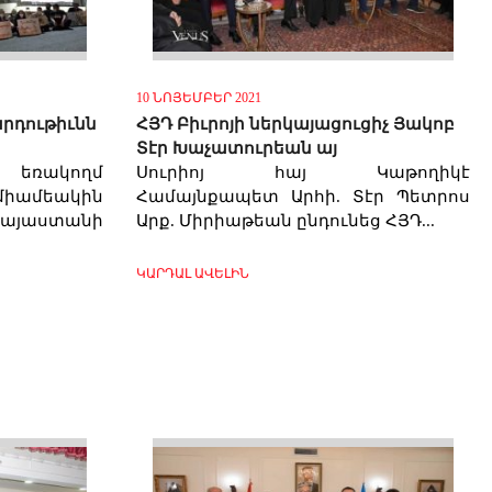
10 ՆՈՅԵՄԲԵՐ 2021
րդութիւնն
ՀՅԴ Բիւրոյի ներկայացուցիչ Յակոբ
Տէր Խաչատուրեան այ
ի եռակողմ
Սուրիոյ հայ Կաթողիկէ
իամեակին
Համայնքապետ Արհի. Տէր Պետրոս
 Հայաստանի
Արք. Միրիաթեան ընդունեց ՀՅԴ...
ԿԱՐԴԱԼ ԱՎԵԼԻՆ