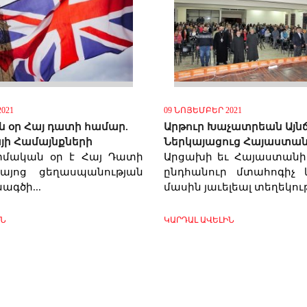
021
09 ՆՈՅԵՄԲԵՐ 2021
օր Հայ դատի համար.
Արթուր Խաչատրեան Այնճ
ի Համայնքների
Ներկայացուց Հայաստա
տմական օր է Հայ Դատի
Արցախի եւ Հայաստանի
այոց ցեղասպանության
ընդհանուր մտահոգիչ 
ագծի...
մասին յաւելեալ տեղեկութ
ԻՆ
ԿԱՐԴԱԼ ԱՎԵԼԻՆ