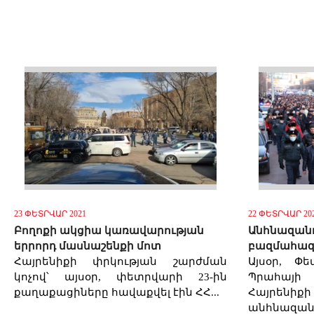
23 ՓԵՏՐՎԱՐ 2021
22 ՓԵՏՐՎԱՐ 20
Բողոքի ակցիա կառավարության
Անհնազանդ
երրորդ մասնաշենքի մոտ
բազմահազ
Հայրենիքի փրկության շարժման
Այսօր, Փ
կոչով՝ այսօր, փետրվարի 23-ին
Պրահայի
քաղաքացիները հավաքվել էին ՀՀ...
Հայրենիք
անհնազանդ