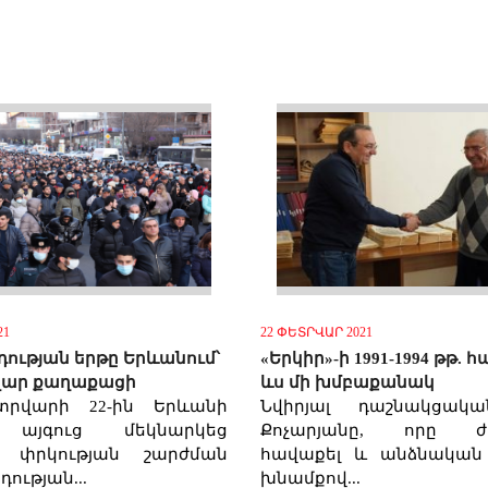
21
22 ՓԵՏՐՎԱՐ 2021
ության երթը Երևանում՝
«Երկիր»-ի 1991-1994 թթ.
ար քաղաքացի
ևս մի խմբաքանակ
ետրվարի 22-ին Երևանի
Նվիրյալ դաշնակցակ
 այգուց մեկնարկեց
Քոչարյանը, որը ժ
ի փրկության շարժման
հավաքել և անձնական
ության...
խնամքով...