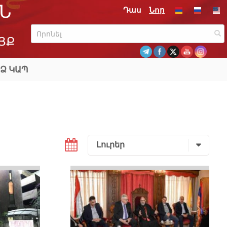
Ն
Դաս
Նոր
ՅՔ
Ձ ԿԱՊ
Լուրեր