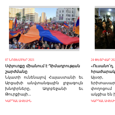
07 ՆՈՅԵՄԲԵՐ 2021
24 ՓԵՏՐՎԱՐ 20
Սփյուռքը միանում է Դիմադրության
«Ուսանո՛ղ,
շարժմանը
հրաժարակ
Նկատի ունենալով Հայաստանի եւ
Այսօր,
Արցախի անվտանգային լրջագույն
երիտասար
խնդիրները, Ադրբեջանի եւ
փողոցու
Թուրքիայի...
ակցիա են ի
ԿԱՐԴԱԼ ԱՎԵԼԻՆ
ԿԱՐԴԱԼ ԱՎԵԼ