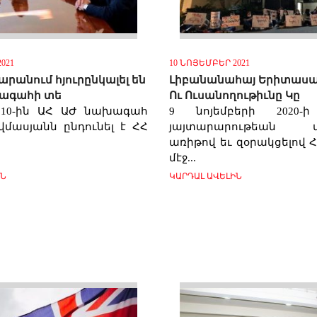
021
10 ՆՈՅԵՄԲԵՐ 2021
րանում հյուրընկալել են
Լիբանանահայ Երիտասա
խագահի տե
Ու Ուսանողութիւնը Կը
 10-ին ԱՀ ԱԺ նախագահ
9 նոյեմբերի 2020-
վմասյանն ընդունել է ՀՀ
յայտարարութեան մ
առիթով եւ զօրակցելով
մէջ...
ԻՆ
ԿԱՐԴԱԼ ԱՎԵԼԻՆ