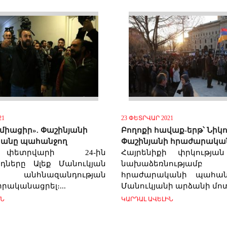
21
23 ՓԵՏՐՎԱՐ 2021
 միացիր». Փաշինյանի
Բողոքի հավաք-երթ՝ Նիկո
անը պահանջող
Փաշինյանի հրաժարակա
 փետրվարի 24-ին
Հայրենիքի փրկությա
դները Ալեք Մանուկյան
նախաձեռնությամբ Փ
մ անհնազանդության
հրաժարականի պահան
րականացրել։...
Մանուկյանի արձանի մոտի
ԻՆ
ԿԱՐԴԱԼ ԱՎԵԼԻՆ