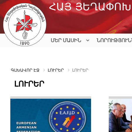
Skip
ՀԱՅ ՅԵՂԱՓՈԽ
to
content
ՄԵՐ ՄԱՍԻՆ
ՆՈՐՈՒԹՅՈՒՆ
ԳԼԽԱՎՈՐ ԷՋ
ԼՈՒՐԵՐ
ԼՈՒՐԵՐ
ԼՈՒՐԵՐ