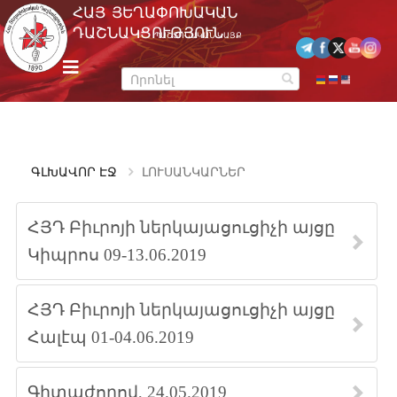
Skip
ՀԱՅ ՅԵՂԱՓՈԽԱԿԱՆ
to
ԴԱՇՆԱԿՑՈՒԹՅՈՒՆ
ՊԱՇՏՈՆԱԿԱՆ ԿԱՅՔ
content
m
e
n
u
ԳԼԽԱՎՈՐ ԷՋ
ԼՈՒՍԱՆԿԱՐՆԵՐ
ՀՅԴ Բիւրոյի ներկայացուցիչի այցը
Կիպրոս 09-13.06.2019
ՀՅԴ Բիւրոյի ներկայացուցիչի այցը
Հալէպ 01-04.06.2019
Գիտաժողով, 24.05.2019