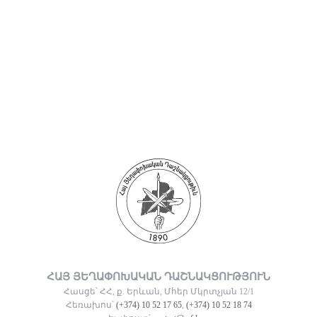
ՀԱՅ ՅԵՂԱՓՈԽԱԿԱՆ ԴԱՇՆԱԿՑՈՒԹՅՈՒՆ
Հասցե՝ ՀՀ, ք. Երևան, Մհեր Մկրտչյան 12/1
Հեռախոս՝
(+374) 10 52 17 65
,
(+374) 10 52 18 74