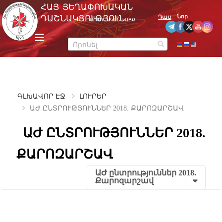
Skip
ՀԱՅ ՅԵՂԱՓՈԽԱԿԱՆ
to
Նոր
ԴԱՇՆԱԿՑՈՒԹՅՈՒՆ
Դաս
ՊԱՇՏՈՆԱԿԱՆ ԿԱՅՔ
content
m
e
n
u
ԳԼԽԱՎՈՐ ԷՋ
ԼՈՒՐԵՐ
ԱԺ ԸՆՏՐՈՒԹՅՈՒՆՆԵՐ 2018. ՔԱՐՈԶԱՐՇԱՎ
ԱԺ ԸՆՏՐՈՒԹՅՈՒՆՆԵՐ 2018.
ՔԱՐՈԶԱՐՇԱՎ
ԱԺ ընտրություններ 2018.
Քարոզարշավ