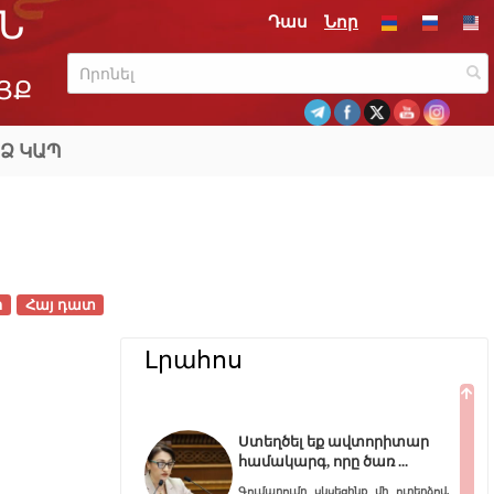
Ն
Դաս
Նոր
ՅՔ
Ձ ԿԱՊ
ր
Հայ դատ
Լրահոս
Ստեղծել եք ավտորիտար
համակարգ, որը ծառ
Գումարումը սկսեցինք մի ուղերձով,