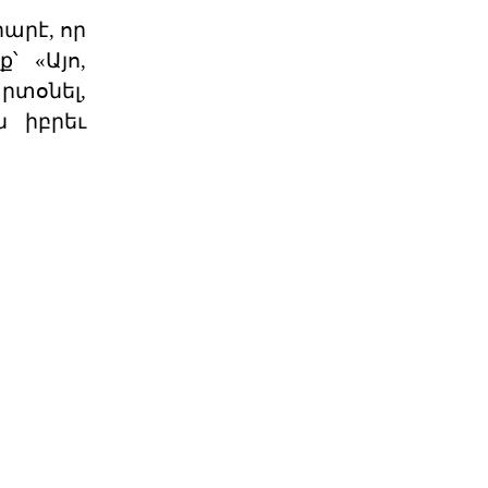
ընտրութիւնները կը կատարուին
իշխանութեան փոփոխութիւնը
արէ, որ
կարելի դար
06 ՕԳՈՍՏՈՍ 2026
՝ «Այո,
րտօնել,
 իբրեւ
Էներգետիկ
ինքնիշխանության
պատրանքը․ Հա
Ռուսաստանը կարող է վերանայել
կամ դադարեցնել Հայաստանի
նկատմամբ բնական գազի, նա
06 ՕԳՈՍՏՈՍ 2026
Քարտեզից այն կողմ.
Տիգրանաշենը և Հայաս
Հայաստանի և Ադրբեջանի միջև
ընթացող սահմանազատման և
սահմանագծման գործընթացը վաղ
06 ՕԳՈՍՏՈՍ 2026