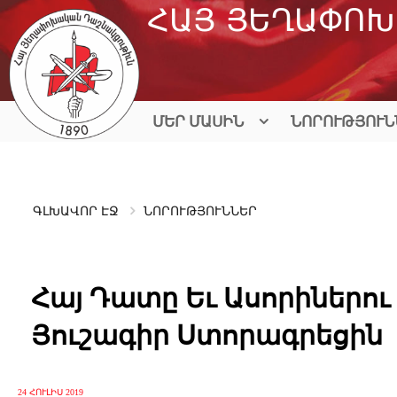
Skip
ՀԱՅ ՅԵՂԱՓՈԽ
to
content
ՄԵՐ ՄԱՍԻՆ
ՆՈՐՈՒԹՅՈՒՆ
ԳԼԽԱՎՈՐ ԷՋ
ՆՈՐՈՒԹՅՈՒՆՆԵՐ
Հայ Դատը Եւ Ասորիներու
Յուշագիր Ստորագրեցին
24 ՀՈՒԼԻՍ 2019