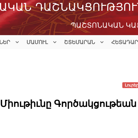
ԱԿԱՆ ԴԱՇՆԱԿՑՈՒԹՅՈՒ
ՊԱՇՏՈՆԱԿԱՆ ԿԱ
ՆԵՐ
ՄԱՄՈՒԼ
ՇՏԵՄԱՐԱՆ
ՀԵՏԱԴԱՐ
Լուրե
 Միութիւնը Գործակցութեան