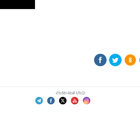
ՀԵՏԵՎԵՔ ՄԵԶ