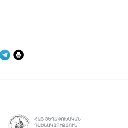
Աշխարհաքաղաքական
պատրանքներ և իրականու
2026 թվականի հունիսի 7-ի
խորհրդարանական
ընտրությունները Հայաստանում
դարձան հեր
06 ՕԳՈՍՏՈՍ 2026
Թուրքիայի
պանթյուրքական
քաղաքականությա
XXI դարում Թուրքիան զգալիորեն
ակտիվացրել է իր
քաղաքականությունը թյուրքախոս
պետ
06 ՕԳՈՍՏՈՍ 2026
Մի՞թե հայ ժողովուրդը
կշարունակի մնալ թ
Վարչապետ Նիկոլ Փաշինյանը
ՀԱՅ ՅԵՂԱՓՈԽԱԿԱՆ
հատում է բոլոր կարմիր գծերը՝
ԴԱՇՆԱԿՑՈՒԹՅՈՒՆ
անցնելով իր լիազորությու