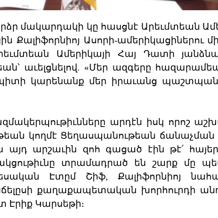
արձր մակարդակի կը հասցնէ Արեւմտեան Ամ
ին Քալիֆորնիոյ Ասորի-ամերիկացիներու մ
 Արեւմտեան Ամերիկայի Հայ Դատի յանձն
՝ աւելցնելով. «Մեր ազգերը հազարամե
վ պիտի կարենանք մեր իրաւանց պաշտպան
կազմակերպութիւնները արդէն իսկ որոշ ա
ութեան կողմէ Ցեղասպանութեան ճանաչման
 այդ արշաւին զոհ գացած էին թէ՛ հայեր
ջակցութիւնը տրամադրած են շարք մը պ
եսական Էտըմ Շիֆ, Քալիֆորնիոյ նահա
Անճելըսի քաղաքապետական խորհուրդի ան
տ Էրիք Կարսեթի։