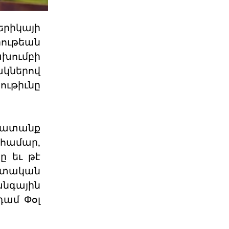
Դատող կողմի համար այս
երիկայի
դատավարությունը
իութեան
Բաքվի վերաքննիչ դատարանում
ախումբի
ավարտվել է Արցախի ռազմական և
քաղաքական ղեկավարությա
ակներով
06 ՕԳՈՍՏՈՍ 2026
ութիւնը
Ակնարկ. Երբ
իշխանութիւնն այլեւս
շխատանք
ընդդիմ
 համար,
Այս յօդւածը փորձում է հասկանալ,
թէ ինչ է տեղի ունենում, երբ
ը եւ թէ
իշխանութիւնը արտաք
ետական
06 ՕԳՈՍՏՈՍ 2026
նգային
դամ Փօլ
Շարունակե՞լ Գոյութիւն
Ունեցածը, Թէ՞ Ան
Խորհրդարանական