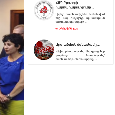
ՀՅԴ Բյուրոյի
հայտարարությունը
Սիրելի հայրենակիցներ, Առերեսվում
ենք հայ ժողովրդի պատմության
ամենաանպատվաբե
07 ՕԳՈՍՏՈՍ 2026
Արտածման ճգնաժամը
«Աշխարհագրութիւնը մեզ դրացիներ
դարձուց։ Պատմութիւնը՝
բարեկամներ։ Տնտեսութիւնը՝
07 ՕԳՈՍՏՈՍ 2026
Հ.Յ.Դ. Բիւրոյի
Երիտասարդական
Գրասենեակ
Հ.Յ.Դ. Բիւրոյի Երիտասարդական
Գրասենեակը կը յայտարարէ
«ԱՄԱՐԱՍ» ծրագրի կայացումը
06 ՕԳՈՍՏՈՍ 2026