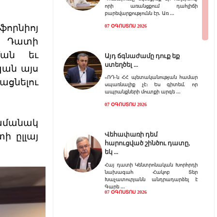
որի առանցքում դահլիճի
բարեվարքությունն էր. Առ
ֆորնիոյ
07 ՕԳՈՍՏՈՍ 2026
այ Դատի
ման եւ
Այդ ճգնաժամը դուք եք
ստեղծել
պան այս
«ՌԴ-ն ՀՀ պետականության համար
ացնելու
սպառնալիք չէ։ Ես գիտեմ, որ
ապրանքների մուտքի արգե
07 ՕԳՈՍՏՈՍ 2026
ժամանակ
Վեհափառի դեմ
ի ըլլայ
հարուցված շինծու դատը,
եկ
Հայ դատի Կենտրոնական Խորհրդի
նախագահ Հակոբ Տեր
Խաչատուրյանն անդրադարձել է
Գարե
07 ՕԳՈՍՏՈՍ 2026