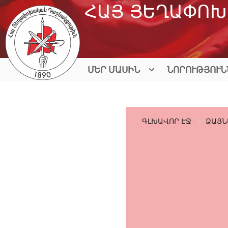
Skip
ՀԱՅ ՅԵՂԱՓՈԽ
to
content
ՄԵՐ ՄԱՍԻՆ
ՆՈՐՈՒԹՅՈՒՆ
ԳԼԽԱՎՈՐ ԷՋ
ՁԱՅՆ