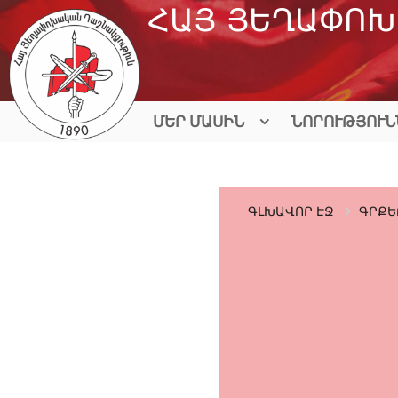
Skip
ՀԱՅ ՅԵՂԱՓՈԽ
to
content
ՄԵՐ ՄԱՍԻՆ
ՆՈՐՈՒԹՅՈՒՆ
ԳԼԽԱՎՈՐ ԷՋ
ԳՐՔԵ