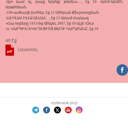
-Այո կամ ոչ, բայց երբեք՝ թերեւս…, էջ 10 Վրէժ-Արմէն
Արթինեան
-100-ամեակի խոհեր, էջ 12 Միհրան Քիւրտօղլեան
-ԼԱ ԻԼԱՀ ԻԼԼԱ ԱԼԼԱՀ…, էջ 15 Արամ Հայկազ
-Հայ որբերը 1915-ից մինչեւ 2007, էջ 16 Այշէ Հիւր
-Ս. ՍԱՐԳԻՍ ԵԿԵՂԵՑՒՈՅ ԹԱՂԻ ԿԱՐԱՒԱՆԸ, էջ 19
40 էջ
Ներբեռնել
ՀԵՏԵՎԵՔ ՄԵԶ