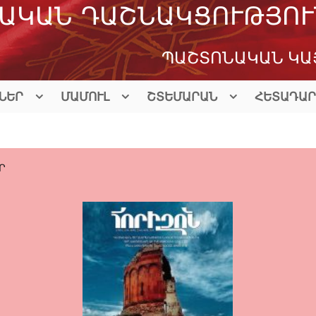
ԱԿԱՆ ԴԱՇՆԱԿՑՈՒԹՅՈՒ
ՊԱՇՏՈՆԱԿԱՆ ԿԱ
ՆԵՐ
ՄԱՄՈՒԼ
ՇՏԵՄԱՐԱՆ
ՀԵՏԱԴԱՐ
Ր