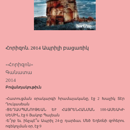
Հորիզոն. 2014 Ապրիլի բացառիկ
«Հորիզոն»
Գանատա
2014
Բովանդակութիւն
-Հատուցման օրակարգի հրամայականը, էջ 2 Խաչիկ Տէր
Ղուկասեան
-ՑԵՂԱՍՊԱՆՈՒԹԵԱՆ ԵՒ ՀԱՅՐԵՆՀԱՆՄԱՆ 100-ԱՄԵԱԿԻ
ՍԵՄԻՆ, էջ 6 Յակոբ Պալեան
-Ե՞րբ եւ ինչպէ՞ս Ապրիլ 24-ը դարձաւ Մեծ Եղեռնի զոհերու
ոգեկոչման օր, էջ 9