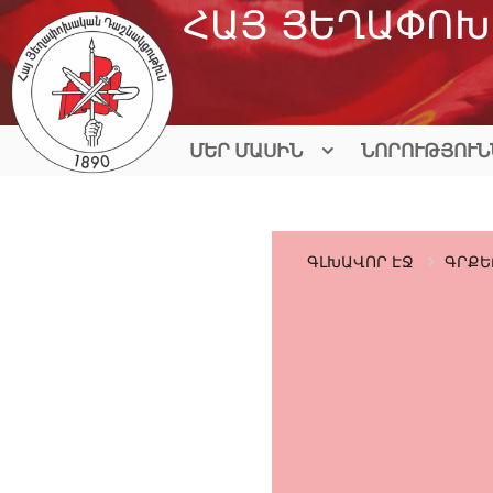
Skip
ՀԱՅ ՅԵՂԱՓՈԽ
to
content
ՄԵՐ ՄԱՍԻՆ
ՆՈՐՈՒԹՅՈՒՆ
ԳԼԽԱՎՈՐ ԷՋ
ԳՐՔԵ