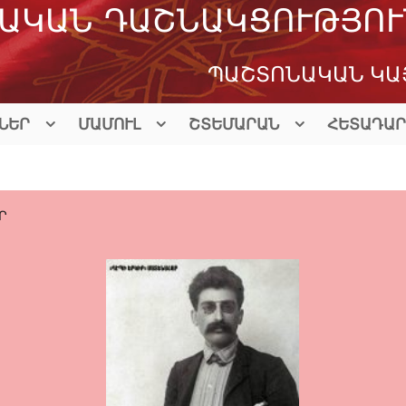
ԱԿԱՆ ԴԱՇՆԱԿՑՈՒԹՅՈՒ
ՊԱՇՏՈՆԱԿԱՆ ԿԱ
ՆԵՐ
ՄԱՄՈՒԼ
ՇՏԵՄԱՐԱՆ
ՀԵՏԱԴԱՐ
Ր