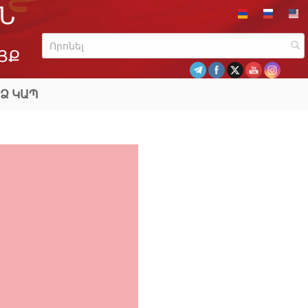
Ն
ՅՔ
Ձ ԿԱՊ