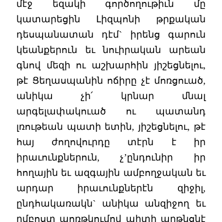
մէջ եզակի գործողութիւն մը
կատարեցին Լիզպոնի թրքական
դեսպանատան դէմ` իրենց գարուն
կեանքերուն եւ նուիրական արեան
գնով մեզի ու աշխարհին յիշեցնելու,
թէ Ցեղասպանին ոճիրը չէ մոռցուած,
անիկա չի՛ կրնար մնալ
արգելափակուած ու պատանդ
լռութեան պատի ետին, յիշեցնելու, թէ
հայ ժողովուրդը տէրն է իր
իրաւունքներուն, չ’ընդունիր իր
հողային եւ ազգային ամբողջական եւ
արդար իրաւունքներէն զիջիլ,
ընդհակառակն` անիկա անզիջող եւ
ըմբոստ պոռթկումով պիտի արթնցնէ