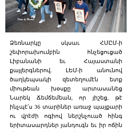
Ձեռնարկը սկսաւ ՀՄԸՄ-ի
շեփորախումբին հնչեցուցած
Լիբանանի եւ Հայաստանի
քայլերգներով. ԼԵՄ-ի անունով
ծաղկեպսակի զետեղումէն ետք
միութեան խօսքը արտասանեց
Նարեկ Ճեմճեմեան, որ յիշեց, թէ
ինչպէ՛ս 36 տարիներ առաջ պայքարի
ու վրէժի ոգիով ներշնչուած հինգ
երիտասարդներ յանդուգն եւ իր ոճին