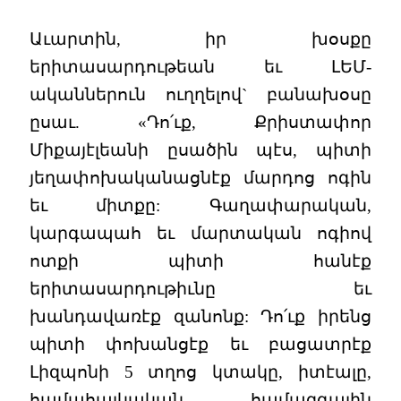
Աւարտին, իր խօսքը
երիտասարդութեան եւ ԼԵՄ-
ականներուն ուղղելով` բանախօսը
ըսաւ. «Դո՛ւք, Քրիստափոր
Միքայէլեանի ըսածին պէս, պիտի
յեղափոխականացնէք մարդոց ոգին
եւ միտքը: Գաղափարական,
կարգապահ եւ մարտական ոգիով
ոտքի պիտի հանէք
երիտասարդութիւնը եւ
խանդավառէք զանոնք: Դո՛ւք իրենց
պիտի փոխանցէք եւ բացատրէք
Լիզպոնի 5 տղոց կտակը, իտէալը,
համահայկական, համազգային