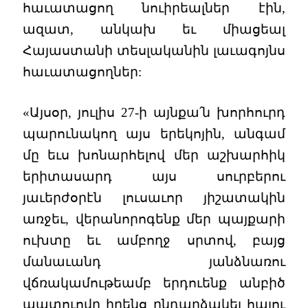
հաւատացող նուիրեալներ էին,
ազատ, անկախ եւ միացեալ
Հայաստանի տեսլականին լաւագոյնս
հաւատացողներ:
«Այսօր, յուլիս 27-ի այնքա՛ն խորհուրդ
պարունակող այս երեկոյին, անգամ
մը եւս խոնարհելով մեր աշխարհիկ
երիտասարդ այս սուրբերու
յաւերժօրէն լուսաւոր յիշատակին
առջեւ, վերանորոգենք մեր պայքարի
ուխտը եւ ամբողջ սրտով, բայց
մանաւանդ յանձնառու
վճռակամութեամբ երդուենք անբիծ
պատուովը իրենց ընդարձակել հայու