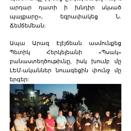
արդար դատի ի խնդիր սկսած
պայքարը», եզրափակեց Ն.
Ճեմճեմեան:
Ապա Արազ Էլէյճեան ասմունքեց
Պետիկ Հերկելեանի «Պսակ»
բանաստեղծութիւնը, իսկ խումբ մը
ԼԵՄ-ականներ նուագեցին փունջ մը
երգեր: