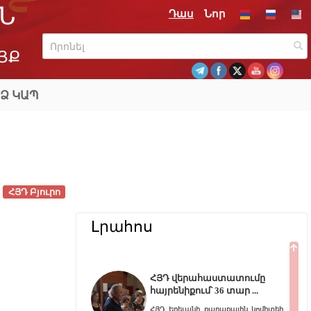
Ն
Դաս
Նոր
ՅՔ
Ձ ԿԱՊ
ՀՅԴ Բյուրո
Լրահոս
ՀՅԴ վերահաստատումը
հայրենիքում՝ 36 տար
ՀՅԴ Երեւանի քաղաքային կոմիտեի