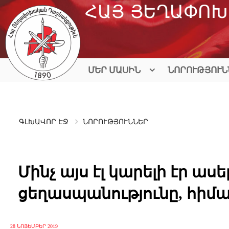
Skip
ՀԱՅ ՅԵՂԱՓՈԽ
to
content
ՄԵՐ ՄԱՍԻՆ
ՆՈՐՈՒԹՅՈՒՆ
ԳԼԽԱՎՈՐ ԷՋ
ՆՈՐՈՒԹՅՈՒՆՆԵՐ
Մինչ այս էլ կարելի էր ասե
ցեղասպանությունը, հիմա
28 ՆՈՅԵՄԲԵՐ 2019