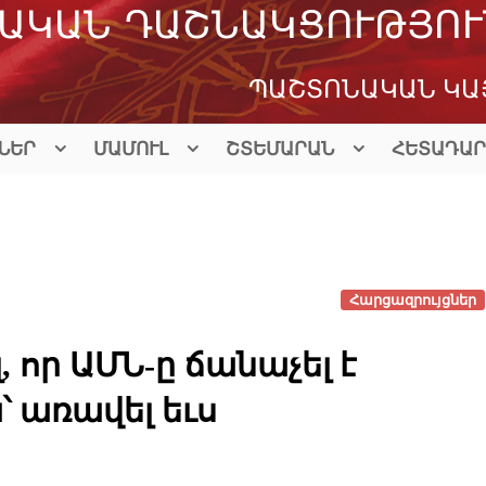
ԱԿԱՆ ԴԱՇՆԱԿՑՈՒԹՅՈՒ
ՊԱՇՏՈՆԱԿԱՆ ԿԱ
ՆԵՐ
ՄԱՄՈՒԼ
ՇՏԵՄԱՐԱՆ
ՀԵՏԱԴԱՐ
Հարցազրույցներ
լ, որ ԱՄՆ-ը ճանաչել է
՝ առավել եւս