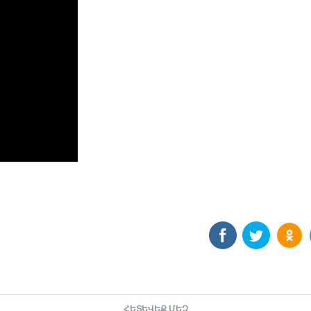
ՀԵՏԵՎԵՔ ՄԵԶ