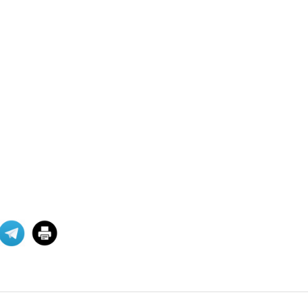
Վեհափառի դեմ
հարուցված շինծու դատը,
եկ
Հայ դատի Կենտրոնական Խորհրդի
նախագահ Հակոբ Տեր
Խաչատուրյանն անդրադարձել է
Գարե
07 ՕԳՈՍՏՈՍ 2026
ՀՅԴ Բյուրոյի
հայտարարությունը
Սիրելի հայրենակիցներ, Առերեսվում
ենք հայ ժողովրդի պատմության
ամենաանպատվաբե
07 ՕԳՈՍՏՈՍ 2026
Արտածման ճգնաժամը
«Աշխարհագրութիւնը մեզ դրացիներ
դարձուց։ Պատմութիւնը՝
բարեկամներ։ Տնտեսութիւնը՝