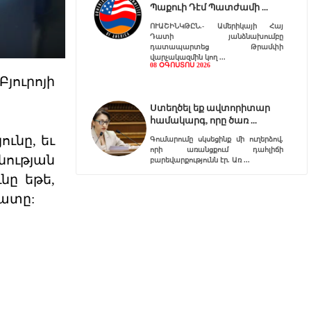
Պաքուի Դէմ Պատժամի
ՈՒԱՇԻՆԿԹԸՆ.- Ամերիկայի Հայ
Դատի յանձնախումբը
դատապարտեց Թրամփի
վարչակազմին կող
08 ՕԳՈՍՏՈՍ 2026
ուրոյի
Ստեղծել եք ավտորիտար
համակարգ, որը ծառ
ւնը, եւ
Գումարումը սկսեցինք մի ուղերձով,
որի առանցքում դահլիճի
նության
բարեվարքությունն էր. Առ
նը եթե,
07 ՕԳՈՍՏՈՍ 2026
լատը:
Այդ ճգնաժամը դուք եք
ստեղծել
«ՌԴ-ն ՀՀ պետականության համար
սպառնալիք չէ։ Ես գիտեմ, որ
ապրանքների մուտքի արգե
07 ՕԳՈՍՏՈՍ 2026