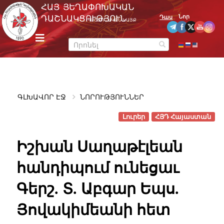
Skip
ՀԱՅ ՅԵՂԱՓՈԽԱԿԱՆ
to
Նոր
ԴԱՇՆԱԿՑՈՒԹՅՈՒՆ
Դաս
ՊԱՇՏՈՆԱԿԱՆ ԿԱՅՔ
content
m
e
n
u
ԳԼԽԱՎՈՐ ԷՋ
ՆՈՐՈՒԹՅՈՒՆՆԵՐ
Լուրեր
ՀՅԴ Հայաստան
Իշխան Սաղաթէլեան
հանդիպում ունեցաւ
Գերշ. Տ. Աբգար Եպս.
Յովակիմեանի հետ