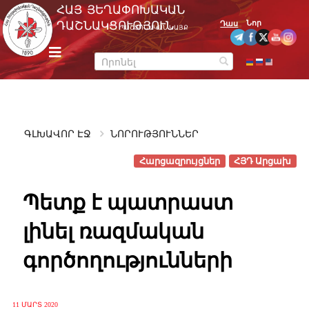
Skip
ՀԱՅ ՅԵՂԱՓՈԽԱԿԱՆ
to
Նոր
ԴԱՇՆԱԿՑՈՒԹՅՈՒՆ
Դաս
ՊԱՇՏՈՆԱԿԱՆ ԿԱՅՔ
content
m
e
n
u
ԳԼԽԱՎՈՐ ԷՋ
ՆՈՐՈՒԹՅՈՒՆՆԵՐ
Հարցազրույցներ
ՀՅԴ Արցախ
Պետք է պատրաստ
լինել ռազմական
գործողությունների
11 ՄԱՐՏ 2020