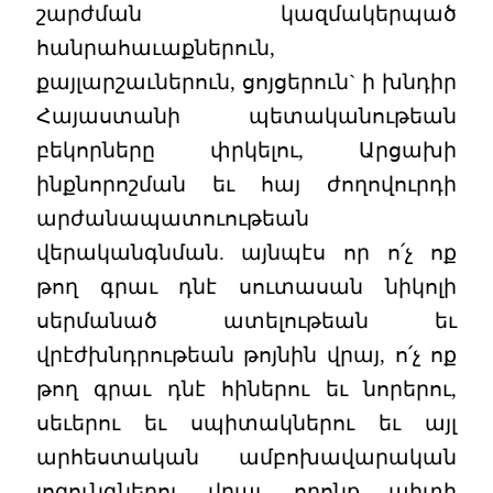
շարժման կազմակերպած
հանրահաւաքներուն,
քայլարշաւներուն, ցոյցերուն` ի խնդիր
Հայաստանի պետականութեան
բեկորները փրկելու, Արցախի
ինքնորոշման եւ հայ ժողովուրդի
արժանապատուութեան
վերականգնման. այնպէս որ ո՛չ ոք
թող գրաւ դնէ սուտասան նիկոլի
սերմանած ատելութեան եւ
վրէժխնդրութեան թոյնին վրայ, ո՛չ ոք
թող գրաւ դնէ հիներու եւ նորերու,
սեւերու եւ սպիտակներու եւ այլ
արհեստական ամբոխավարական
լոզունգներու վրայ, որոնք պիտի