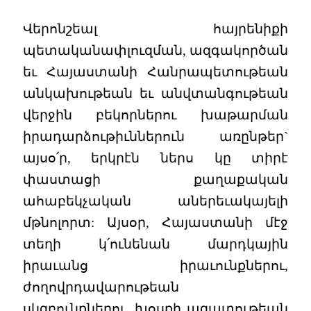
Վերոնշեալ հայրենիքի
պետականափլուզման, ազգակործան
եւ Հայաստանի Հանրապետութեան
անկախութեան եւ անվտանգութեան
վերջին բեկորներու խաթարման
իրադարձութիւններուն առընթեր`
այսօ՛ր, երկրէն ներս կը տիրէ
փաստացի քաղաքական
ահաբեկչական աներեւակայելի
մթնոլորտ: Այսօր, Հայաստանի մէջ
տեղի կ՛ունենան մարդկային
իրաւանց իրաւունքներու,
ժողովրդավարութեան
սկզբունքներու, խօսքի ազատութեան