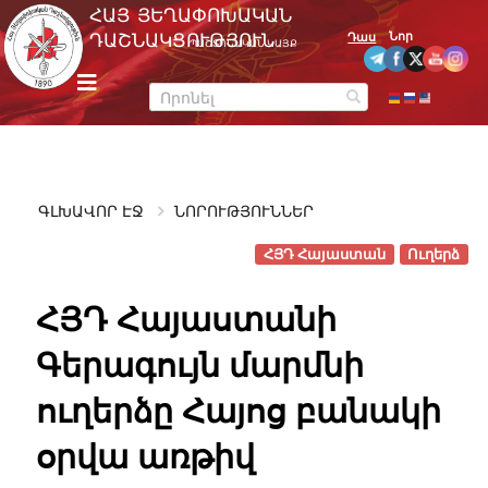
Skip
ՀԱՅ ՅԵՂԱՓՈԽԱԿԱՆ
to
Նոր
ԴԱՇՆԱԿՑՈՒԹՅՈՒՆ
Դաս
ՊԱՇՏՈՆԱԿԱՆ ԿԱՅՔ
content
m
e
n
u
ԳԼԽԱՎՈՐ ԷՋ
ՆՈՐՈՒԹՅՈՒՆՆԵՐ
ՀՅԴ Հայաստան
Ուղերձ
ՀՅԴ Հայաստանի
Գերագույն մարմնի
ուղերձը Հայոց բանակի
օրվա առթիվ