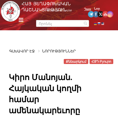
Skip
ՀԱՅ ՅԵՂԱՓՈԽԱԿԱՆ
to
Նոր
ԴԱՇՆԱԿՑՈՒԹՅՈՒՆ
Դաս
ՊԱՇՏՈՆԱԿԱՆ ԿԱՅՔ
content
m
e
n
u
ԳԼԽԱՎՈՐ ԷՋ
ՆՈՐՈՒԹՅՈՒՆՆԵՐ
Քննարկում
ՀՅԴ Բյուրո
Կիրո Մանոյան.
Հայկական կողմի
համար
ամենակարեւորը