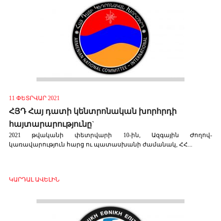
11 ՓԵՏՐՎԱՐ 2021
ՀՅԴ Հայ դատի կենտրոնական խորհրդի
հայտարարությունը`
2021 թվականի փետրվարի 10-ին, Ազգային Ժողով-
կառավարություն հարց ու պատասխանի ժամանակ, ՀՀ...
ԿԱՐԴԱԼ ԱՎԵԼԻՆ