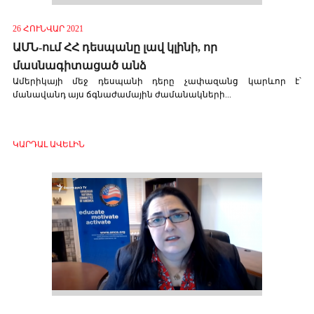
26 ՀՈՒՆՎԱՐ 2021
ԱՄՆ-ում ՀՀ դեսպանը լավ կլինի, որ
մասնագիտացած անձ
Ամերիկայի մեջ դեսպանի դերը չափազանց կարևոր է՝
մանավանդ այս ճգնաժամային ժամանակների...
ԿԱՐԴԱԼ ԱՎԵԼԻՆ