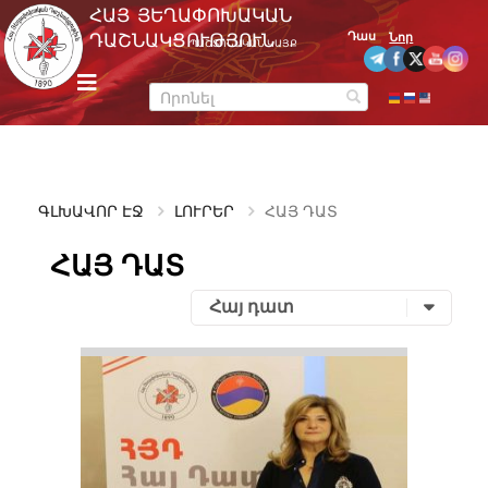
Skip
ՀԱՅ ՅԵՂԱՓՈԽԱԿԱՆ
to
Դաս
ԴԱՇՆԱԿՑՈՒԹՅՈՒՆ
Նոր
ՊԱՇՏՈՆԱԿԱՆ ԿԱՅՔ
content
m
e
n
u
ԳԼԽԱՎՈՐ ԷՋ
ԼՈՒՐԵՐ
ՀԱՅ ԴԱՏ
ՀԱՅ ԴԱՏ
Հայ դատ