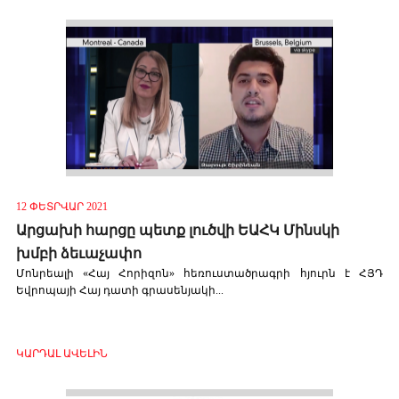
12 ՓԵՏՐՎԱՐ 2021
Արցախի հարցը պետք լուծվի ԵԱՀԿ Մինսկի
խմբի ձեւաչափո
Մոնրեալի «Հայ Հորիզոն» հեռուստածրագրի հյուրն է ՀՅԴ
Եվրոպայի Հայ դատի գրասենյակի...
ԿԱՐԴԱԼ ԱՎԵԼԻՆ