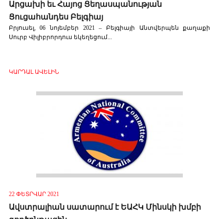
Արցախի եւ Հայոց Ցեղասպանության
Ցուցահանդես Բելգիայ
Բրյուսել, 06 նոյեմբեր 2021 – Բելգիայի Անտվերպեն քաղաքի
Սուրբ Վիլիբրորդուս եկեղեցում...
ԿԱՐԴԱԼ ԱՎԵԼԻՆ
22 ՓԵՏՐՎԱՐ 2021
Ավստրալիան սատարում է ԵԱՀԿ Մինսկի խմբի