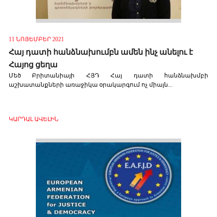
11 ՆՈՅԵՄԲԵՐ 2021
Հայ դատի հանձնախումբն ամեն ինչ անելու է
Հայոց ցեղա
Մեծ Բրիտանիայի ՀՅԴ Հայ դատի հանձնախմբի
աշխատանքների առաջիկա օրակարգում ոչ միայն...
ԿԱՐԴԱԼ ԱՎԵԼԻՆ