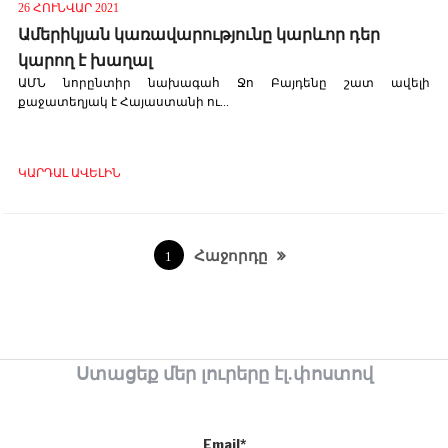
26 ՀՈՒՆՎԱՐ 2021
Ամերիկյան կառավարությունը կարևոր դեր
կարող է խաղալ
ԱՄՆ նորընտիր նախագահ Ջո Բայդենը շատ ավելի
քաջատեղյակ է Հայաստանի ու...
ԿԱՐԴԱԼ ԱՎԵԼԻՆ
Հաջորդը
1
Ստացեք մեր լուրերը էլ.փոստով
Email*