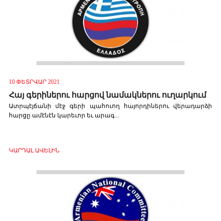
10 ՓԵՏՐՎԱՐ 2021
Հայ գե­րի­նե­րու հար­ցով նա­մակ­նե­րու ու­ղար­կում
Ատր­պէյ­ճա­նի մէջ գե­րի պա­հո­ւող հա­յոր­դի­նե­րու վե­րա­դար­ձի
հար­ցը ա­մէ­նէն կա­րե­ւոր եւ ա­րագ...
ԿԱՐԴԱԼ ԱՎԵԼԻՆ