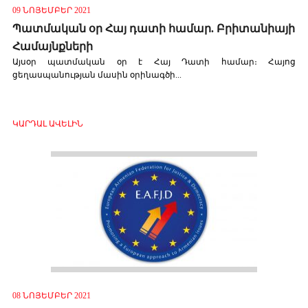
09 ՆՈՅԵՄԲԵՐ 2021
Պատմական օր Հայ դատի համար. Բրիտանիայի
Համայնքների
Այսօր պատմական օր է Հայ Դատի համար։ Հայոց
ցեղասպանության մասին օրինագծի...
ԿԱՐԴԱԼ ԱՎԵԼԻՆ
08 ՆՈՅԵՄԲԵՐ 2021