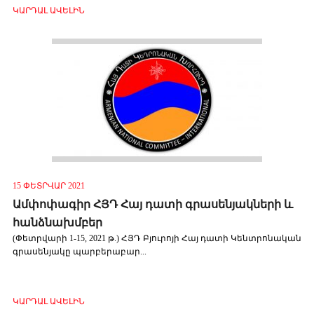
ԿԱՐԴԱԼ ԱՎԵԼԻՆ
15 ՓԵՏՐՎԱՐ 2021
Ամփոփագիր ՀՅԴ Հայ դատի գրասենյակների և
հանձնախմբեր
(Փետրվարի 1-15, 2021 թ.) ՀՅԴ Բյուրոյի Հայ դատի Կենտրոնական
գրասենյակը պարբերաբար...
ԿԱՐԴԱԼ ԱՎԵԼԻՆ