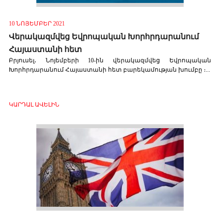
10 ՆՈՅԵՄԲԵՐ 2021
Վերակազմվեց Եվրոպական Խորհրդարանում
Հայաստանի հետ
Բրյուսել․ Նոյեմբերի 10-ին վերակազմվեց Եվրոպական
Խորհրդարանում Հայաստանի հետ բարեկամության խումբը ։...
ԿԱՐԴԱԼ ԱՎԵԼԻՆ