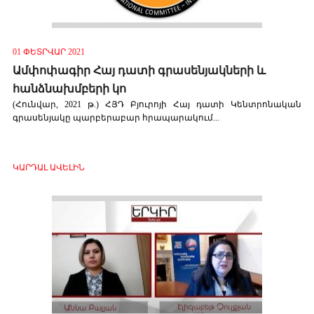
01 ՓԵՏՐՎԱՐ 2021
Ամփոփագիր Հայ դատի գրասենյակների և
հանձնախմբերի կո
(Հունվար, 2021 թ.) ՀՅԴ Բյուրոյի Հայ դատի Կենտրոնական
գրասենյակը պարբերաբար հրապարակում...
ԿԱՐԴԱԼ ԱՎԵԼԻՆ