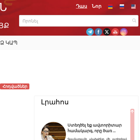
Ն
Դաս
Նոր
ՅՔ
Ձ ԿԱՊ
Հոդվածներ
Լրահոս
Ստեղծել եք ավտորիտար
համակարգ, որը ծառ
Գումարումը սկսեցինք մի ուղերձով,