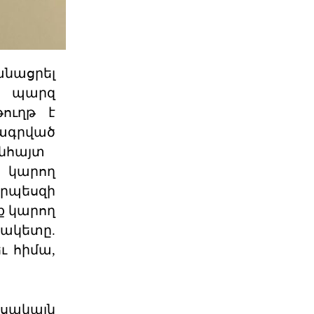
Դատող կողմի համար այս
դատավարությունը
Բաքվի վերաքննիչ դատարանում
անացրել
ավարտվել է Արցախի ռազմական և
քաղաքական ղեկավարությա
 պարզ
06 ՕԳՈՍՏՈՍ 2026
ուղթ է
րագրված
կնհայտ
Ակնարկ. Երբ
իշխանութիւնն այլեւս
ի կարող
ընդդիմ
րպեսզի
Այս յօդւածը փորձում է հասկանալ,
թէ ինչ է տեղի ունենում, երբ
ք կարող
իշխանութիւնը արտաք
սակետը.
06 ՕԳՈՍՏՈՍ 2026
ւ հիմա,
Շարունակե՞լ Գոյութիւն
Ունեցածը, Թէ՞ Ան
 սակայն
Խորհրդարանական