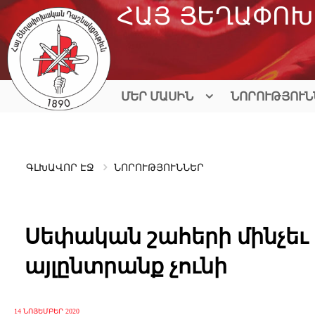
Skip
ՀԱՅ ՅԵՂԱՓՈԽ
to
content
ՄԵՐ ՄԱՍԻՆ
ՆՈՐՈՒԹՅՈՒՆ
ԳԼԽԱՎՈՐ ԷՋ
ՆՈՐՈՒԹՅՈՒՆՆԵՐ
Սեփական շահերի մինչեւ
այլընտրանք չունի
14 ՆՈՅԵՄԲԵՐ 2020