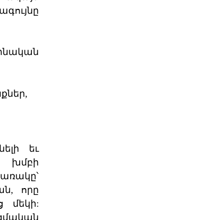
ընտրութիւնները կը կատարուին
գույնը
իշխանութեան փոփոխութիւնը
կարելի դար
06 ՕԳՈՍՏՈՍ 2026
ինական
Էներգետիկ
ինքնիշխանության
պատրանքը․ Հա
Ռուսաստանը կարող է վերանայել
քներ,
կամ դադարեցնել Հայաստանի
նկատմամբ բնական գազի, նա
06 ՕԳՈՍՏՈՍ 2026
Քարտեզից այն կողմ.
ելի եւ
Տիգրանաշենը և Հայաս
ի խմբի
Հայաստանի և Ադրբեջանի միջև
ընթացող սահմանազատման և
կառակը՝
սահմանագծման գործընթացը վաղ
ն, որը
06 ՕԳՈՍՏՈՍ 2026
 մեկի:
զմական