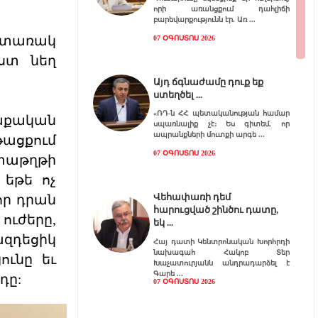
որի առանցքում դահլիճի
բարեվարքությունն էր. Առ
յտառակ
07 ՕԳՈՍՏՈՍ 2026
իստ նեղ
Այդ ճգնաժամը դուք եք
ստեղծել
«ՌԴ-ն ՀՀ պետականության համար
աքական
սպառնալիք չէ։ Ես գիտեմ, որ
ապրանքների մուտքի արգե
թացքում
07 ՕԳՈՍՏՈՍ 2026
տաթղթի
եթե ոչ
Վեհափառի դեմ
որ դրան
հարուցված շինծու դատը,
ւժերը,
եկ
դեցիկ
Հայ դատի Կենտրոնական Խորհրդի
նախագահ Հակոբ Տեր
ունը եւ
Խաչատուրյանն անդրադարձել է
Գարե
դը:
07 ՕԳՈՍՏՈՍ 2026