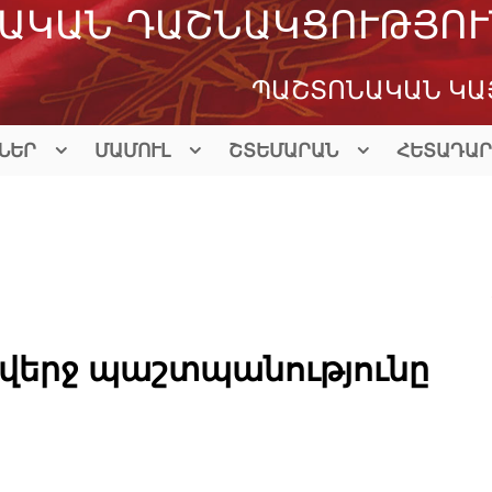
ԱԿԱՆ ԴԱՇՆԱԿՑՈՒԹՅՈՒ
ՊԱՇՏՈՆԱԿԱՆ ԿԱ
ՆԵՐ
ՄԱՄՈՒԼ
ՇՏԵՄԱՐԱՆ
ՀԵՏԱԴԱՐ
 վերջ պաշտպանությունը