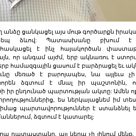
ղ անձը ցանկացել այս մութ գործարքն իրակ
պճեպ ձևով: Պատասխանը բխում է
 հասկացել է ինչ հայակործան փաստաթ
այն, որ անգամ այժմ, երբ ակնառու է ստո
րբ համազգային ցասում է բարձրացել եւ ա
ւնը մեռած է բարոյապես, նա այլեւս չ
ռորեն ձգտում է մնալ իր պաշտոնին, ո
 իր ընդունած պարտության ակտը: Ամեն ո
իրողություններից, ես ներկայացնեմ իմ տե
իմաց պարտավորություններ է ստանձնել ե
ներում, ձգտում է կատարել:
ա դատաստանը, այլ կերպ չի լինում մենք,