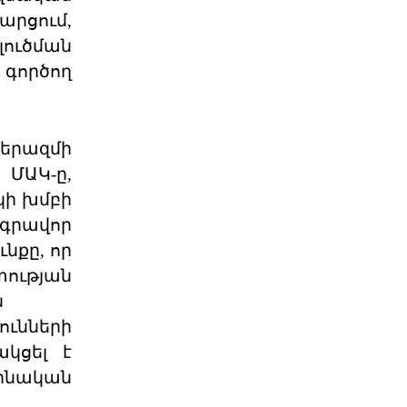
Աշխարհաքաղաքական
րցում,
պատրանքներ և իրականու
ուծման
2026 թվականի հունիսի 7-ի
գործող
խորհրդարանական
ընտրությունները Հայաստանում
դարձան հեր
06 ՕԳՈՍՏՈՍ 2026
տերազմի
Թուրքիայի
ՄԱԿ-ը,
պանթյուրքական
կի խմբի
քաղաքականությա
գրավոր
XXI դարում Թուրքիան զգալիորեն
ակտիվացրել է իր
նքը, որ
քաղաքականությունը թյուրքախոս
պետ
տության
06 ՕԳՈՍՏՈՍ 2026
ն
ւնների
Մի՞թե հայ ժողովուրդը
կցել է
կշարունակի մնալ թ
ինական
Վարչապետ Նիկոլ Փաշինյանը
հատում է բոլոր կարմիր գծերը՝
անցնելով իր լիազորությու