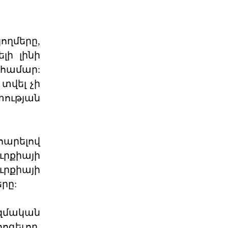
Յայտարարութիւն Երուսաղէմի Հայ
Դատի Յանձնախումբը խստագոյնս
կը դատապարտէ Երու
ղմերը,
04 ՕԳՈՍՏՈՍ 2026
լի լինի
 համար:
ՀՅԴ Լիբանանի Հայ Դատի
Մարմինը Գնահատեց
տվել չի
Նիւ Եորքի համալսարանի լիաժամ ու
ության
Պէյրութի ամերիկեան համալսարան
այցելու դասախօս,
04 ՕԳՈՍՏՈՍ 2026
արելով
Շնորհաւորական ու
րքիայի
երախտագիտութեան
րքիայի
նամակ
րը:
Հայ Յեղափոխական
Դաշնակցութիւնը ջերմօրէն կը
շնորհաւորէ Ձեզ, ինչպէս նաեւ
Քորսիքա
զմական
04 ՕԳՈՍՏՈՍ 2026
ոգեւոր,