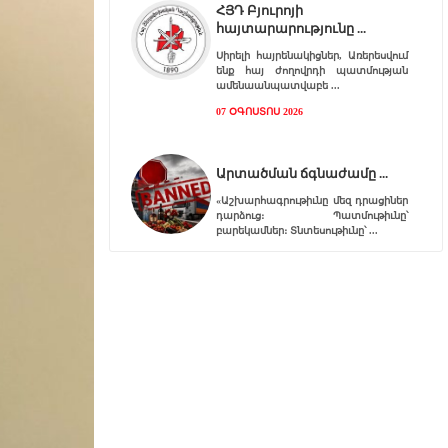
ՀՅԴ Բյուրոյի
հայտարարությունը
Սիրելի հայրենակիցներ, Առերեսվում
ենք հայ ժողովրդի պատմության
ամենաանպատվաբե
07 ՕԳՈՍՏՈՍ 2026
Արտածման ճգնաժամը
«Աշխարհագրութիւնը մեզ դրացիներ
դարձուց։ Պատմութիւնը՝
բարեկամներ։ Տնտեսութիւնը՝
07 ՕԳՈՍՏՈՍ 2026
Հ.Յ.Դ. Բիւրոյի
Երիտասարդական
Գրասենեակ
Հ.Յ.Դ. Բիւրոյի Երիտասարդական
Գրասենեակը կը յայտարարէ
«ԱՄԱՐԱՍ» ծրագրի կայացումը
06 ՕԳՈՍՏՈՍ 2026