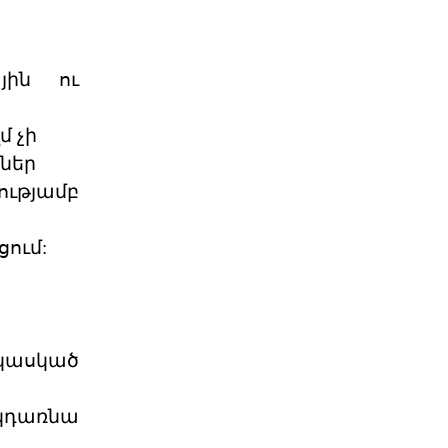
04 ՕԳՈՍՏՈՍ 2026
յին ու
Արցախի հարցը չի փակվել․
ՀՀ իշխանությու
Կորսիկայի խորհրդարանի
մ չի
ընդունած որոշումը, որով
վերահաստատվում են
ներ
արցախահայությա
04 ՕԳՈՍՏՈՍ 2026
ւթյամբ
Պետք է լինել միասնական
ում:
պարտադրվող օրակ
«Աշնանը Հայաստանի համար
սպասվում են ծանր
զարգացումներ»,- լրագրողների հետ
զրույ
04 ՕԳՈՍՏՈՍ 2026
 կասկած
Պաշտօնական
կդառնա
Յայտարարութիւն
Երուսաղէմի