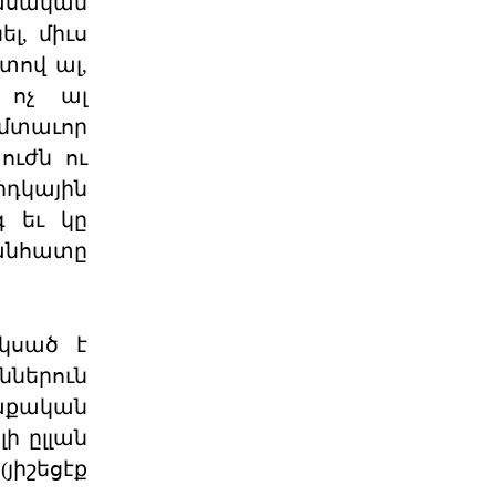
դասական
06 ՕԳՈՍՏՈՍ 2026
լ, միւս
տով ալ,
 ոչ ալ
Աշխարհաքաղաքական
պատրանքներ և իրականու
եմտաւոր
ուժն ու
2026 թվականի հունիսի 7-ի
խորհրդարանական
րդկային
ընտրությունները Հայաստանում
 եւ կը
դարձան հեր
06 ՕԳՈՍՏՈՍ 2026
 անհատը
Թուրքիայի
պանթյուրքական
քաղաքականությա
սկսած է
XXI դարում Թուրքիան զգալիորեն
ններուն
ակտիվացրել է իր
քաղաքականությունը թյուրքախոս
ղաքական
պետ
06 ՕԳՈՍՏՈՍ 2026
ի ըլլան
յիշեցէք