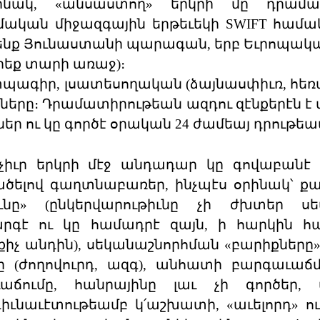
րինակ, «անսաստող» երկրի մը դրամա
մական միջազգային երթեւեկի SWIFT համա
իշենք Յունաստանի պարագան, երբ Եւրոպակա
երեք տարի առաջ)։
, տպագիր, լսատեսողական (ձայնասփիւռ, հեռ
ները։ Դրամատիրութեան ազդու զէնքերէն է մ
ներ ու կը գործէ օրական 24 ժամեայ դրութեա
նչիւր երկրի մէջ անդադար կը գովաբանէ
ծելով գաղտնաբառեր, ինչպէս օրինակ՝ քա
իւնը» (ընկերվարութիւնը չի ժխտեր ս
արգէ ու կը համադրէ զայն, ի հարկին հ
իչ անդին), սեկանաշնորհման «բարիքները»,
 (ժողովուրդ, ազգ), անհատի բարգաւաճ
ճումը, հանրայինը լաւ չի գործեր, մ
ւնաւէտութեամբ կ՛աշխատի, «աւելորդ» ու 