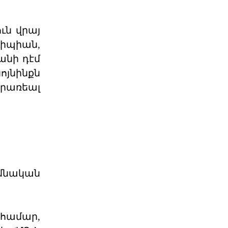
Մի՞թե հայ ժողովուրդը
կշարունակի մնալ թ
Վարչապետ Նիկոլ Փաշինյանը
ւն վրայ
հատում է բոլոր կարմիր գծերը՝
անցնելով իր լիազորությու
Լիպիան,
04 ՕԳՈՍՏՈՍ 2026
անի դէմ
նոյնինքն
Արցախի հարցը չի փակվել․
երառեալ
ՀՀ իշխանությու
Կորսիկայի խորհրդարանի
ընդունած որոշումը, որով
վերահաստատվում են
արցախահայությա
04 ՕԳՈՍՏՈՍ 2026
Պետք է լինել միասնական
իմնական
պարտադրվող օրակ
«Աշնանը Հայաստանի համար
սպասվում են ծանր
զարգացումներ»,- լրագրողների հետ
զրույ
 համար,
04 ՕԳՈՍՏՈՍ 2026