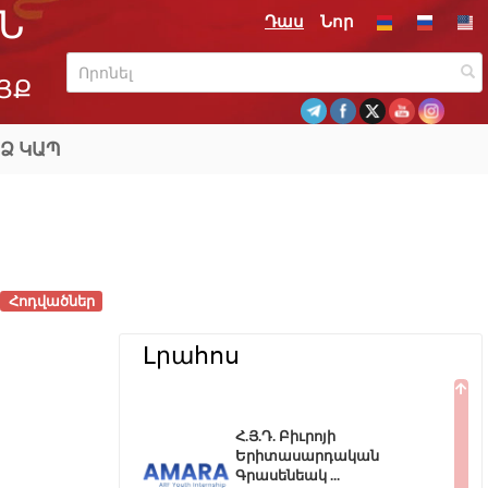
Ն
Դաս
Նոր
ՅՔ
Ձ ԿԱՊ
Հոդվածներ
Լրահոս
Հ.Յ.Դ. Բիւրոյի
Երիտասարդական
Գրասենեակ