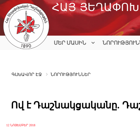
Skip
ՀԱՅ ՅԵՂԱՓՈԽ
to
content
ՄԵՐ ՄԱՍԻՆ
ՆՈՐՈՒԹՅՈՒՆ
ԳԼԽԱՎՈՐ ԷՋ
ՆՈՐՈՒԹՅՈՒՆՆԵՐ
Ով է Դաշնակցականը. Դա
12 ՆՈՅԵՄԲԵՐ 2018