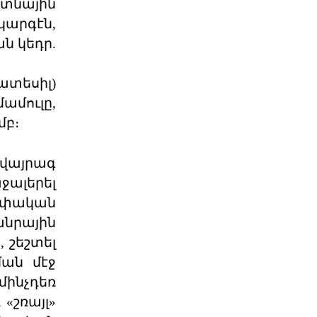
տնային
Դաշնակցութիւնը ջերմօրէն կը
կարգէն,
շնորհաւորէ Ձեզ, ինչպէս նաեւ
Քորսիքա
04 ՕԳՈՍՏՈՍ 2026
ն կեդր.
ատեսիլ)
«Մարիոթ»-ը Ջնջեց Դէպի
Արցախ Զբօսաշրջայ
ամուլը,
ՈՒԱՇԻՆԿԹԸՆ. – «Մարիոթ Պոնվոյ»-ը
մբ։
դադրեցուցած է դէպի Արցախի
գրաւեալ հողերը կազմա
04 ՕԳՈՍՏՈՍ 2026
 վայրագ
ջալերել
«Դրօշակ»-ի Առաջնորդող.
եփական
Պատասխանատվությ
անրային
Ընտրությունները, իրենց բուն
 շեշտել
նպատակին զու- գահեռ, լուծում են
դրանից բխող մեկ կա
ման մէջ
04 ՕԳՈՍՏՈՍ 2026
ինչդեռ
«շռայլ»
Համա-Հ.Մ.Ը.Մ.ական 13-րդ