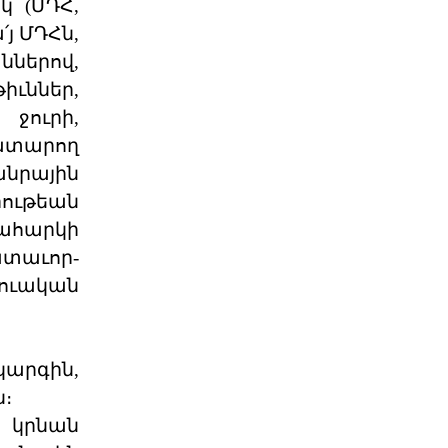
կ (ՄԴՀ,
՛յ ՄԴՀն,
Պաշտօնական
ններով,
Յայտարարութիւն
Երուսաղէմի
ւններ,
Յայտարարութիւն Երուսաղէմի Հայ
ջուրի,
Դատի Յանձնախումբը խստագոյնս
կը դատապարտէ Երու
կատարող
04 ՕԳՈՍՏՈՍ 2026
նրային
րութեան
ՀՅԴ Լիբանանի Հայ Դատի
ահարկի
Մարմինը Գնահատեց
ատաւոր-
Նիւ Եորքի համալսարանի լիաժամ ու
տուական
Պէյրութի ամերիկեան համալսարան
այցելու դասախօս,
04 ՕԳՈՍՏՈՍ 2026
արգին,
Շնորհաւորական ու
ն։
երախտագիտութեան
նամակ
 կրնան
Հայ Յեղափոխական