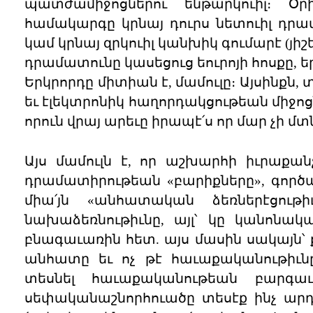
պատժամիջոցներու ենթարկուիլ։ Օ
համակարգը կրնայ դուրս նետուիլ դրա
կամ կրնայ զրկուիլ կանխիկ գումարէ (յ
դրամատունը կասեցուց եուրոյի հոսքը, 
Երկրորդը միտիան է, մամուլը։ Այսինքն
եւ էլեկտրոնիկ հաղորդակցութեան միջոց
որուն վրայ արեւը իրապէ՛ս որ մար չի մտ
Այս մամուլն է, որ աշխարհի իւրաքա
դրամատիրութեան «բարիքները», գործա
միա՛յն «անհատական ձեռներէցութ
նախաձեռնութիւնը, այլ՝ կը կանոնակ
բնագաւառին հետ. այս մասին սակայն՝ ք
անհատը եւ ոչ թէ հաւաքականութիւնը
տեսնել հաւաքականութեան բարգաւա
սեփականաշնորհուածը տեսէք ինչ արդի