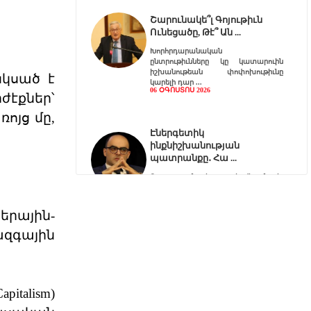
Շարունակե՞լ Գոյութիւն
Ունեցածը, Թէ՞ Ան
Խորհրդարանական
ընտրութիւնները կը կատարուին
իշխանութեան փոփոխութիւնը
սկսած է
կարելի դար
06 ՕԳՈՍՏՈՍ 2026
ժէքներ՝
ոյց մը,
Էներգետիկ
ինքնիշխանության
պատրանքը․ Հա
Ռուսաստանը կարող է վերանայել
կամ դադարեցնել Հայաստանի
նկատմամբ բնական գազի, նա
երային-
06 ՕԳՈՍՏՈՍ 2026
զգային
Քարտեզից այն կողմ.
Տիգրանաշենը և Հայաս
Հայաստանի և Ադրբեջանի միջև
talism)
ընթացող սահմանազատման և
սահմանագծման գործընթացը վաղ