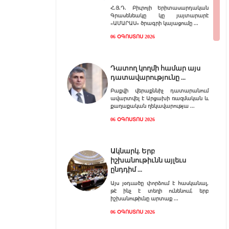
Հ.Յ.Դ. Բիւրոյի Երիտասարդական
Գրասենեակը կը յայտարարէ
«ԱՄԱՐԱՍ» ծրագրի կայացումը
06 ՕԳՈՍՏՈՍ 2026
Դատող կողմի համար այս
դատավարությունը
Բաքվի վերաքննիչ դատարանում
ավարտվել է Արցախի ռազմական և
քաղաքական ղեկավարությա
06 ՕԳՈՍՏՈՍ 2026
Ակնարկ. Երբ
իշխանութիւնն այլեւս
ընդդիմ
Այս յօդւածը փորձում է հասկանալ,
թէ ինչ է տեղի ունենում, երբ
իշխանութիւնը արտաք
06 ՕԳՈՍՏՈՍ 2026