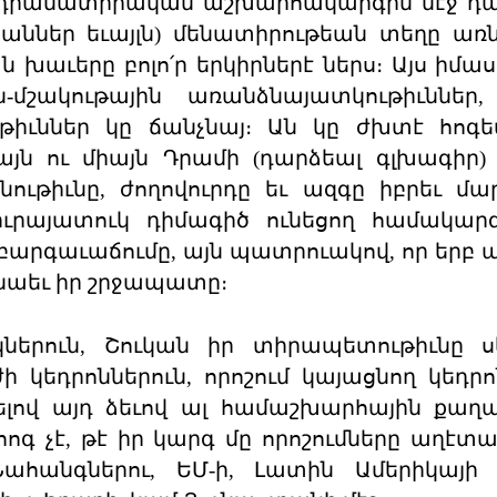
ոյն դրամատիրական աշխարհակարգին մէջ 
ներ եւայլն) մենատիրութեան տեղը առնե
խաւերը բոլո՛ր երկիրներէ ներս։ Այս իմաս
-մշակութային առանձնայատկութիւններ,
թիւններ կը ճանչնայ։ Ան կը ժխտէ հոգ
այն ու միայն Դրամի (դարձեալ գլխագիր) 
ւթիւնը, ժողովուրդը եւ ազգը իբրեւ մա
ւրայատուկ դիմագիծ ունեցող համակարգ
բարգաւաճումը, այն պատրուակով, որ երբ
նաեւ իր շրջապատը։
կներուն, Շուկան իր տիրապետութիւնը 
եդրոններուն, որոշում կայացնող կեդրո
որձելով այդ ձեւով ալ համաշխարհային քա
ոգ չէ, թէ իր կարգ մը որոշումները աղէտալ
Նահանգներու, ԵՄ-ի, Լատին Ամերիկայի (