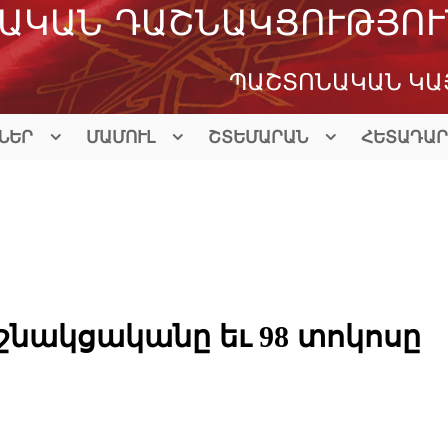
ԱԿԱՆ ԴԱՇՆԱԿՑՈՒԹՅՈՒ
ՊԱՇՏՈՆԱԿԱՆ ԿԱ
ՆԵՐ
ՄԱՄՈՒԼ
ՇՏԵՄԱՐԱՆ
ՀԵՏԱԴԱՐ
շնակցականը եւ 98 տոկոսը