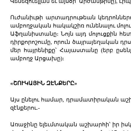
Վենեզուելլան եւ այսօր՝ Արժանթինը), Լի
Ուժանիւթի արտադրութեան կեդրոններո
ամբողջական հակակշիռ ունենալու մոլուց
Աֆղանիստանը։ Նոյն այդ մոլուցքին հետ
դիրքորոշումը, որուն ծայրայեղական դրս
մեր հայրենիքը՝ Հայաստանը (երբ ըս
ամբողջ Արցախը)։
«ՇՈՒԿԱՅԻՆ ԶԷՆՔԵՐԸ»
Այս ընելու համար, դրամատիրական աշ
զէնքերու.-
Առաջինը ելեւմտական աշխարհի՝ իր իս