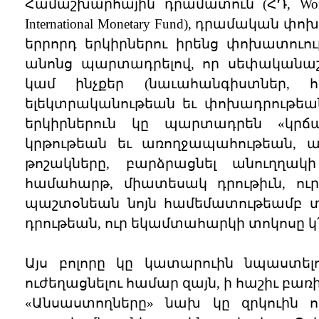
Համաշխարհային դրամատուն (ՀԴ, Wor
International Monetary Fund), դրամական փո
երրորդ երկիրներու իրենց փոխատուո
անոնց պարտադրելով, որ սեփականաշ
կամ ինչքեր (նաւահանգիստներ, հա
ելեկտրականութեան եւ փոխադրութեան
երկիրներուն կը պարտադրեն «կրճա
կրթութեան եւ առողջապահութեան, ան
թոշակները, բարձրացնել անուղղակ
համահարթ, միատեսակ դրութիւն, ու
պաշտօնեան նոյն համեմատութեամբ տ
դրութեան, ուր եկամտահարկի տոկոսը կ
Այս բոլորը կը կատարուին նպաստե
ուժեղացնելու համար զայն, ի հաշիւ բ
«Անսաստողները» նախ կը զրկուին ո