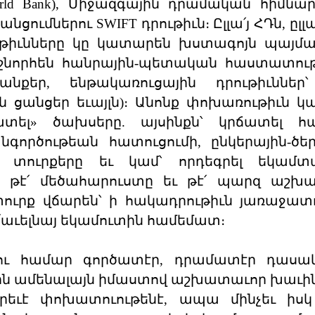
ld Bank), Միջազգային դրամական հիմնար
խանցումներու SWIFT դրութիւն։ Ըլլա՛յ ՀԴն, ըլլա
ւթիւնները կը կատարեն խստագոյն պայմա
նորհեն հանրային-պետական հաստատութի
նքեր, ենթակառուցային դրութիւններ՝ 
 ցանցեր եւայլն)։ Անոնք փոխառութիւն 
տել» ծախսերը. այսինքն՝ կրճատել հա
գործութեան հատուցումի, ընկերային-ծե
ի տուրքերը եւ կամ՝ որդեգրել եկամտ
ր թէ՛ մեծահարուստը եւ թէ՛ պարզ աշխ
ուրք վճարեն՝ ի հակադրութիւն յառաջա
՛աւելնայ եկամուտին համեմատ։
լու համար գործատէր, դրամատէր դասակ
առին ամենալայն իմաստով աշխատաւոր խաւի
րեւէ փոխատուութենէ, ապա մինչեւ իսկ