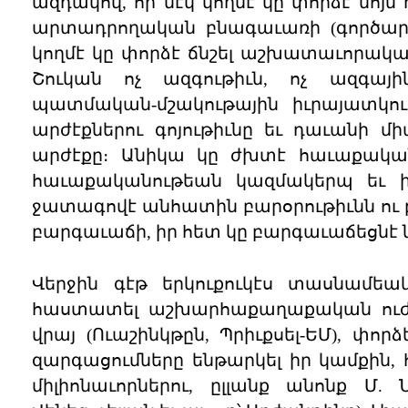
ազդակով, որ մէկ կողմէ կը փորձէ ն
արտադրողական բնագաւառի (գործարան
կողմէ կը փորձէ ճնշել աշխատաւորական 
Շուկան ոչ ազգութիւն, ոչ ազգային
պատմական-մշակութային իւրայատկու
արժէքներու գոյութիւնը եւ դաւանի մի
արժէքը։ Անիկա կը ժխտէ հաւաքականո
հաւաքականութեան կազմակերպ եւ ի
ջատագովէ անհատին բարօրութիւնն ու 
բարգաւաճի, իր հետ կը բարգաւաճեցնէ 
Վերջին գէթ երկուքուկէս տասնամեա
հաստատել աշխարհաքաղաքական ուժի կ
վրայ (Ուաշինկթըն, Պրիւքսել-ԵՄ), փ
զարգացումները ենթարկել իր կամքին, հ
միլիոնաւորներու, ըլլանք անոնք Մ. 