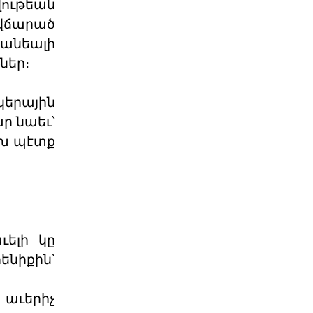
ութեան
բանակումը աւար
 վճարած
«Արարատի համար՝ կանգուն»
մնալու հաստատակամութեամբ եւ
անեալի
չորս տարի ետք կրկին հանդի
ներ։
03 ՕԳՈՍՏՈՍ 2026
կերային
Լույս է տեսել ՀՅԴ
ր նաեւ՝
պաշտոնաթերթ «Դրօշակ»
ախ պէտք
Ընթերցողին է ներկայացվել
«Դրօշակի» 2026 թ. 7-րդ համարը:
Թերթի հուլիսյան համարը
03 ՕԳՈՍՏՈՍ 2026
Ամենայն Հայոց
ելի կը
Կաթողիկոսը ընդունեց «Ուժ
ենիքին՝
Օգոստոսի 2-ին Ն․Ս․Օ․Տ․Տ Գարեգին
Երկրորդ Ծայրագույն Պատրիարք և
 աւերիչ
Ամենայն Հայոց Կա