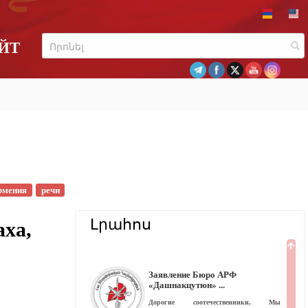
ЙТ
рмения
речи
Լրահոս
аха,
Заявление Бюро АРФ
«Дашнакцутюн»
Дорогие соотечественники, Мы