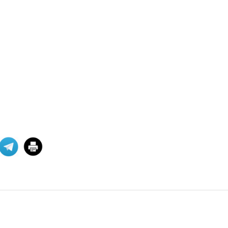
По случаю 100-летия Севрского
Мирного
ЗАЯВЛЕНИЕ К 100-ЛЕТИЮ
СЕВРСКОГО МИРНОГО ДОГОВОРА 10
августа 2020 года испо
12 АВГУСТ 2020
Традиционные армянские
партии распрост
Социал-демократическая партия
"Гнчакян", АРФ "Дашнакцутюн" и
Партия "Рамкавар-
10 АВГУСТ 2020
Участники состоявшегося 11
октября в С
Ниже приводится полный текст
Декларации։ ДЕКЛАРАЦИЯ Форума
Друзей Арцаха «С
12 ОКТЯБРЬ 2019