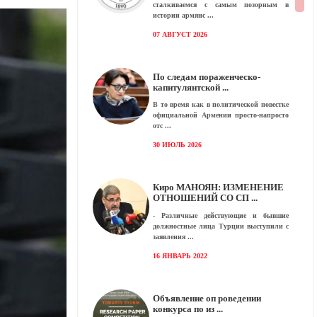
сталкиваемся с самым позорным в
истории армянс
07 АВГУСТ 2026
По следам пораженческо-
капитулянтской
В то время как в политической повестке
официальной Армении просто-напросто
отс
30 ИЮЛЬ 2026
Киро МАНОЯН: ИЗМЕНЕНИЕ
ОТНОШЕНИЙ СО СП
- Различные действующие и бывшие
должностные лица Турции выступили с
заявления
16 ЯНВАРЬ 2022
Объявление оп роведении
конкурса по из