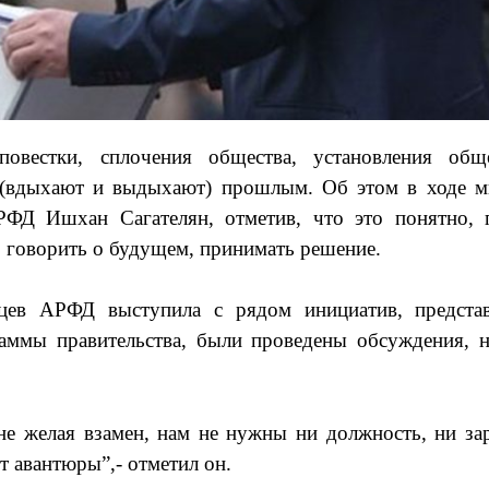
овестки, сплочения общества, установления общ
, (вдыхают и выдыхают) прошлым. Об этом в ходе м
ФД Ишхан Сагателян, отметив, что это понятно, 
о говорить о будущем, принимать решение.
цев АРФД выступила с рядом инициатив, предста
аммы правительства, были проведены обсуждения, н
не желая взамен, нам не нужны ни должность, ни зар
от авантюры”,- отметил он.