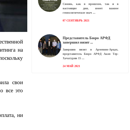
Сюник, как в прошлом, так и в
настоящие дни, имеет важное
геополитическое знач
07 СЕНТЯБРЬ 2021
Представитель Бюро АРФД
ественной
завершил визит
итинга на
Завершив визит в Армению-Арцах,
представитель Бюро АРФД Акоп Тер-
поскольку
Хачатурян 15
24 МАЙ 2021
вила свои
Ни дня без наценки: в Армении
ощутимо
о все это
По словам специалиста, среди причин,
ведущих к ценовому росту, есть как
объект
12 АПРЕЛЬ 2021
плата, ни
Киро МАНОЯН. ЗАКОННОСТЬ