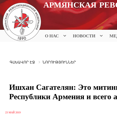
Перейти
АРМЯНСКАЯ РЕ
к
содержимому
О НАС
НОВОСТИ
МЕ
ԳԼԽԱՎՈՐ ԷՋ
ՆՈՐՈՒԹՅՈՒՆՆԵՐ
Ишхан Сагателян: Это митинг
Республики Армения и всего 
23 МАЙ 2019