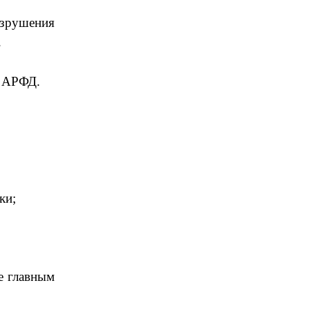
МОСКОВСКОГО ДО
зрушения
- Еще в июне прошлого года турецкая
пресса опубликовала некий секретный
.
докуме
04 МАРТ 2021
а АРФД.
Сурен Парсян: Правительство
без труда
АрмИнфо. В 2021 году правительство
Армении намерено привлечь кредитов
на сумму
12 ЯНВАРЬ 2021
ки;
Заявление
Армянский народ, парламентские и
внепарламентские политические силы
объединили
09 НОЯБРЬ 2020
е главным