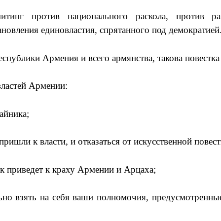
итинг против национального раскола, против ра
ановления единовластия, спрятанного под демократией
еспублики Армения и всего армянства, такова повестк
ластей Армении:
айника;
ишли к власти, и отказаться от искусственной повест
пок приведет к краху Армении и Арцаха;
ьно взять на себя ваши полномочия, предусмотренны