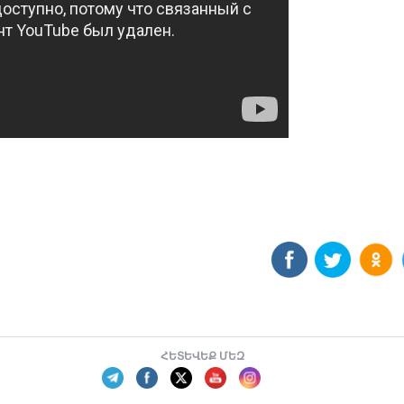
ՀԵՏԵՎԵՔ ՄԵԶ