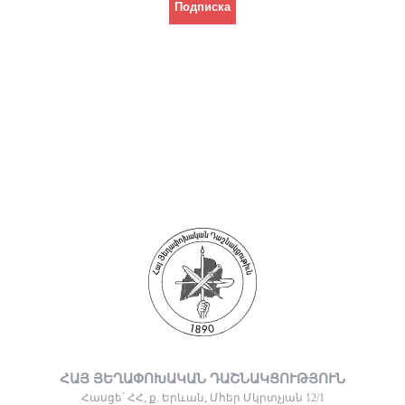
ՀԱՅ ՅԵՂԱՓՈԽԱԿԱՆ ԴԱՇՆԱԿՑՈՒԹՅՈՒՆ
Հասցե՝ ՀՀ, ք. Երևան, Մհեր Մկրտչյան 12/1