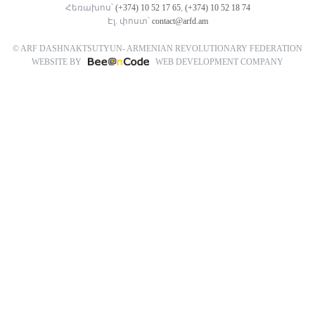
Հեռախոս՝
(+374) 10 52 17 65
,
(+374) 10 52 18 74
Էլ. փոստ՝
contact@arfd.am
© ARF DASHNAKTSUTYUN- ARMENIAN REVOLUTIONARY FEDERATION
WEBSITE BY
WEB DEVELOPMENT COMPANY