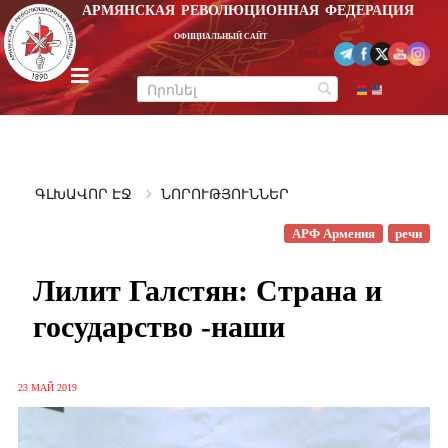
Перейти
АРМЯНСКАЯ РЕВОЛЮЦИОННАЯ ФЕДЕРАЦИЯ
к
ОФИЦИАЛЬНЫЙ САЙТ
содержимому
m
e
n
u
ԳԼԽԱՎՈՐ ԷՋ
ՆՈՐՈՒԹՅՈՒՆՆԵՐ
АРФ Армения
речи
Лилит Галстян: Страна и
государство -наши
23 МАЙ 2019