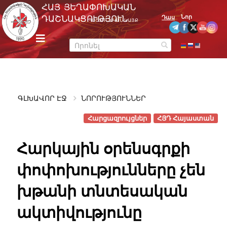
Skip
ՀԱՅ ՅԵՂԱՓՈԽԱԿԱՆ
to
Նոր
ԴԱՇՆԱԿՑՈՒԹՅՈՒՆ
Դաս
ՊԱՇՏՈՆԱԿԱՆ ԿԱՅՔ
content
m
e
n
u
ԳԼԽԱՎՈՐ ԷՋ
ՆՈՐՈՒԹՅՈՒՆՆԵՐ
Հարցազրույցներ
ՀՅԴ Հայաստան
Հարկային օրենսգրքի
փոփոխությունները չեն
խթանի տնտեսական
ակտիվությունը