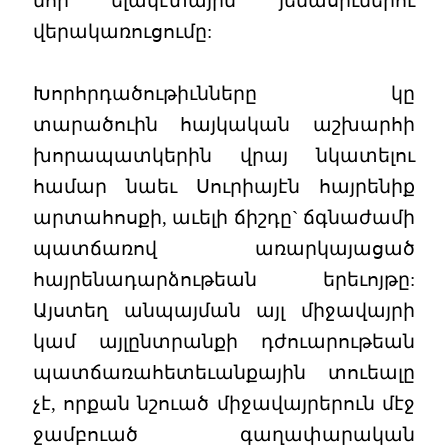
նոր ելակէտային յենասիւներու
վերակառուցումը:
Խորհրդածութիւնները կը
տարածուին հայկական աշխարհի
խորապատկերին վրայ նկատելու
համար նաեւ Սուրիայէն հայրենիք
արտահոսքի, աւելի ճիշդը` ճգնաժամի
պատճառով առարկայացած
հայրենադարձութեան երեւոյթը:
Այստեղ անպայման այլ միջավայրի
կամ այլընտրանքի դժուարութեան
պատճառահետեւանքային տուեալը
չէ, որքան նշուած միջավայրերուն մէջ
ջամբուած գաղափարական