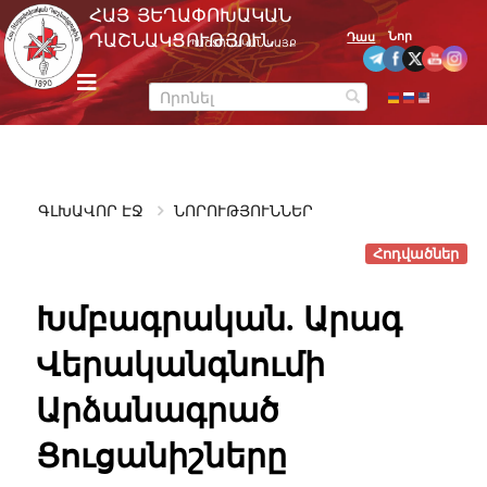
Skip
ՀԱՅ ՅԵՂԱՓՈԽԱԿԱՆ
to
Նոր
ԴԱՇՆԱԿՑՈՒԹՅՈՒՆ
Դաս
ՊԱՇՏՈՆԱԿԱՆ ԿԱՅՔ
content
m
e
n
u
ԳԼԽԱՎՈՐ ԷՋ
ՆՈՐՈՒԹՅՈՒՆՆԵՐ
Հոդվածներ
Խմբագրական. Արագ
Վերականգնումի
Արձանագրած
Ցուցանիշները