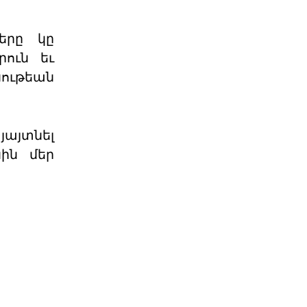
06 ՕԳՈՍՏՈՍ 2026
երը կը
Քարտեզից այն կողմ.
րուն եւ
Տիգրանաշենը և Հայաս
նութեան
Հայաստանի և Ադրբեջանի միջև
ընթացող սահմանազատման և
սահմանագծման գործընթացը վաղ
06 ՕԳՈՍՏՈՍ 2026
յայտնել
նին մեր
Աշխարհաքաղաքական
պատրանքներ և իրականու
2026 թվականի հունիսի 7-ի
խորհրդարանական
ընտրությունները Հայաստանում
դարձան հեր
06 ՕԳՈՍՏՈՍ 2026
Թուրքիայի
պանթյուրքական