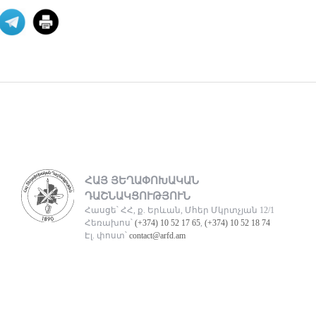
քաղաքականությա
XXI դարում Թուրքիան զգալիորեն
ակտիվացրել է իր
քաղաքականությունը թյուրքախոս
պետ
06 ՕԳՈՍՏՈՍ 2026
Մի՞թե հայ ժողովուրդը
կշարունակի մնալ թ
Վարչապետ Նիկոլ Փաշինյանը
հատում է բոլոր կարմիր գծերը՝
անցնելով իր լիազորությու
04 ՕԳՈՍՏՈՍ 2026
ՀԱՅ ՅԵՂԱՓՈԽԱԿԱՆ
ԴԱՇՆԱԿՑՈՒԹՅՈՒՆ
Հասցե՝ ՀՀ, ք. Երևան, Մհեր Մկրտչյան 12/1
Արցախի հարցը չի փակվել․
Հեռախոս՝
(+374) 10 52 17 65
,
(+374) 10 52 18 74
ՀՀ իշխանությու
Էլ. փոստ՝
contact@arfd.am
Կորսիկայի խորհրդարանի
ընդունած որոշումը, որով
վերահաստատվում են
արցախահայությա
04 ՕԳՈՍՏՈՍ 2026