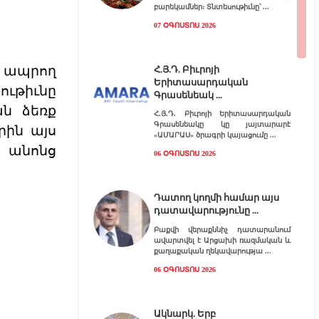
բարեկամներ։ Տնտեսութիւնը՝
07 ՕԳՈՍՏՈՍ 2026
 ապրող
Հ.Յ.Դ. Բիւրոյի
Երիտասարդական
ւթիւնը
Գրասենեակ
ան ձեռք
Հ.Յ.Դ. Բիւրոյի Երիտասարդական
Գրասենեակը կը յայտարարէ
րին այս
«ԱՄԱՐԱՍ» ծրագրի կայացումը
 անոնց
06 ՕԳՈՍՏՈՍ 2026
Դատող կողմի համար այս
դատավարությունը
Բաքվի վերաքննիչ դատարանում
ավարտվել է Արցախի ռազմական և
քաղաքական ղեկավարությա
06 ՕԳՈՍՏՈՍ 2026
Ակնարկ. Երբ