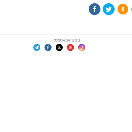
ՀԵՏԵՎԵՔ ՄԵԶ