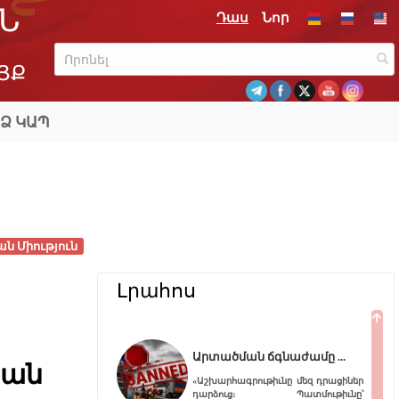
Ն
Դաս
Նոր
ՅՔ
Ձ ԿԱՊ
ան Միություն
Լրահոս
Արտածման ճգնաժամը
եան
«Աշխարհագրութիւնը մեզ դրացիներ
դարձուց։ Պատմութիւնը՝