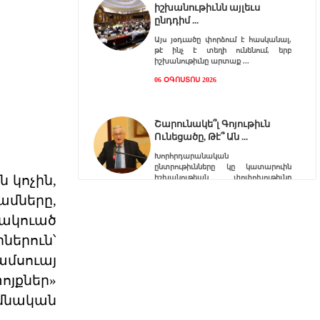
իշխանութիւնն այլեւս
ընդդիմ
Այս յօդւածը փորձում է հասկանալ,
թէ ինչ է տեղի ունենում, երբ
իշխանութիւնը արտաք
06 ՕԳՈՍՏՈՍ 2026
Շարունակե՞լ Գոյութիւն
Ունեցածը, Թէ՞ Ան
Խորհրդարանական
ընտրութիւնները կը կատարուին
 կոչին,
իշխանութեան փոփոխութիւնը
կարելի դար
06 ՕԳՈՍՏՈՍ 2026
ամները,
նակուած
ներուն՝
Էներգետիկ
ինքնիշխանության
ամսուայ
պատրանքը․ Հա
ոյքներ»
Ռուսաստանը կարող է վերանայել
կամ դադարեցնել Հայաստանի
իմնական
նկատմամբ բնական գազի, նա