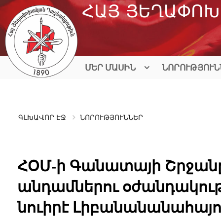
Skip
ՀԱՅ ՅԵՂԱՓՈԽ
to
content
ՄԵՐ ՄԱՍԻՆ
ՆՈՐՈՒԹՅՈՒՆ
ԳԼԽԱՎՈՐ ԷՋ
ՆՈՐՈՒԹՅՈՒՆՆԵՐ
ՀՕՄ-ի Գանատայի Շրջանը 
անդամներու օժանդակութե
նուիրէ Լիբանանանահայ