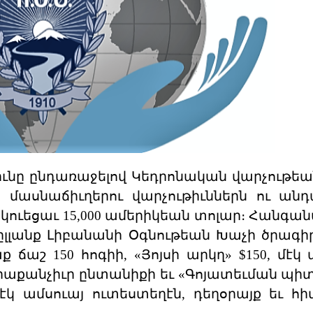
ւնը ընդառաջելով Կեդրոնական վարչութեան
մասնաճիւղերու վարչութիւններն ու անդ
ուեցաւ 15,000 ամերիկեան տոլար։ Հանգա
ըլլանք Լիբանանի Օգնութեան Խաչի ծրագիր
 ճաշ 150 հոգիի, «Յոյսի արկղ» $150, մէկ 
րաքանչիւր ընտանիքի եւ «Գոյատեւման պիտ
էկ ամսուայ ուտեստեղէն, դեղօրայք եւ հ