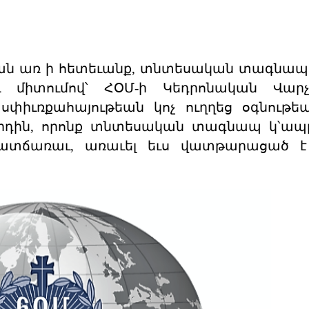
ան առ ի հետեւանք, տնտեսական տագնապ
ւ միտումով՝ ՀՕՄ-ի Կեդրոնական Վարչո
սփիւռքահայութեան կոչ ուղղեց օգնութե
ուրդին, որոնք տնտեսական տագնապ կ՝ապ
պատճառաւ, առաւել եւս վատթարացած է