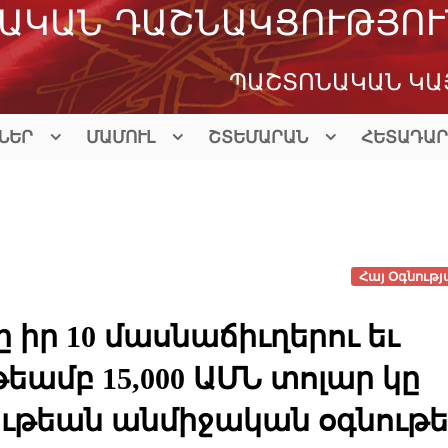
ԱԿԱՆ ԴԱՇՆԱԿՑՈՒԹՅՈՒ
ՊԱՇՏՈՆԱԿԱՆ ԿԱ
ՆԵՐ
ՄԱՄՈՒԼ
ՇՏԵՄԱՐԱՆ
ՀԵՏԱԴԱՐ
Հայ Օգնությ
իր 10 մասնաճիւղերու եւ
ամբ 15,000 ԱՄՆ տոլար կը
ութեան անմիջական օգնութ