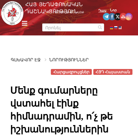
Skip
ՀԱՅ ՅԵՂԱՓՈԽԱԿԱՆ
to
Նոր
ԴԱՇՆԱԿՑՈՒԹՅՈՒՆ
Դաս
ՊԱՇՏՈՆԱԿԱՆ ԿԱՅՔ
content
m
e
n
u
ԳԼԽԱՎՈՐ ԷՋ
ՆՈՐՈՒԹՅՈՒՆՆԵՐ
Հարցազրույցներ
ՀՅԴ Հայաստան
Մենք գումարները
վստահել էինք
հիմնադրամին, ո՛չ թե
իշխանություններին