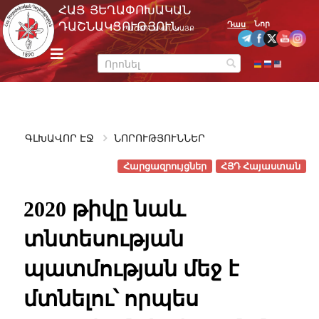
Skip
ՀԱՅ ՅԵՂԱՓՈԽԱԿԱՆ
to
Նոր
ԴԱՇՆԱԿՑՈՒԹՅՈՒՆ
Դաս
ՊԱՇՏՈՆԱԿԱՆ ԿԱՅՔ
content
m
e
n
u
ԳԼԽԱՎՈՐ ԷՋ
ՆՈՐՈՒԹՅՈՒՆՆԵՐ
Հարցազրույցներ
ՀՅԴ Հայաստան
2020 թիվը նաև
տնտեսության
պատմության մեջ է
մտնելու՝ որպես