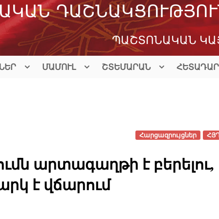
ԱԿԱՆ ԴԱՇՆԱԿՑՈՒԹՅՈՒ
ՊԱՇՏՈՆԱԿԱՆ ԿԱ
ՆԵՐ
ՄԱՄՈՒԼ
ՇՏԵՄԱՐԱՆ
ՀԵՏԱԴԱՐ
Հարցազրույցներ
ՀՅ
ւմն արտագաղթի է բերելու, 
արկ է վճարում