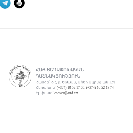
Հայաստանի և Ադրբեջանի միջև
ընթացող սահմանազատման և
սահմանագծման գործընթացը վաղ
06 ՕԳՈՍՏՈՍ 2026
Աշխարհաքաղաքական
պատրանքներ և իրականու
2026 թվականի հունիսի 7-ի
խորհրդարանական
ընտրությունները Հայաստանում
ՀԱՅ ՅԵՂԱՓՈԽԱԿԱՆ
դարձան հեր
06 ՕԳՈՍՏՈՍ 2026
ԴԱՇՆԱԿՑՈՒԹՅՈՒՆ
Հասցե՝ ՀՀ, ք. Երևան, Մհեր Մկրտչյան 12/1
Հեռախոս՝
(+374) 10 52 17 65
,
(+374) 10 52 18 74
Թուրքիայի
Էլ. փոստ՝
contact@arfd.am
պանթյուրքական
քաղաքականությա
XXI դարում Թուրքիան զգալիորեն
ակտիվացրել է իր
քաղաքականությունը թյուրքախոս
պետ
06 ՕԳՈՍՏՈՍ 2026