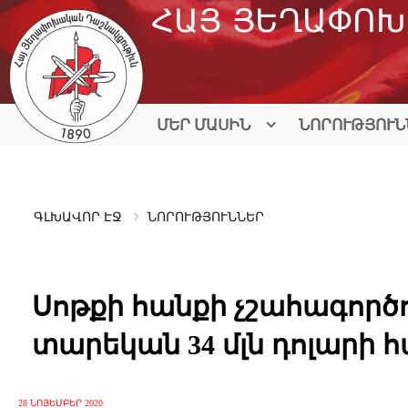
Skip
ՀԱՅ ՅԵՂԱՓՈԽ
to
content
ՄԵՐ ՄԱՍԻՆ
ՆՈՐՈՒԹՅՈՒՆ
ԳԼԽԱՎՈՐ ԷՋ
ՆՈՐՈՒԹՅՈՒՆՆԵՐ
Սոթքի հանքի չշահագործո
տարեկան 34 մլն դոլարի հ
28 ՆՈՅԵՄԲԵՐ 2020