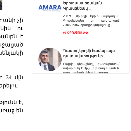
Երիտասարդական
Գրասենեակ
Հ.Յ.Դ. Բիւրոյի Երիտասարդական
իտանի չի
Գրասենեակը կը յայտարարէ
«ԱՄԱՐԱՍ» ծրագրի կայացումը
նին ու
06 ՕԳՈՍՏՈՍ 2026
հանքն է
ռաջացած
Դատող կողմի համար այս
սենյակի
դատավարությունը
Բաքվի վերաքննիչ դատարանում
ավարտվել է Արցախի ռազմական և
քաղաքական ղեկավարությա
 34 մլն
06 ՕԳՈՍՏՈՍ 2026
րելու:
Ակնարկ. Երբ
ունն է,
իշխանութիւնն այլեւս
ընդդիմ
առաջ են
Այս յօդւածը փորձում է հասկանալ,
թէ ինչ է տեղի ունենում, երբ
իշխանութիւնը արտաք