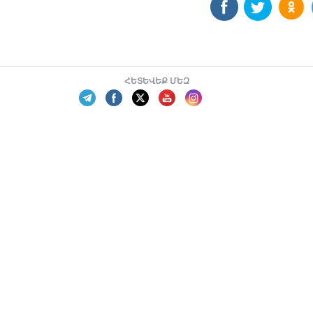
ՀԵՏԵՎԵՔ ՄԵԶ