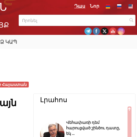
Ն
Դաս
Նոր
ՅՔ
Ձ ԿԱՊ
Դ Հայաստան
Լրահոս
այն
Վեհափառի դեմ
հարուցված շինծու դատը,
եկ