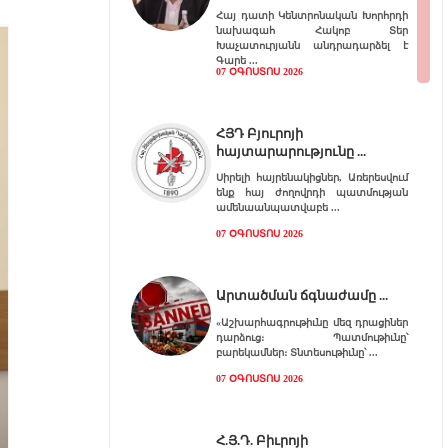
Հայ դատի Կենտրոնական Խորհրդի
նախագահ Հակոբ Տեր
Խաչատուրյանն անդրադարձել է
Գարե
07 ՕԳՈՍՏՈՍ 2026
ՀՅԴ Բյուրոյի
հայտարարությունը
Սիրելի հայրենակիցներ, Առերեսվում
ենք հայ ժողովրդի պատմության
ամենաանպատվաբե
07 ՕԳՈՍՏՈՍ 2026
Արտածման ճգնաժամը
«Աշխարհագրութիւնը մեզ դրացիներ
դարձուց։ Պատմութիւնը՝
բարեկամներ։ Տնտեսութիւնը՝
07 ՕԳՈՍՏՈՍ 2026
Հ.Յ.Դ. Բիւրոյի