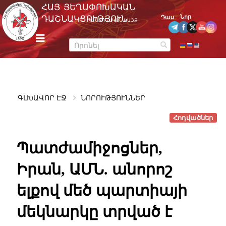
Skip
ՀԱՅ ՅԵՂԱՓՈԽԱԿԱՆ
to
Նոր
ԴԱՇՆԱԿՑՈՒԹՅՈՒՆ
Դաս
ՊԱՇՏՈՆԱԿԱՆ ԿԱՅՔ
content
m
e
n
u
ԳԼԽԱՎՈՐ ԷՋ
ՆՈՐՈՒԹՅՈՒՆՆԵՐ
Հոդվածներ
Պատժամիջոցներ,
Իրան, ԱՄՆ. անորոշ
ելքով մեծ պարտիայի
մեկնարկը տրված է