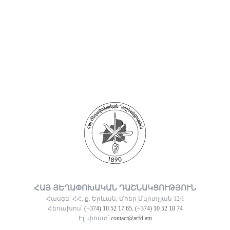
ՀԱՅ ՅԵՂԱՓՈԽԱԿԱՆ ԴԱՇՆԱԿՑՈՒԹՅՈՒՆ
Հասցե՝ ՀՀ, ք. Երևան, Մհեր Մկրտչյան 12/1
Հեռախոս՝
(+374) 10 52 17 65
,
(+374) 10 52 18 74
Էլ. փոստ՝
contact@arfd.am