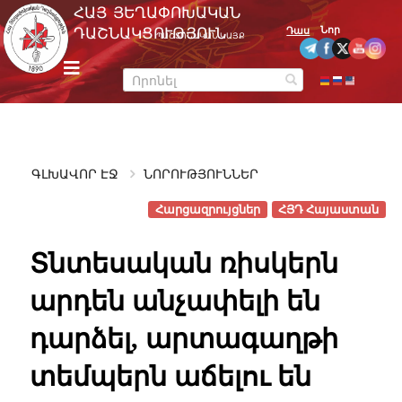
Skip
ՀԱՅ ՅԵՂԱՓՈԽԱԿԱՆ
to
Նոր
ԴԱՇՆԱԿՑՈՒԹՅՈՒՆ
Դաս
ՊԱՇՏՈՆԱԿԱՆ ԿԱՅՔ
content
m
e
n
u
ԳԼԽԱՎՈՐ ԷՋ
ՆՈՐՈՒԹՅՈՒՆՆԵՐ
Հարցազրույցներ
ՀՅԴ Հայաստան
Տնտեսական ռիսկերն
արդեն անչափելի են
դարձել, արտագաղթի
տեմպերն աճելու են