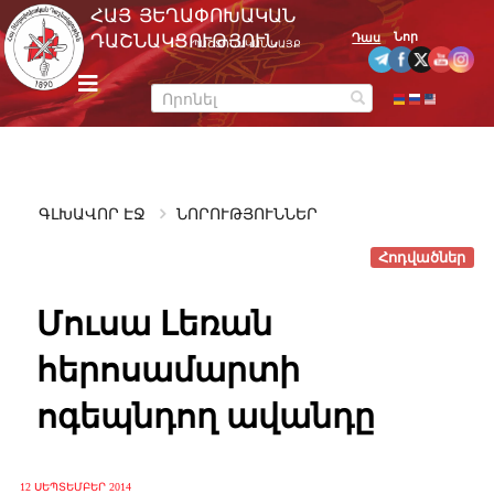
Skip
ՀԱՅ ՅԵՂԱՓՈԽԱԿԱՆ
to
Նոր
ԴԱՇՆԱԿՑՈՒԹՅՈՒՆ
Դաս
ՊԱՇՏՈՆԱԿԱՆ ԿԱՅՔ
content
m
e
n
u
ԳԼԽԱՎՈՐ ԷՋ
ՆՈՐՈՒԹՅՈՒՆՆԵՐ
Հոդվածներ
Մուսա Լեռան
հերոսամարտի
ոգեպնդող ավանդը
12 ՍԵՊՏԵՄԲԵՐ 2014