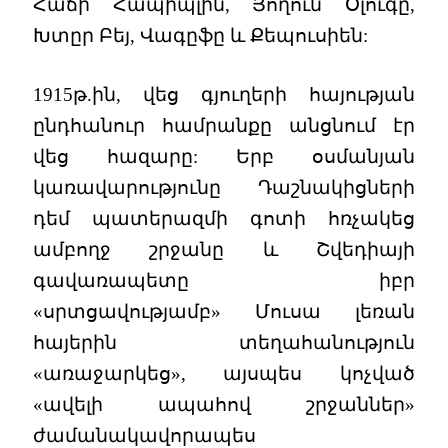
Հաճի Հապիպլին, Յողուն Օլուգը,
Խտըր Բեյ, Վագըֆը և Քեպուսիեն:
1915թ.ին, վեց գյուղերի հայության
ընդհանուր համրանքը անցնում էր
վեց հազարը: Երբ օսմանյան
կառավարությունը Դաշնակիցների
դեմ պատերազմի գոտի հռչակեց
ամբողջ շրջանը և Շվեդիայի
գավառապետը իբր
«սրտցավությամբ» Մուսա լեռան
հայերին տեղահանություն
«առաջարկեց», այսպես կոչված
«ավելի ապահով շրջաններ»
ժամանակավորապես