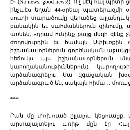
է» (No news, good news!): Ո՛չ մէկ հայ պ
ինչպէս եղան 44-օրեայ պատերազմի 
սուտի տարածումը վերածեց այլանդակ վ
բանակին եւ սահմաններուն զինումը,
առնեն, «դրամ ունինք բայց մեզի զէնք չ
ժողովուրդին եւ համայն Սփիւռքին զ
իշխանաւորներուն գործնակա՛ն աջակցո
հեճուկս այս իշխանաւորներուն սն
կարողականութիւններուն), կարողո
արձանագրելու: Սա զգացական խօսք
արձանագրած են, սակայն հիմա… մոռաց
***
Բան մը փոխուած ըլլալու, կեցուացք
արտայայտելու առիթ մըն էր Հա