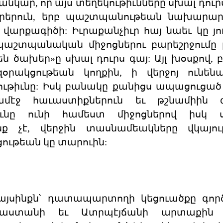
իտի ցանկար, որ այս տեղեկութիւնները սխալ դուր
օրերուն, երբ պաշտպանութեան նախարար
արքագիծի: Իւրաքանչիւր հայ նաեւ կը յու
 պաշտպանական միջոցներու բարեշրջումը
են ծախեր»ը սխալ դուրս գայ: Այլ խօսքով, 
օրակցութեան կողքին, ի վերջոյ ունեն
ւթիւնը: Իսկ բանակը քանիցս ապացուցած է
ամէջ հաւաստիքներուն եւ թշնամիին գ
ւթիւնը ունի համեստ միջոցներով իսկ 
 չէ, վերջին տասնամեակները վկայութ
ութեան կը տարուին:
, այսինքն՝ դատապարտողի կեցուածքը գո
յաստանի եւ Ատրպէյճանի արտաքին 