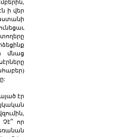
մբերին,
Պարտվողա-
կապիտուլյացիոն
ն ի վեր
դիվանագիտությա
աստանի
Մինչ պաշտոնական Հայաստանի
ւնեցաւ
քաղաքական օրակարգում Բաքվում
բռնադատվող և խոշտանգվող
տողերը
31 ՀՈՒԼԻՍ 2026
րձեցինք
ր մնաց
Փարիզի Մէջ Լիզպոնի Հինգի
էրները
Ոգեկոչում
հաբեր)
Փարիզի ՀՅԴ «Արմէն Կարօ»
ենթակոմիտէն` իր աւանդութեան
ը:
հաւատարիմ եւ ինչպէս ամէն տ
31 ՀՈՒԼԻՍ 2026
այած էր
այկական
Հայաստանի քաղաքական
զումին,
բեմահարթակի մեծ բա
 Չէ՞ որ
Խօսքը յատուկ այն երիտասարդ
սերունդին մասին է, որ ցնցեց եւ դեռ
եռանան
ալ կը շարունակէ