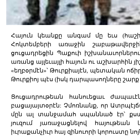
Հայուն կեանքը անգամ մը եւս (հաշի
Հոկտեմբերի առաջին շաբաթավերջ
ցուցադրեցին Պաքուի իշխանաւորներու
առանց այլեւայլի հայուն ու աշխարհին յիշ
«եղբօրմէն»՝ Թուրքիայէն, պետական ոճի
Թուրքիոյ պէս (իսկ դարպասողները շարք 
Ցուցադրութեան հանուեցաւ ժապաւէն
բացայայտօրէն: Չմոռնանք, որ Ատրպէյ
մըն ալ տանջամահ սպաննած էր՝ քստ
յուզում յառաջացնելով հայութեան
իւրաքանչիւր հայ զինուորի կորուստը նոյն