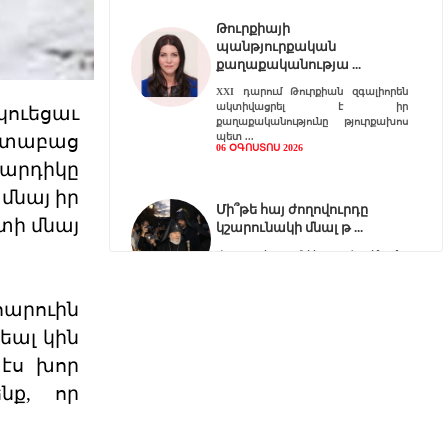
Թուրքիայի
պանթյուրքական
քաղաքականությա
XXI դարում Թուրքիան զգալիորեն
ակտիվացրել է իր
կուեցաւ
քաղաքականությունը թյուրքախոս
ատաբաց
պետ
06 ՕԳՈՍՏՈՍ 2026
Մարդիկը
 մնայ իր
Մի՞թե հայ ժողովուրդը
տի մնայ
կշարունակի մնալ թ
Վարչապետ Նիկոլ Փաշինյանը
հատում է բոլոր կարմիր գծերը՝
անցնելով իր լիազորությու
արուին
04 ՕԳՈՍՏՈՍ 2026
եալ կին
պէս խոր
Արցախի հարցը չի փակվել․
ՀՀ իշխանությու
նք, որ
Կորսիկայի խորհրդարանի
ընդունած որոշումը, որով
վերահաստատվում են