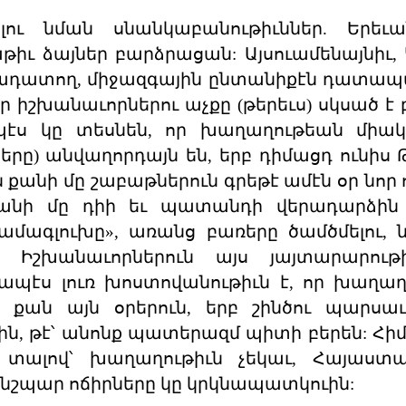
ու նման սնանկաբանութիւններ. Երեւա
իւ ձայներ բարձրացան: Այսուամենայնիւ,
ննադատող, միջազգային ընտանիքէն դատա
 իշխանաւորներու աչքը (թերեւս) սկսած է բ
պէս կը տեսնեն, որ խաղաղութեան միակ
երը) անվաղորդայն են, երբ դիմացդ ունիս Թ
 քանի մը շաբաթներուն գրեթէ ամէն օր նոր 
քանի մը դիի եւ պատանդի վերադարձին 
գլուխը», առանց բառերը ծամծմելու, ն
Իշխանաւորներուն այս յայտարարութիւ
ապէս լուռ խոստովանութիւն է, որ խաղաղ
 քան այն օրերուն, երբ շինծու պարսա
ին, թէ՝ անոնք պատերազմ պիտի բերեն: Հիմ
 տալով՝ խաղաղութիւն չեկաւ, Հայաստա
նշպար ոճիրները կը կրկնապատկուին: