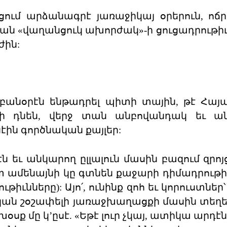
ցում արձանագրէ յառաջիկայ օրերուն, ոճ
ան «վաղանցուկ ախորժակ»-ի ցուցադրութիւն
ժին:
բանօրէն ենթադրել պիտի տային, թէ Հա
տի դնեն, վերջ տան անբովանդակ եւ ա
էին գործնական քայլեր:
 եւ անկարող ըլլալուն մասին բազում զրոյց
 ամենայնի կը գտնեն քաջարի դիմադրութիւ
ւնները): Այո՛, ունինք զոհ եւ կորուստներ՝
ական շօշափելի յառաջխաղացքի մասին տեղե
օսք մը կ’ըսէ. «Եթէ լուր չկայ, ատիկա արդէն 