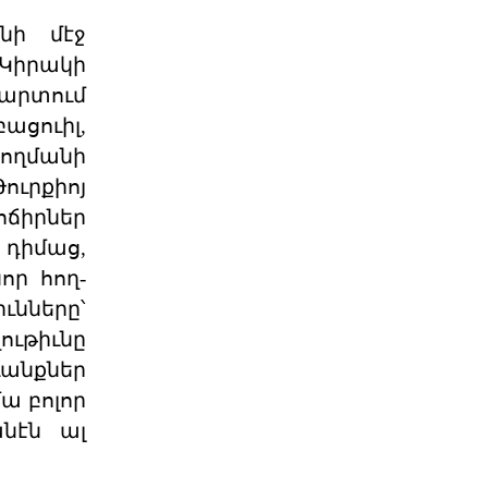
Մարմինը Գնահատեց
նի մէջ
Նիւ Եորքի համալսարանի լիաժամ ու
Պէյրութի ամերիկեան համալսարան
 Կիրակի
այցելու դասախօս,
պարտում
04 ՕԳՈՍՏՈՍ 2026
ացուիլ,
ողմանի
Շնորհաւորական ու
երախտագիտութեան
ուրքիոյ
նամակ
ոճիրներ
Հայ Յեղափոխական
դիմաց,
Դաշնակցութիւնը ջերմօրէն կը
շնորհաւորէ Ձեզ, ինչպէս նաեւ
որ հող-
Քորսիքա
04 ՕԳՈՍՏՈՍ 2026
նները՝
ութիւնը
«Մարիոթ»-ը Ջնջեց Դէպի
ւանքներ
Արցախ Զբօսաշրջայ
ա բոլոր
ՈՒԱՇԻՆԿԹԸՆ. – «Մարիոթ Պոնվոյ»-ը
դադրեցուցած է դէպի Արցախի
նէն ալ
գրաւեալ հողերը կազմա
04 ՕԳՈՍՏՈՍ 2026