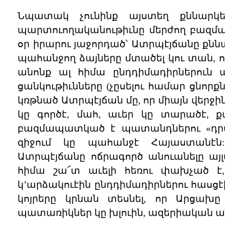
Նպատակ չունինք այստեղ քննարկել
պարտուողականութիւնը մերժող բազմաթ
օր իրարու յաջորդած՝ Ատրպէյճանը ք
պահանջող ձայները մտածել կու տան, որ
անոնք ալ հիմա ընդդիմադիրներուն 
ցանկութիւնները (չըսելու համար ցնորքն
կռթնած Ատրպէյճան մը, որ միայն վերջին
կը գործէ, մահ, աւեր կը տարածէ, 
բազմապատկած է պատանդներու «դրամա
զիջում կը պահանջէ Հայաստանէն: 
Ատրպէյճանը ոճրագործ անուանելը այլ
հիմա շա՜տ աւելի հեռու փախչած է,
կ’արձակուէին ընդդիմադիրներու հասցէ
կոյրերը կրնան տեսնել, որ Արցախը
պատառիկներ կը խլուին, ազերիական ա