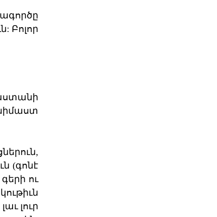
րագործը
«Դրօշակ»-ի Առաջնորդող.
: Բոլոր
Պատասխանատվությ
Ընտրությունները, իրենց բուն
նպատակին զու- գահեռ, լուծում են
դրանից բխող մեկ կա
04 ՕԳՈՍՏՈՍ 2026
յաստանի
Համա-Հ.Մ.Ը.Մ.ական 13-րդ
բանակումը աւար
նիմաստ
«Արարատի համար՝ կանգուն»
մնալու հաստատակամութեամբ եւ
չորս տարի ետք կրկին հանդի
03 ՕԳՈՍՏՈՍ 2026
ներուն,
ն (գոնէ
Լույս է տեսել ՀՅԴ
 գերի ու
պաշտոնաթերթ «Դրօշակ»
կութիւն
լաւ լուր
Ընթերցողին է ներկայացվել
«Դրօշակի» 2026 թ. 7-րդ համարը: