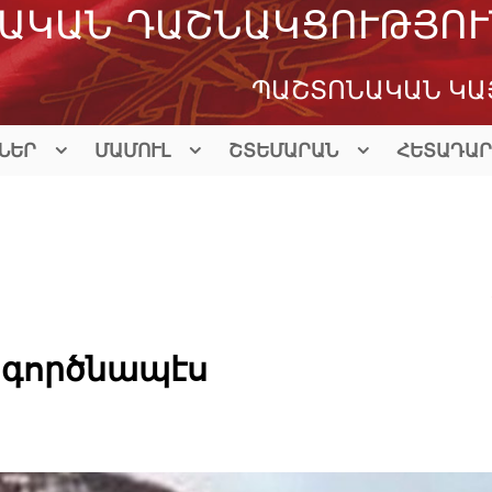
ԱԿԱՆ ԴԱՇՆԱԿՑՈՒԹՅՈՒ
ՊԱՇՏՈՆԱԿԱՆ ԿԱ
ՆԵՐ
ՄԱՄՈՒԼ
ՇՏԵՄԱՐԱՆ
ՀԵՏԱԴԱՐ
 գործնապէս