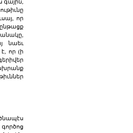
ս գային,
Թերթի հուլիսյան համարը
ութիւնը
03 ՕԳՈՍՏՈՍ 2026
սայ, որ
 ընթացք
Ամենայն Հայոց
բանակը,
Կաթողիկոսը ընդունեց «Ուժ
այ նաեւ
Օգոստոսի 2-ին Ն․Ս․Օ․Տ․Տ Գարեգին
, որ (ի
Երկրորդ Ծայրագույն Պատրիարք և
Ամենայն Հայոց Կա
երիվեր
02 ՕԳՈՍՏՈՍ 2026
սխրանք
իւններ
Դուք ժողովրդի
մեծամասնության անունից
չ
ՀՅԴ Հայաստանի ԳՄ
ներկայացուցիչ, ԱԺ «Հայաստան»
խմբակցության պատգամավոր
Իշխան Սա
րծնապէս
02 ՕԳՈՍՏՈՍ 2026
գործոց