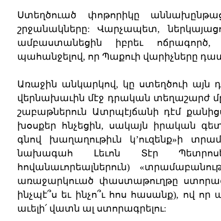
Ստեղծուած փոթորիկը աննախընթա
շրջանակները: Վարչապետ, ներկայացո
ամբաստանեցին իբրեւ ոճրագործ, 
պահանջելով, որ Պաքուի վարիչները դ
Առաջին անկարկով, կը ստեղծուի այն
վերնախաւին մէջ դրական տեղաշարժ մը 
շաբաթներուն Ատրպէյճանի դէմ քանի
խօսքեր հնչեցին, սակայն իրական գե
գնով խաղաղութիւն կ’ուզենք»ի տրա
նախագահ Լեւոն Տէր Պետրոսե
հովանաւորեալներուն) «տրամաբանո
առաջարկուած փաստաթուղթը ստորագրել
ինչպէ՞ս եւ ինչո՞ւ հոս հասանք), ով որ
աւելի՛ վատն ալ ստորագրելու: