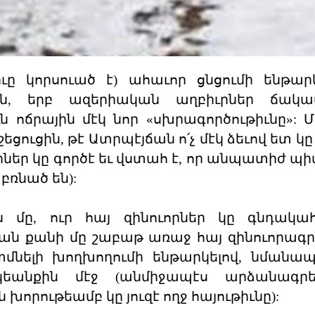
ւը կորսուած է) ահաւոր ցնցումի ենթար
ին, երբ ազերիական աղբիւրներ ճակ
ն ոճրային մէկ նոր «սխրագործութիւնը»: 
եցուցին, թէ Ատրպէյճան ո՛չ մէկ ձեւով ետ կը
րներ կը գործէ եւ վստահ է, որ անպատիժ պի
բռնած են):
 մը, ուր հայ զինուորներ կը գնդակահ
ճան քանի մը շաբաթ առաջ հայ զինուորագր
մնելի խողխողումի ենթարկելով, նմանա
 կեանքին մէջ (անմիջապէս արձանագրե
 խորութեամբ կը յուզէ ողջ հայութիւնը):