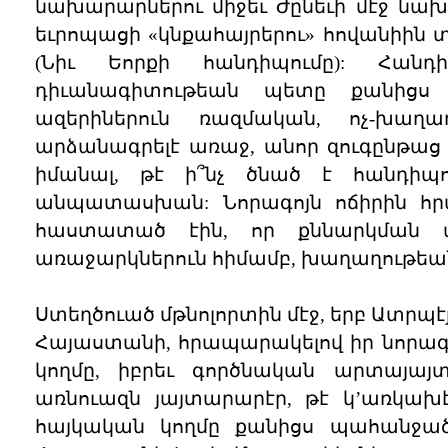
նախարարներու միջեւ Ժընեւի մէջ նախ
եւրոպացի «կնքահայրերու» հովանիին տ
(Նիւ Եորքի հանդիպումը): Հանդ
դիւանագիտութեան պետը քանիցս 
ազերիներուն ռազմական, ոչ-խաղ
արձանագրելէ առաջ, անոր զուգընթաց 
իմանալ, թէ ի՞նչ ծնած է հանդիպո
անպատասխան: Նորագոյն ոճիրին հր
հաստատած էին, որ քննարկման պ
առաջարկներուն հիմամբ, խաղաղութե
Ստեղծուած մթնոլորտին մէջ, երբ Ատրպէ
Հայաստանի, հրապարակելով իր նորագո
կողմը, իբրեւ գործնական արտայայտ
առնուազն յայտարարէր, թէ կ’առկախէ
հայկական կողմը քանիցս պահանջած