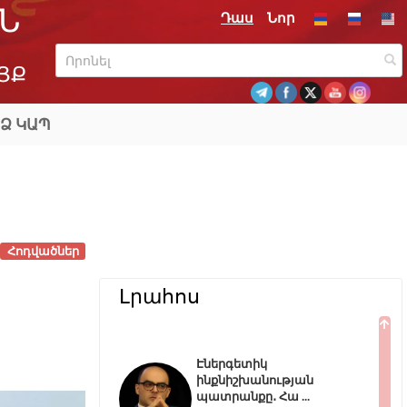
Ն
Դաս
Նոր
ՅՔ
Ձ ԿԱՊ
Հոդվածներ
Լրահոս
Էներգետիկ
ինքնիշխանության
պատրանքը․ Հա