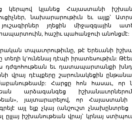
ց կերպով կլանեց Հայաստանի իշխան
ւցիչներ, նախարարութիւն եւ այլք՝ Ատր
յուշագիրներ յղեցին միջազգային ատե
ատապարտուին, հաշիւ պահանջուի անոնցմէ:
 դրական տպաւորութիւնը, թէ Երեւանի իշ
տեղի կ’ունենայ դէպի իրատեսութիւն: Թէեւ
ցս դժգոհութեան եւ դատապարտանքի խնդ
տնի վրայ դէպքերը շարունակեցին ընթանա
մաբանութեամբ: Հարցը հոն հասաւ, որ 
ան արձագանգեց իշխանաւորներու
ւթեան», յայտարարելով, որ Հայաստանի
է այլ ելք չկայ (անշուշտ չնախընտրեց ը
 ալ ըլլայ իշխանութեան վրայ՝ կրնայ ստիպու