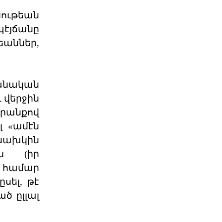
արցախահայությա
04 ՕԳՈՍՏՈՍ 2026
ութեան
պէյճանը
աններ,
Պետք է լինել միասնական
պարտադրվող օրակ
«Աշնանը Հայաստանի համար
սպասվում են ծանր
զարգացումներ»,- լրագրողների հետ
խանական
զրույ
04 ՕԳՈՍՏՈՍ 2026
 վերջին
րանքով
Պաշտօնական
լ «ամէն
Յայտարարութիւն
նախկին
Երուսաղէմի
ն (իր
Յայտարարութիւն Երուսաղէմի Հայ
Դատի Յանձնախումբը խստագոյնս
 համար
կը դատապարտէ Երու
սել, թէ
04 ՕԳՈՍՏՈՍ 2026
ած ըլլալ
ՀՅԴ Լիբանանի Հայ Դատի