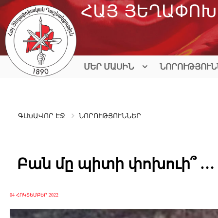
Skip
ՀԱՅ ՅԵՂԱՓՈԽ
to
content
ՄԵՐ ՄԱՍԻՆ
ՆՈՐՈՒԹՅՈՒՆ
ԳԼԽԱՎՈՐ ԷՋ
ՆՈՐՈՒԹՅՈՒՆՆԵՐ
Բան մը պիտի փոխուի՞ …
04 ՀՈԿՏԵՄԲԵՐ 2022