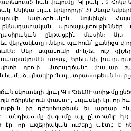
ատեսուած հանդիպումը՝ Կիրակի, 2 Հոկտե
ակ: Անիկա եղաւ երկրորդը՝ 20 Սեպտեմբերէ
իպումի նախօրեակին, նոյնինքն Հայ
քննադատական արտայայտութիւններ ո
աղասիրական ընթացքին մասին: Այս 
եւ վերջակէտը դնելու պահուն՝ քանիցս փո
ւմէն: Մեր սպասումը մինչեւ ուշ գիշե
ապարակումէն առաջ, Երեւանի խաղաղաս
իտի դրուի, Ատրպէյճանի (համար շա
ան համաձայնագիրին պատրասութեան հարց
յճան սկուտեղի վրայ ԳՈՐԾԵԼՈՒ առիթ մը ընծ
յն ոճիրներուն փաստը, սպասելի էր, որ հ
ութիւն իր դժգոհութեան եւ արդար ընվ
 հանդիպումը (խզումը այլ ընտրանք էր):
 էր, որ ազերիական ուժերը պէտք է հ