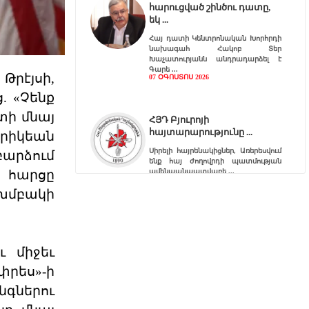
հարուցված շինծու դատը,
եկ
Հայ դատի Կենտրոնական Խորհրդի
նախագահ Հակոբ Տեր
Խաչատուրյանն անդրադարձել է
Գարե
Թրէյսի,
07 ՕԳՈՍՏՈՍ 2026
. «Չենք
տի մնայ
ՀՅԴ Բյուրոյի
հայտարարությունը
երիկեան
Սիրելի հայրենակիցներ, Առերեսվում
արձում
ենք հայ ժողովրդի պատմության
ամենաանպատվաբե
ի հարցը
07 ՕԳՈՍՏՈՍ 2026
խմբակի
Արտածման ճգնաժամը
 միջեւ
«Աշխարհագրութիւնը մեզ դրացիներ
դարձուց։ Պատմութիւնը՝
փրես»-ի
բարեկամներ։ Տնտեսութիւնը՝
նգներու
07 ՕԳՈՍՏՈՍ 2026