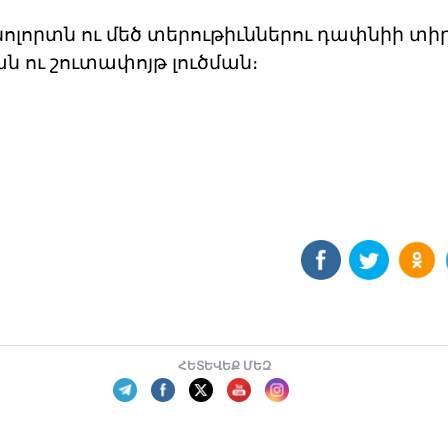
ոլորտն ու մեծ տերութիւններու դափնիի տի
ն ու շուտափոյթ լուծման։
ՀԵՏԵՎԵՔ ՄԵԶ