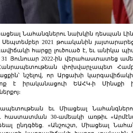
ցեալ Նահանգներու նախկին դեսպան Լին 
 Սեպտեմբեր 2021 թուականին յայտարարեց
ավիճակի հարցը լուծուած է, եւ անիկա պի
 31 Յունուար 2022-ին վերահաստատեց ամ
 Հանրապետութեան փոխվարչապետ Համբ
ցքին՝ նշելով, որ Արցախի կարգավիճակ
պէտք է իրականացուի ԵԱՀԿ-ի Մինսքի 
երքոյ։
րապետութեան եւ Միացեալ Նահանգներու
ւ հաստատման 30-ամեակի առթիւ «Արմէն
ալ ընդգծեց. «Անշուշտ, Միացեալ Նահա