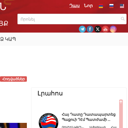
Ն
Դաս
Նոր
ՅՔ
Ձ ԿԱՊ
Հոդվածներ
Լրահոս
Հայ Դատը Դատապարտեց
Պաքուի Դէմ Պատժամի
ՈՒԱՇԻՆԿԹԸՆ.- Ամերիկայի Հայ