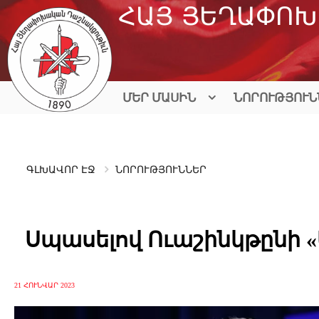
Skip
ՀԱՅ ՅԵՂԱՓՈԽ
to
content
ՄԵՐ ՄԱՍԻՆ
ՆՈՐՈՒԹՅՈՒՆ
ԳԼԽԱՎՈՐ ԷՋ
ՆՈՐՈՒԹՅՈՒՆՆԵՐ
Սպասելով Ուաշինկթընի «
21 ՀՈՒՆՎԱՐ 2023