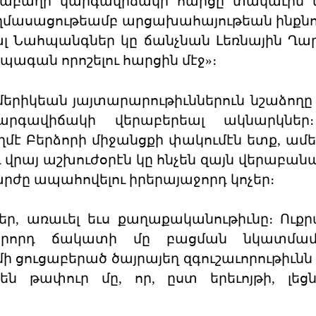
Ղարաբաղի կարգավիճակի հարցը տակաւին 
եղմասացութեամբ արցախահայութեան ինքն
ցեալ Նահպանգներ կը ճանչնան Լեռնային Ղ
ագան որոշելու հարցին մէջ»։
մերիկեան յայտարարութիւններուն նշաձողը 
րգավիճակի վերաբերեալ ակնարկներ։
մէ Բերձորի միջանցքի փակումէն ետք, ամ
րայ աշխուժօրէն կը հնչեն զայն վերաբանալ
ժը ապահովելու իրերայաջորդ կոչեր։
եր, առաւել եւս քաղաքականութիւնը։ Ուքր
րկրորդ ճակատի մը բացման նկատմա
 ցուցաբերած ծայրայեղ զգուշաւորութիւնն 
 թափուր մը, որ, ըստ երեւոյթի, լեցն