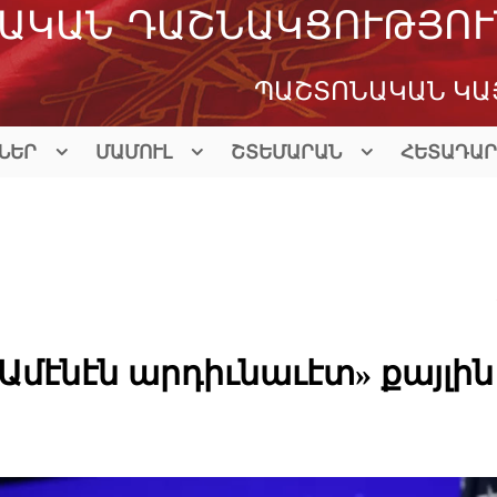
ԱԿԱՆ ԴԱՇՆԱԿՑՈՒԹՅՈՒ
ՊԱՇՏՈՆԱԿԱՆ ԿԱ
ՆԵՐ
ՄԱՄՈՒԼ
ՇՏԵՄԱՐԱՆ
ՀԵՏԱԴԱՐ
Ամէնէն արդիւնաւէտ» քայլին