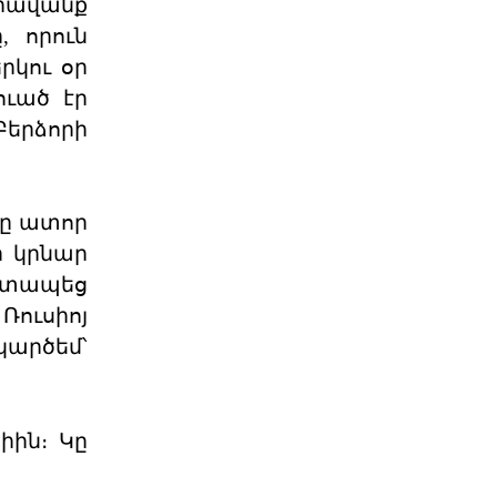
յրավանք
Քարտեզից այն կողմ.
Տիգրանաշենը և Հայաս
, որուն
Հայաստանի և Ադրբեջանի միջև
րկու օր
ընթացող սահմանազատման և
սահմանագծման գործընթացը վաղ
ուած էր
06 ՕԳՈՍՏՈՍ 2026
երձորի
Աշխարհաքաղաքական
պատրանքներ և իրականու
մը ատոր
ի կրնար
2026 թվականի հունիսի 7-ի
խորհրդարանական
շտապեց
ընտրությունները Հայաստանում
դարձան հեր
ուսիոյ
06 ՕԳՈՍՏՈՍ 2026
կարծեմ՝
Թուրքիայի
պանթյուրքական
քաղաքականությա
իին։ Կը
XXI դարում Թուրքիան զգալիորեն
ակտիվացրել է իր
քաղաքականությունը թյուրքախոս