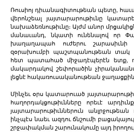
Ռուսիոյ դիւանագիտութեան պետը, հաւ
վերոնշեալ յայտարարութիւնը կատար
նախաձեռնութիւնը։ Այժմ անոր մրցակի
մանաւանդ, նկատի ունենալով որ Փա
խաղաղապահ ուժերու շարասիւնի 
զօրախումբի պաշտպանութեան տակ 
հետ պատահած միջադէպերէն ետք, 
մակարդակով շեփորածին չիրականանա
լեցնէ հակառուսականութեան ջաղացքին 
Մինչեւ օրս կատարուած յայտարարութի
հաղորդակցութիւնները որեւէ արդիւն
յայտարարութիւններուն անլրջութեան
ինչպէս նաեւ ազդու ճնշումի բացակայու
շրջափակման շարունակումը այդ իրողու