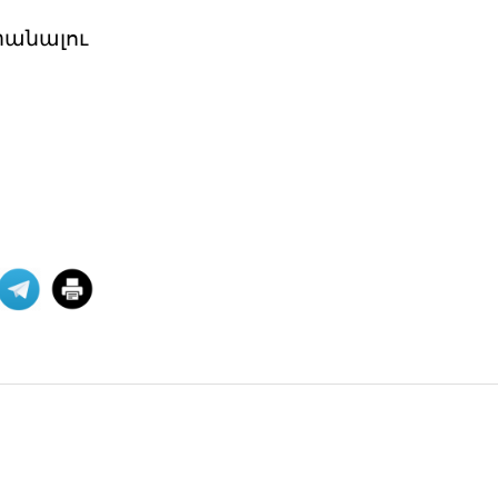
«Աշնանը Հայաստանի համար
սպասվում են ծանր
րանալու
զարգացումներ»,- լրագրողների հետ
զրույ
04 ՕԳՈՍՏՈՍ 2026
Պաշտօնական
Յայտարարութիւն
Երուսաղէմի
Յայտարարութիւն Երուսաղէմի Հայ
Դատի Յանձնախումբը խստագոյնս
կը դատապարտէ Երու
04 ՕԳՈՍՏՈՍ 2026
ՀՅԴ Լիբանանի Հայ Դատի
Մարմինը Գնահատեց
Նիւ Եորքի համալսարանի լիաժամ ու
Պէյրութի ամերիկեան համալսարան
այցելու դասախօս,
04 ՕԳՈՍՏՈՍ 2026