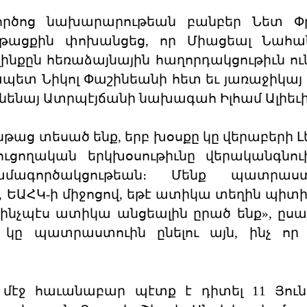
ործոց նախարարութեան բանբեր Նետ Փր
 ընթացքին փոխանցեց, որ Միացեալ Նահա
նքըն հեռաձայնային հաղորդակցութիւն ու
տ Նիկոլ Փաշինեանի հետ եւ յառաջիկայ 
ւնենայ Ատրպէյճանի նախագահ Իլհամ Ալիեւի
նթաց տեսած ենք, երբ խօսքը կը վերաբերի Լ
ուցողական երկխօսութիւնը վերականգնու
մագործակցութեան։ Մենք պատրաս
 ԵԱՀԿ-ի միջոցով, եթէ ատիկա տեղին պիտի ը
, ինչպէս ատիկա անցեալին ըրած ենք», ըսա
 կը պատրաստուին ընելու այն, ինչ որ
մէջ հաւանաբար պէտք է դիտել 11 Յուն