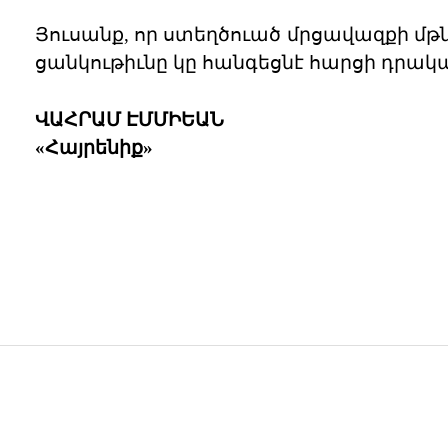
Յուսանք, որ ստեղծուած մրցավազքի մթն
ցանկութիւնը կը հանգեցնէ հարցի դրակա
ՎԱՀՐԱՄ ԷՄՄԻԵԱՆ
«Հայրենիք»