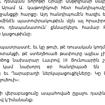
ւ դեսպան Տորոթի Շիայի Անթիլիասի մա
ոյ Արամ Ա. կաթողիկոսի հետ հանդիպումը
ջանցքի հարցը։ Այդ հանդիպումէն հազիւ ե
րմինէն պատուիրակութիւն մըն ալ հրաւիր
ու դեսպանատուն՝ քննարկելու համար Բ
 կացութիւնը։
 պատրաստէ, եւ կը թուի, թէ ռուսական կող
տակցի, թէ ստեղծուած թափուրը այլեւս չ
րծոց նախարար Լաւրով 18 Յունուարին 
էկ կամ նախորդ օր հանդիպած են Ռ
եւ Ղարաբաղի ներկայացուցիչները։ Կը 
ուծուի»։
ի վերաբացումը ապահոված ըլլալու դափն
վ կ’իմանանք։