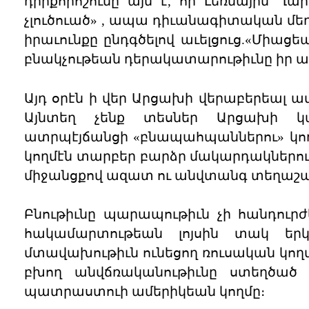
դիրքորոշումը այն է, որ Լեռնային 
չլուծուած» , ապա դիւանագիտական մ
իրաւունքը ընդգծելով աւելցուց.«Միա
բնակչութեան դերակատարութիւնը իր ապ
Այդ օրէն ի վեր Արցախի վերաբերեալ ա
Այնտեղ չենք տեսներ Արցախի կա
ատրպէյճանցի «բնապահպաններու» կող
կողմէն տարբեր բարձր մակարդակներու վ
միջանցքով ազատ ու անվտանգ տեղաշար
Բնութիւնը պարապութիւն չի հանդուրժ
հակամարտութեան լոյսին տակ ե
մտավախութիւն ունեցող ռուսական կողմի
բխող անվճռականութիւնը ստեղծած են
պատրաստուի ամերիկեան կողմը։