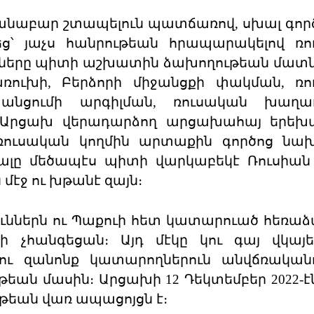
անաբար շտապելուն պատճառով, սխալ գործ
եց՝ յաչս հանրութեան հրապարակելով ռ
ցները պիտի աշխատին ձախողութեան մատնե
ռուխի, Բերձորի միջանցքի փակման, ռո
անցումի արգիլման, ռուսական խաղ
Արցախ վերադարձող արցախահայ երեխա
ռուսական կողմին արտաքին գործոց նա
լը մեծապէս պիտի վարկաբեկէ Ռուսիան 
մէջ ու խթանէ զայն։
ւններն ու Պաքուի հետ կատարուած հեռաձ
քի չհանգեցան։ Այդ մէկը կու գայ վկայե
 ու զանոնք կատարողներուն անվճռական
թեան մասին։ Արցախի 12 Դեկտեմբեր 2022-էն
թեան վառ ապացոյցն է։