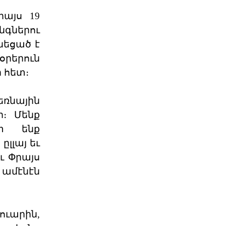
թէ ինչ է տեղի ունենում, երբ
իշխանութիւնը արտաք
այս 19
06 ՕԳՈՍՏՈՍ 2026
նգներու
նեցած է
Շարունակե՞լ Գոյութիւն
օրերուն
Ունեցածը, Թէ՞ Ան
 հետ։
Խորհրդարանական
ընտրութիւնները կը կատարուին
իշխանութեան փոփոխութիւնը
եռնային
կարելի դար
06 ՕԳՈՍՏՈՍ 2026
ի։ Մենք
տ ենք
Էներգետիկ
լլայ եւ
ինքնիշխանության
պատրանքը․ Հա
ւ Փրայս
Ռուսաստանը կարող է վերանայել
 ամէնէն
կամ դադարեցնել Հայաստանի
նկատմամբ բնական գազի, նա
06 ՕԳՈՍՏՈՍ 2026
ուարին,