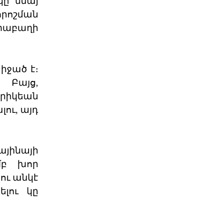
կը մնայ
որոշման
Հ.Յ.Դ. Բիւրոյի
Երիտասարդական
արաբաղի
Գրասենեակ
Հ.Յ.Դ. Բիւրոյի Երիտասարդական
Գրասենեակը կը յայտարարէ
«ԱՄԱՐԱՍ» ծրագրի կայացումը
իջած է։
06 ՕԳՈՍՏՈՍ 2026
 Բայց,
երիկեան
Դատող կողմի համար այս
ու, այդ
դատավարությունը
Բաքվի վերաքննիչ դատարանում
ավարտվել է Արցախի ռազմական և
քաղաքական ղեկավարությա
այինայի
06 ՕԳՈՍՏՈՍ 2026
մբ խոր
ու անկէ
Ակնարկ. Երբ
ելու կը
իշխանութիւնն այլեւս
ընդդիմ
Այս յօդւածը փորձում է հասկանալ,