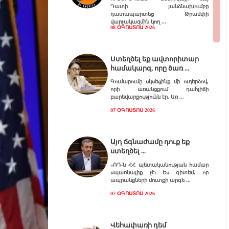
Դատի յանձնախումբը
դատապարտեց Թրամփի
վարչակազմին կող
08 ՕԳՈՍՏՈՍ 2026
Ստեղծել եք ավտորիտար
համակարգ, որը ծառ
Գումարումը սկսեցինք մի ուղերձով,
որի առանցքում դահլիճի
բարեվարքությունն էր. Առ
07 ՕԳՈՍՏՈՍ 2026
Այդ ճգնաժամը դուք եք
ստեղծել
«ՌԴ-ն ՀՀ պետականության համար
սպառնալիք չէ։ Ես գիտեմ, որ
ապրանքների մուտքի արգե
07 ՕԳՈՍՏՈՍ 2026
Վեհափառի դեմ