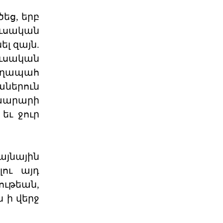
պետ
06 ՕԳՈՍՏՈՍ 2026
եց, երբ
ուսական
Մի՞թե հայ ժողովուրդը
լ զայն.
կշարունակի մնալ թ
ւսական
Վարչապետ Նիկոլ Փաշինյանը
հատում է բոլոր կարմիր գծերը՝
աղապահ
անցնելով իր լիազորությու
ներուն
04 ՕԳՈՍՏՈՍ 2026
խարարի
եւ ջուր
Արցախի հարցը չի փակվել․
ՀՀ իշխանությու
Կորսիկայի խորհրդարանի
ընդունած որոշումը, որով
այնային
վերահաստատվում են
արցախահայությա
լու այդ
04 ՕԳՈՍՏՈՍ 2026
ութեան,
 ի վերջ
Պետք է լինել միասնական
պարտադրվող օրակ