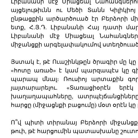
Լիբանանի մէջ Միացեալ Նահանգներո
այցելութիւնն ու Մեծի Տանն Կիլիկի
ընթացքին արծարծուած էր Բերձորի մի
ետք, Հ.Յ.Դ. Լիբանանի Հայ դատի մա
Լիբանանի մէջ Միացեալ Նահանգներ
միջանցքի արգելափակումով ստեղծուած
Յստակ է, թէ Ուաշինկթըն ծրագիր մը կը
«հոտը առած» է կամ պարզապէս կը գի
պարապ մնալ։ Ռուսիոյ արտաքին գո
յայտարարելու. «Տառացիօրէն եր
խաղաղապահները, ատրպէյճանցիները 
հարցը (միջացնքի բացումը) մօտ օրէն կը լ
Ո՞վ պիտի տիրանայ Բերձորի միջանցք
թուի, թէ հարցումին պատասխանը շուտո