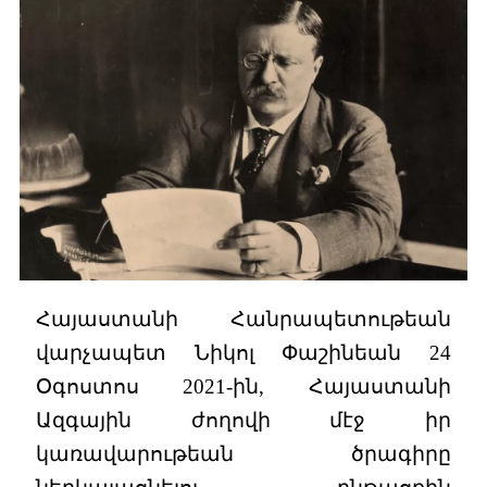
Հայաստանի Հանրապետութեան
վարչապետ Նիկոլ Փաշինեան 24
Օգոստոս 2021-ին, Հայաստանի
Ազգային ժողովի մէջ իր
կառավարութեան ծրագիրը