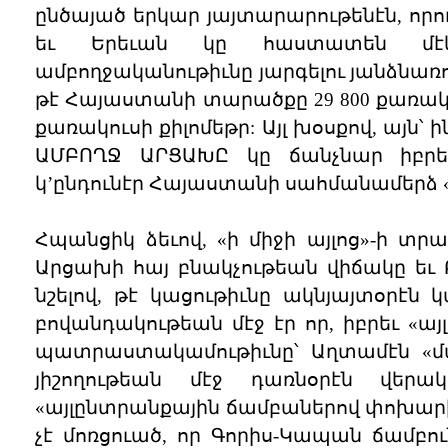
ընծայած երկար յայտարարութենէն, որուն
եւ Երեւան կը հաստատեն մէկզ
ամբողջականութիւնը յարգելու յանձնառու
թէ Հայաստանի տարածքը 29 800 քառակու
քառակուսի քիլոմեթր: Այլ խօսքով, այն՝ 
ԱՄԲՈՂՋ ԱՐՑԱԽԸ կը ճանչնար իբրե
կ’ընդունէր Հայաստանի սահմանամերձ «
Հպանցիկ ձեւով, «ի միջի այլոց»-ի տր
Արցախի հայ բնակչութեան վիճակը եւ Բ
նշելով, թէ կացութիւնը ակնյայտօրէն կա
բովանդակութեան մէջ էր որ, իբրեւ «
պատրաստակամութիւնը՝ Աղտամէն «մա
յիշողութեան մէջ դառնօրէն վեր
«այլընտրանքային ճամբաներով փոխար
չէ մոռցուած, որ Գորիս-Կապան ճամբո