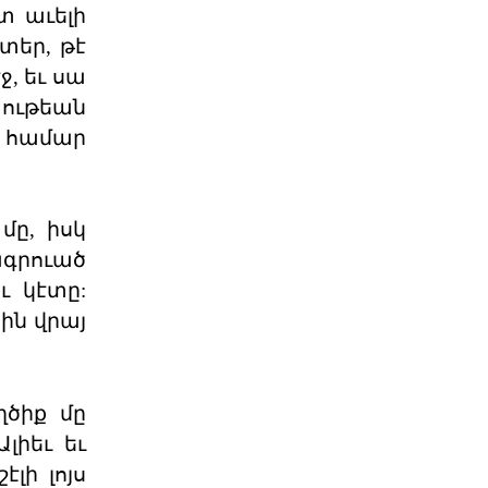
Մի՞թե հայ ժողովուրդը
տ աւելի
կշարունակի մնալ թ
տեր, թէ
Վարչապետ Նիկոլ Փաշինյանը
հատում է բոլոր կարմիր գծերը՝
, եւ սա
անցնելով իր լիազորությու
տութեան
04 ՕԳՈՍՏՈՍ 2026
ն համար
Արցախի հարցը չի փակվել․
ՀՀ իշխանությու
մը, իսկ
Կորսիկայի խորհրդարանի
ընդունած որոշումը, որով
ագրուած
վերահաստատվում են
արցախահայությա
ւ կէտը:
04 ՕԳՈՍՏՈՍ 2026
ծին վրայ
Պետք է լինել միասնական
պարտադրվող օրակ
«Աշնանը Հայաստանի համար
ղծիք մը
սպասվում են ծանր
զարգացումներ»,- լրագրողների հետ
լիեւ եւ
զրույ
04 ՕԳՈՍՏՈՍ 2026
լի լոյս