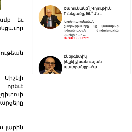
Շարունակե՞լ Գոյութիւն
Ունեցածը, Թէ՞ Ան
ամբ եւ
Խորհրդարանական
ընտրութիւնները կը կատարուին
անցաւոր
իշխանութեան փոփոխութիւնը
կարելի դար
06 ՕԳՈՍՏՈՍ 2026
ութեան
Էներգետիկ
։
ինքնիշխանության
պատրանքը․ Հա
Ռուսաստանը կարող է վերանայել
Միշէլի
կամ դադարեցնել Հայաստանի
նկատմամբ բնական գազի, նա
 որեւէ
06 ՕԳՈՍՏՈՍ 2026
չդիտուի
հարցերը
Քարտեզից այն կողմ.
Տիգրանաշենը և Հայաս
Հայաստանի և Ադրբեջանի միջև
ս լարին
ընթացող սահմանազատման և
սահմանագծման գործընթացը վաղ