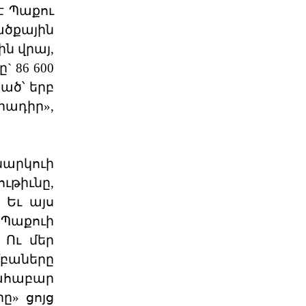
թէ Պաքու
ծքային
Պաշտօնական
Յայտարարութիւն
ին վրայ,
Երուսաղէմի
 86 600
Յայտարարութիւն Երուսաղէմի Հայ
Դատի Յանձնախումբը խստագոյնս
քած՝ երբ
կը դատապարտէ Երու
ադիր»,
04 ՕԳՈՍՏՈՍ 2026
ՀՅԴ Լիբանանի Հայ Դատի
նարկուի
Մարմինը Գնահատեց
ւթիւնը,
Նիւ Եորքի համալսարանի լիաժամ ու
Պէյրութի ամերիկեան համալսարան
 Եւ այս
այցելու դասախօս,
 Պաքուի
04 ՕԳՈՍՏՈՍ 2026
Ու մեր
բաները
Շնորհաւորական ու
երախտագիտութեան
տահաբար
նամակ
ը» ցոյց
Հայ Յեղափոխական