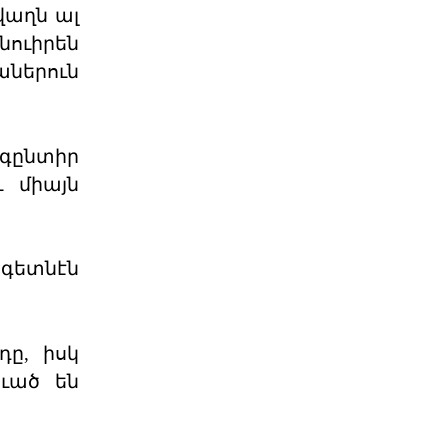
վաղն ալ
Դաշնակցութիւնը ջերմօրէն կը
շնորհաւորէ Ձեզ, ինչպէս նաեւ
նուիրեն
Քորսիքա
04 ՕԳՈՍՏՈՍ 2026
ներուն
«Մարիոթ»-ը Ջնջեց Դէպի
Արցախ Զբօսաշրջայ
գընտիր
ՈՒԱՇԻՆԿԹԸՆ. – «Մարիոթ Պոնվոյ»-ը
դադրեցուցած է դէպի Արցախի
ւ միայն
գրաւեալ հողերը կազմա
04 ՕԳՈՍՏՈՍ 2026
 գետնէն
«Դրօշակ»-ի Առաջնորդող.
Պատասխանատվությ
Ընտրությունները, իրենց բուն
նպատակին զու- գահեռ, լուծում են
դը, իսկ
դրանից բխող մեկ կա
ուած են
04 ՕԳՈՍՏՈՍ 2026
Համա-Հ.Մ.Ը.Մ.ական 13-րդ