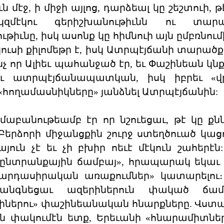
 մէջ, ի միջի այլոց, դարձեալ կը շեշտուի, 
մէկու գերիշխանութիւնն ու տարա
թիւնը, իսկ ասոնք կը հիմնուի այն ըմբռնում
սի քիլոմեթր է, իսկ Ատրպէյճանի տարածքը`
ինչ որ Ալիեւ պահանջած էր, եւ Փաշինեան կն
ւ ատրպէյճանապատկան, իսկ իբրեւ «վր
հողամասնիկները» յանձնել Ատրպէյճանին:
ամաբանութեամբ էր որ նշուեցաւ, թէ կը քն
երձորի միջանցքին շուրջ ստեղծուած կացո
յուն չէ եւ չի բխիր ոեւէ մէկուն շահերէն:
այլընտրանքային ճամբայ», հրապարակ եկաւ
րդասիրական առաքումներ» կատարելու։ 
ականգնեցաւ ազերիներուն փակած ճամ
իներու» փաշինեանական հնարքները. Վս
ւն փակումէն ետք, Երեւանի «հնարամիտներ