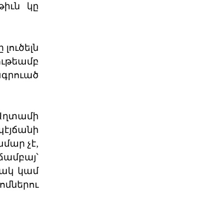
թիւն կը
06 ՕԳՈՍՏՈՍ 2026
Աշխարհաքաղաքական
 լուծելն
պատրանքներ և իրականու
ութեամբ
ագրուած
2026 թվականի հունիսի 7-ի
խորհրդարանական
ընտրությունները Հայաստանում
դարձան հեր
06 ՕԳՈՍՏՈՍ 2026
է Աղտամի
յճանի
Թուրքիայի
պանթյուրքական
մար չէ,
քաղաքականությա
ճամբայ՝
XXI դարում Թուրքիան զգալիորեն
մակ կամ
ակտիվացրել է իր
քաղաքականությունը թյուրքախոս
ոմներու
պետ
06 ՕԳՈՍՏՈՍ 2026