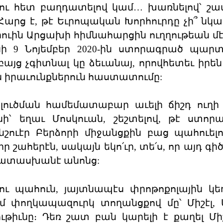
ու հետ բաղդատելով կամ… խառնելով՝ շա
Հարց է, թէ Եւրոպական Խորհուրդը չի՞ նկա
ւին Արցախի հիմնահարցին ուղղութեան մէջ
նի 9 Նոյեմբեր 2020-ին ստորագրած պար
այց չգիտնալ կը ձեւանայ, որովհետեւ իրե
ն իրաւունքներուն հաստատումը:
 լուծման համեմատաբար աւելի ճիշդ ուղի 
՝ եղաւ Մոսկուան, շեշտելով, թէ ստոր
նշուէր Բերձորի միջանցքին բաց պահուելո
իր շահերէն, սակայն եկո՛ւր, տե՛ս, որ այդ գի
պատասխանէ անոնց:
 պահուն, յայտնապէս փրոթոքոլային կե
մ փողկապազուրկ տողանցքով մը՝ Միշէլ, Ա
իւնը։ Դեռ շատ բան կարելի է քաղել Միշէ