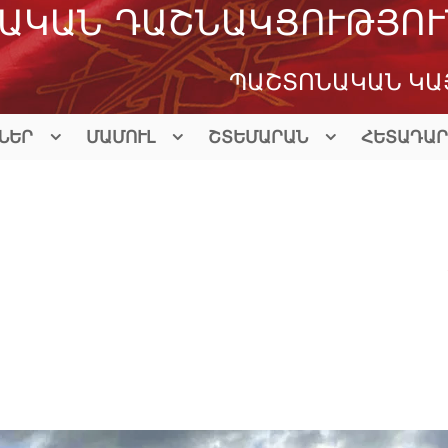
ԱԿԱՆ ԴԱՇՆԱԿՑՈՒԹՅՈՒ
ՊԱՇՏՈՆԱԿԱՆ ԿԱ
ՆԵՐ
ՄԱՄՈՒԼ
ՇՏԵՄԱՐԱՆ
ՀԵՏԱԴԱՐ