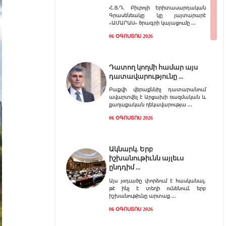
Հ.Յ.Դ. Բիւրոյի Երիտասարդական
Գրասենեակը կը յայտարարէ
«ԱՄԱՐԱՍ» ծրագրի կայացումը
06 ՕԳՈՍՏՈՍ 2026
Դատող կողմի համար այս
դատավարությունը
Բաքվի վերաքննիչ դատարանում
ավարտվել է Արցախի ռազմական և
քաղաքական ղեկավարությա
06 ՕԳՈՍՏՈՍ 2026
Ակնարկ. Երբ
իշխանութիւնն այլեւս
ընդդիմ
Այս յօդւածը փորձում է հասկանալ,
թէ ինչ է տեղի ունենում, երբ
իշխանութիւնը արտաք
06 ՕԳՈՍՏՈՍ 2026