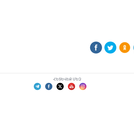
ՀԵՏԵՎԵՔ ՄԵԶ