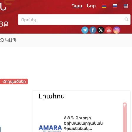
Ն
Դաս
Նոր
ՅՔ
Ձ ԿԱՊ
Հոդվածներ
Լրահոս
Հ.Յ.Դ. Բիւրոյի
Երիտասարդական
Գրասենեակ