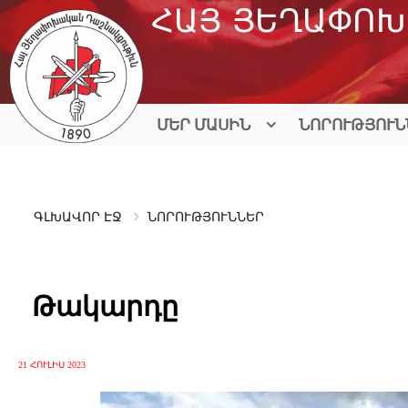
Skip
ՀԱՅ ՅԵՂԱՓՈԽ
to
content
ՄԵՐ ՄԱՍԻՆ
ՆՈՐՈՒԹՅՈՒՆ
ԳԼԽԱՎՈՐ ԷՋ
ՆՈՐՈՒԹՅՈՒՆՆԵՐ
Թակարդը
21 ՀՈՒԼԻՍ 2023