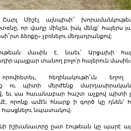
Շարլ Միշէլ այնպիսի՜ խորամանկութե
նը, որ վաղը մինչեւ իսկ մենք՝ հայերս յ
ի՜րտ ձեռքը» չբռնելու մեղադրանքով:
յութեան մասին է, նաեւ՝ Արցախի հայ
իր պայքար տանող բոլո՛ր հայերուն մասին
ովհետեւ, հեղինակութի՜ւն եղող 
ենք ու պիտի մերժենք մարդասիրական
ով, եւ սա հաւանաբար հաշտ աչքով պիտի 
ղմէ, որոնք ամէն հնարք ի գործ կը դնեն՝ 
 հասցնելու նպատակով։
ւանի իշխանաւորը ըստ էութեան կը պարէ այ