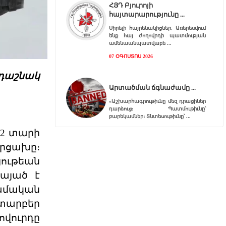
ՀՅԴ Բյուրոյի
հայտարարությունը
Սիրելի հայրենակիցներ, Առերեսվում
ենք հայ ժողովրդի պատմության
ամենաանպատվաբե
07 ՕԳՈՍՏՈՍ 2026
րդաշնակ
Արտածման ճգնաժամը
«Աշխարհագրութիւնը մեզ դրացիներ
դարձուց։ Պատմութիւնը՝
բարեկամներ։ Տնտեսութիւնը՝
07 ՕԳՈՍՏՈՍ 2026
32 տարի
Արցախը։
ութեան
Հ.Յ.Դ. Բիւրոյի
Երիտասարդական
այած է
Գրասենեակ
ամական
Հ.Յ.Դ. Բիւրոյի Երիտասարդական
Գրասենեակը կը յայտարարէ
արբեր
«ԱՄԱՐԱՍ» ծրագրի կայացումը
ովուրդը
06 ՕԳՈՍՏՈՍ 2026