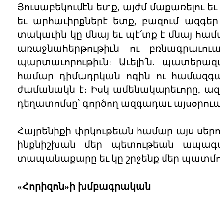
Յուսաբեկումէն ետք, այժմ մաքառելու ե
եւ արհաւիրքներէ ետք, բազում ազգե
տակաւին կը մնայ եւ պէ՛տք է մնայ հ
առաջնահերթութիւն ու բռնագրաւու
պարտաւորութիւն։ Աւելի՛ն. պատերա
համար դիմադրկան ոգին ու համազգայ
ժամանակն է։ Իսկ ամենակարեւորը, ազ
դեղատոմսը՝ գործող ազգադաւ այսօրուա
Հայրենիքի փրկութեան համար այս սեր
ինքնիշխան մեր պետութեան ապագա
տապանաքարը եւ կը շրջենք մեր պատմու
«Հորիզոն»ի խմբագրական