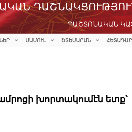
ԱԿԱՆ ԴԱՇՆԱԿՑՈՒԹՅՈՒ
ՊԱՇՏՈՆԱԿԱՆ ԿԱ
ՆԵՐ
ՄԱՄՈՒԼ
ՇՏԵՄԱՐԱՆ
ՀԵՏԱԴԱՐ
 ամրոցի խորտակումէն ետք՝