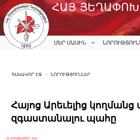
Skip
ՀԱՅ ՅԵՂԱՓՈԽ
to
content
ՄԵՐ ՄԱՍԻՆ
ՆՈՐՈՒԹՅՈՒՆ
ԳԼԽԱՎՈՐ ԷՋ
ՆՈՐՈՒԹՅՈՒՆՆԵՐ
Հայոց Արեւելից կողմանց
զգաստանալու պահը
16 ՀՈԿՏԵՄԲԵՐ 2023