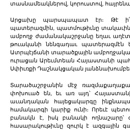
տասնամեակներով, կորուստով, հայրենա
Արցախը պարսպապատ էր։ Թէ ի՞
պատերազմին, պատմութիւնը տակաւին
ամբողջ ժամանակաշրջանը եղաւ աղէտա
թուականի նենգադաւ պատերազմէն ե
Ատրպէյճանի տարածքային ամբողջականո
ուրացան Արեւմտեան Հայաստանի պահա
Սփիւռքի Դաշնակցական յանձնախումբե
Տարածաշրջանին մէջ ռազմաքաղաքակ
փոխուած են, եւ առ այդ՝ Հայաստա
աւանդական հայեցակարգը ինքնապա
համակարգի կարիք ունի։ Որեւէ պետ
բանակն է, իսկ բանակի ողնաշարը՝ 
հասարակութիւնը զուրկ է ազգային գ