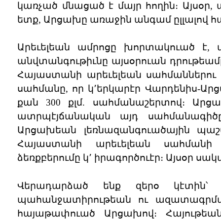
կառչած մնացած է մայր հողին։ Այսօ
ետք, Արցախը առաջին անգամ ըլլալով 
Արեւելեան ամրոցը խորտակուած է, մ
անվտանգութիւնը այսօրուան դրութեամ
Հայաստանի արեւելեան սահմաններու
սահմանը, որ կ՚երկարէր Վարդենիս-Ար
քան 300 քլմ. սահմանաշերտով։ Ար
ատրպէյճանական այդ սահմանագիծը
Արցախեան լեռնազանգուածային պաշ
Հայաստանի արեւելեան սահմանի
ձեռքբերումը կ՚ իրագործուէր։ Այսօր սակ
Վերադարձած ենք զերօ կէտին՝ 1
պահանջատիրութեան ու ազատագրմա
հայաթափուած Արցախով։ Հայութե