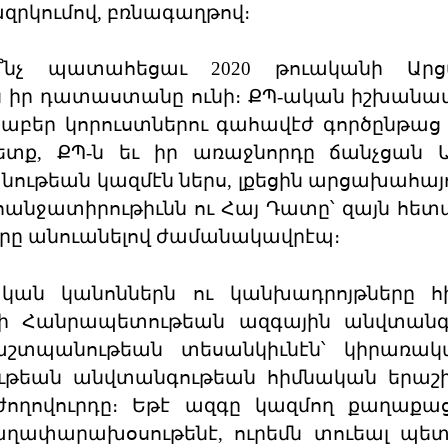
զրկումով, բռնագաղթով։
նչ պատահեցաւ 2020 թուականի Ար
 իր դատաստանը ունի։ ՔՊ-ական իշխանա
բեր կորուստներու գահավէժ գործընթաց մ
տք, ՔՊ-ն եւ իր առաջնորդը ճանչցան 
ւթեան կազմէն ներս, լքեցին արցախահայո
նջատիրութիւնն ու Հայ Դատը՝ զայն հե
րը անուանելով ժամանակավրէպ։
ան կանոններն ու կանխադրոյթները հի
նի Հանրապետութեան ազգային անվտանգ
շտպանութեան տեսանկիւնէն՝ կիրառակ
ութեան անվտանգութեան հիմնական երաշ
ժողովուրդը։ Եթէ ազգը կազմող քաղաքա
աղափարախօսութենէ, ուրեմն տուեալ պե