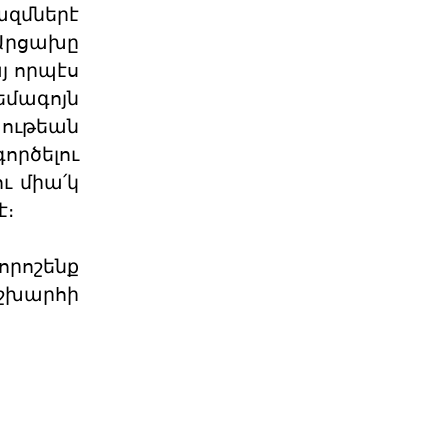
ազմներէ
04 ՕԳՈՍՏՈՍ 2026
 Արցախը
յ որպէս
Արցախի հարցը չի փակվել․
մագոյն
ՀՀ իշխանությու
ութեան
Կորսիկայի խորհրդարանի
ընդունած որոշումը, որով
ործելու
վերահաստատվում են
արցախահայությա
ւ միա՛կ
04 ՕԳՈՍՏՈՍ 2026
է։
Պետք է լինել միասնական
պարտադրվող օրակ
որոշենք
«Աշնանը Հայաստանի համար
շխարհի
սպասվում են ծանր
զարգացումներ»,- լրագրողների հետ
զրույ
04 ՕԳՈՍՏՈՍ 2026
Պաշտօնական
Յայտարարութիւն
Երուսաղէմի