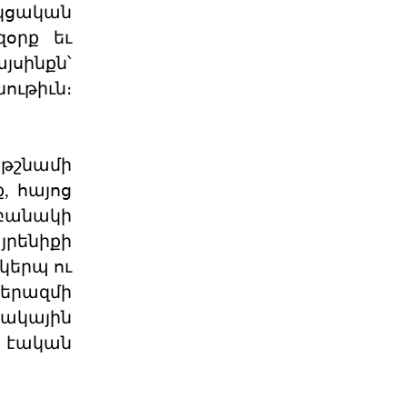
Աշխարհաքաղաքական
ակցական
պատրանքներ և իրականու
օրք եւ
յսինքն՝
2026 թվականի հունիսի 7-ի
խորհրդարանական
ութիւն։
ընտրությունները Հայաստանում
դարձան հեր
06 ՕԳՈՍՏՈՍ 2026
թշնամի
Թուրքիայի
պանթյուրքական
, հայոց
քաղաքականությա
բանակի
XXI դարում Թուրքիան զգալիորեն
յրենիքի
ակտիվացրել է իր
քաղաքականությունը թյուրքախոս
կերպ ու
պետ
06 ՕԳՈՍՏՈՍ 2026
տերազմի
տակային
Մի՞թե հայ ժողովուրդը
 էական
կշարունակի մնալ թ
Վարչապետ Նիկոլ Փաշինյանը
հատում է բոլոր կարմիր գծերը՝
անցնելով իր լիազորությու