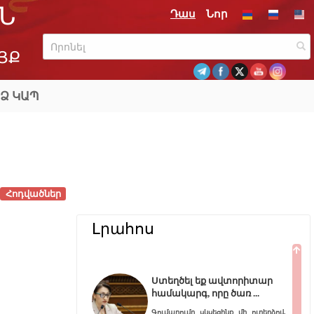
Ն
Դաս
Նոր
ՅՔ
Ձ ԿԱՊ
Հոդվածներ
Լրահոս
Ստեղծել եք ավտորիտար
համակարգ, որը ծառ
Գումարումը սկսեցինք մի ուղերձով,