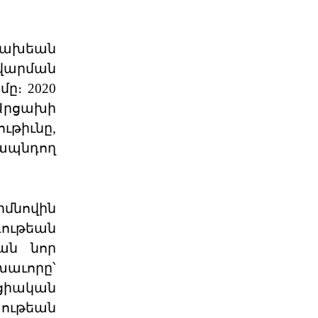
ընտրութիւնները կը կատարուին
իշխանութեան փոփոխութիւնը
կարելի դար
06 ՕԳՈՍՏՈՍ 2026
ցախեան
վարման
Էներգետիկ
ը։ 2020
ինքնիշխանության
պատրանքը․ Հա
Արցախի
Ռուսաստանը կարող է վերանայել
ւթիւնը,
կամ դադարեցնել Հայաստանի
նկատմամբ բնական գազի, նա
տապնդող
06 ՕԳՈՍՏՈՍ 2026
Քարտեզից այն կողմ.
մնովին
Տիգրանաշենը և Հայաս
ութեան
Հայաստանի և Ադրբեջանի միջև
ան նոր
ընթացող սահմանազատման և
սահմանագծման գործընթացը վաղ
խաւորը՝
06 ՕԳՈՍՏՈՍ 2026
ցիական
տութեան