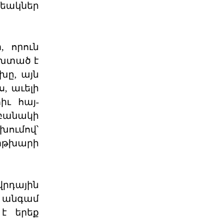
մեակներ
Դատող կողմի համար այս
դատավարությունը
, որուն
Բաքվի վերաքննիչ դատարանում
ավարտվել է Արցախի ռազմական և
ախտած է
քաղաքական ղեկավարությա
ը, այն
06 ՕԳՈՍՏՈՍ 2026
, աւելի
ւ հայ-
Ակնարկ. Երբ
իշխանութիւնն այլեւս
բանակի
ընդդիմ
ումով՝
Այս յօդւածը փորձում է հասկանալ,
իթխարի
թէ ինչ է տեղի ունենում, երբ
իշխանութիւնը արտաք
06 ՕԳՈՍՏՈՍ 2026
րդային
Շարունակե՞լ Գոյութիւն
 անգամ
Ունեցածը, Թէ՞ Ան
է երեք
Խորհրդարանական