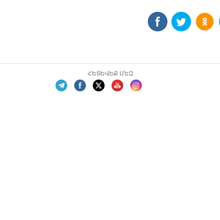
ՀԵՏԵՎԵՔ ՄԵԶ