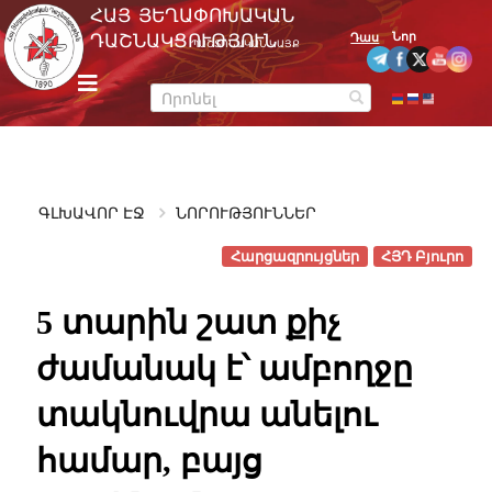
Skip
ՀԱՅ ՅԵՂԱՓՈԽԱԿԱՆ
to
Նոր
ԴԱՇՆԱԿՑՈՒԹՅՈՒՆ
Դաս
ՊԱՇՏՈՆԱԿԱՆ ԿԱՅՔ
content
m
e
n
u
ԳԼԽԱՎՈՐ ԷՋ
ՆՈՐՈՒԹՅՈՒՆՆԵՐ
Հարցազրույցներ
ՀՅԴ Բյուրո
5 տարին շատ քիչ
ժամանակ է՝ ամբողջը
տակնուվրա անելու
համար, բայց