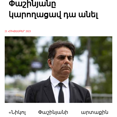
Փաշինյանը
կարողացավ դա անել
21 ՀՈԿՏԵՄԲԵՐ 2023
«Նիկոլ Փաշինյանի արտաքին