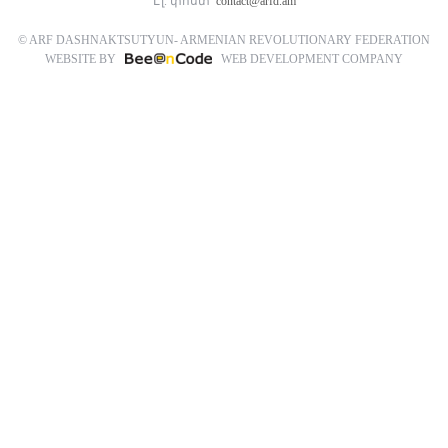
Էլ. փոստ՝
contact@arfd.am
© ARF DASHNAKTSUTYUN- ARMENIAN REVOLUTIONARY FEDERATION
WEBSITE BY
WEB DEVELOPMENT COMPANY