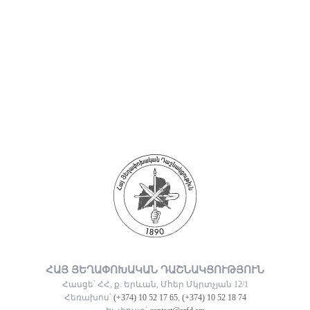
ՀԱՅ ՅԵՂԱՓՈԽԱԿԱՆ ԴԱՇՆԱԿՑՈՒԹՅՈՒՆ
Հասցե՝ ՀՀ, ք. Երևան, Մհեր Մկրտչյան 12/1
Հեռախոս՝
(+374) 10 52 17 65
,
(+374) 10 52 18 74