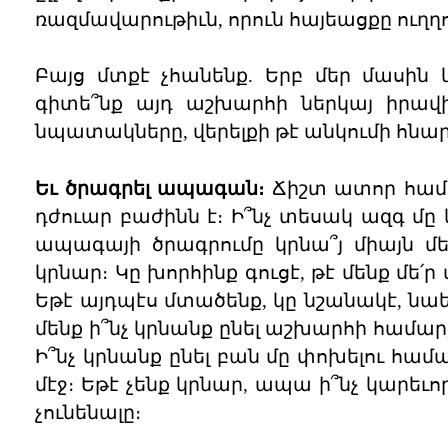
ռազմավարութիւն, որուն հայեացքը ուղղո
Բայց մտքէ չհանենք. Երբ մեր մասին 
գիտե՞նք այդ աշխարհի ներկայ իրավիճ
նպատակները, վերելքի թէ անկումի հնարա
Եւ ծրագրել ապագան։
Ճիշտ ատոր համար
դժուար բաժինն է։ Ի՞նչ տեսակ ազգ մը կ
ապագայի ծրագրումը կրնա՞յ միայն մ
կրնար։ Կը խորհինք գուցէ, թէ մենք մե՛
Եթէ այդպէս մտածենք, կը նշանակէ, նաեւ
մենք ի՞նչ կրնանք ընել աշխարհի համար,–
Ի՞նչ կրնանք ընել բան մը փոխելու հ
մէջ։ Եթէ չենք կրնար, ապա ի՞նչ կարեւո
չունենալը։