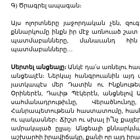
Գ) Ծրագրել ապագան։
Այս ոլորտները յաջորդական չեն, զու
քննարկումը ինքն իր մէջ առնուած շատ
պատմաբանները, մանաւանդ հին
պատմաբանները…
Սերտել անցեալը։
Անկէ դա՛ս առնելու համ
անցեալէն։ Ներկայ հանգրուանին այդ 
յատկապէս մեր Դատին ու Ինքնութե
Օրիներէն, Դաւիթ Պէկերէն, անցնելով 
սահմանադրութիւնը, Վերածնուն
Հանրապետութեան հաստատումը, հասնելո
ու պակասներ։ Ճիշտ ու սխալ ի՞նչ քայլեր
ամրակայած ըլլալ։ Անցեալի քննարկմ
աշխարհի իրավիճակը, քանի որ այդ իրավ