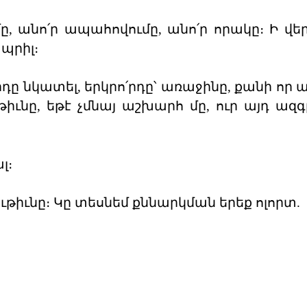
, անո՛ր ապահովումը, անո՛ր որակը։ Ի վերջ
պրիլ։
րդը նկատել, երկրո՛րդը՝ առաջինը, քանի որ
իւնը, եթէ չմնայ աշխարհ մը, ուր այդ ազգ
լ։
ւթիւնը։ Կը տեսնեմ քննարկման երեք ոլորտ.