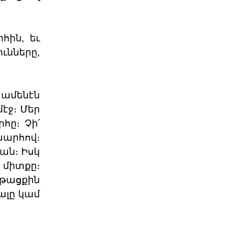
Դաշնակցութիւնը ջերմօրէն կը
շնորհաւորէ Ձեզ, ինչպէս նաեւ
Քորսիքա
04 ՕԳՈՍՏՈՍ 2026
հին, եւ
ւնները,
«Մարիոթ»-ը Ջնջեց Դէպի
Արցախ Զբօսաշրջայ
ՈՒԱՇԻՆԿԹԸՆ. – «Մարիոթ Պոնվոյ»-ը
դադրեցուցած է դէպի Արցախի
 ամենէն
գրաւեալ հողերը կազմա
մէջ։ Մեր
04 ՕԳՈՍՏՈՍ 2026
հը։ Չի՛
շխարհով։
«Դրօշակ»-ի Առաջնորդող.
գան։ Իսկ
Պատասխանատվությ
ր միտքը։
Ընտրությունները, իրենց բուն
նպատակին զու- գահեռ, լուծում են
նթացքին
դրանից բխող մեկ կա
նալը կամ
04 ՕԳՈՍՏՈՍ 2026
Համա-Հ.Մ.Ը.Մ.ական 13-րդ