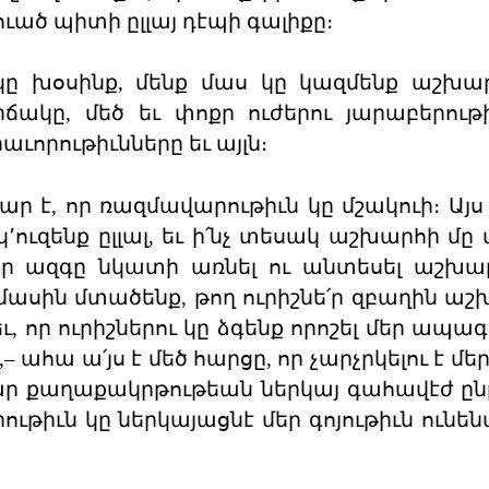
ւած պիտի ըլլայ դէպի գալիքը։
կը խօսինք, մենք մաս կը կազմենք աշխար
ակը, մեծ եւ փոքր ուժերու յարաբերութի
ւորութիւնները եւ այլն։
 է, որ ռազմավարութիւն կը մշակուի։ Այս
՚ուզենք ըլլալ, եւ ի՛նչ տեսակ աշխարհի մը 
եր ազգը նկատի առնել ու անտեսել աշխար
ր մասին մտածենք, թող ուրիշնե՛ր զբաղին ա
, որ ուրիշներու կը ձգենք որոշել մեր ապա
 ահա ա՛յս է մեծ հարցը, որ չարչրկելու է մե
ամար քաղաքակրթութեան ներկայ գահավէժ ը
րութիւն կը ներկայացնէ մեր գոյութիւն ունե