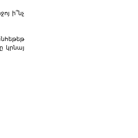
06 ՕԳՈՍՏՈՍ 2026
ոյ ի՞նչ
Աշխարհաքաղաքական
պատրանքներ և իրականու
 անհեթեթ
ը կրնայ
2026 թվականի հունիսի 7-ի
խորհրդարանական
ընտրությունները Հայաստանում
դարձան հեր
06 ՕԳՈՍՏՈՍ 2026
Թուրքիայի
պանթյուրքական
քաղաքականությա
XXI դարում Թուրքիան զգալիորեն
ակտիվացրել է իր
քաղաքականությունը թյուրքախոս
պետ
06 ՕԳՈՍՏՈՍ 2026