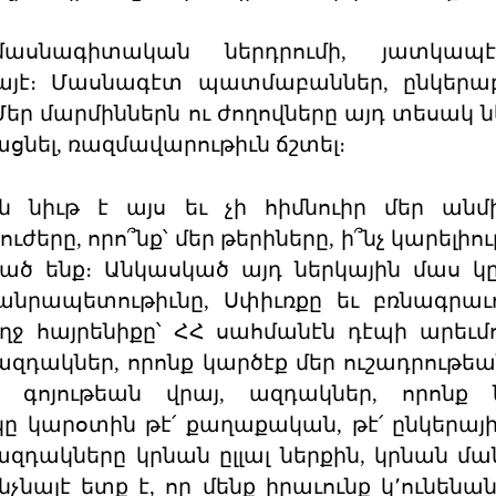
ասնագիտական ներդրումի, յատկապ
այէ։ Մասնագէտ պատմաբաններ, ընկերաբ
Մեր մարմիններն ու ժողովները այդ տեսակ ն
ացնել, ռազմավարութիւն ճշտել։
 նիւթ է այս եւ չի հիմնուիր մեր անմ
ուժերը, որո՞նք՝ մեր թերիները, ի՞նչ կարելիո
կուած ենք։ Անկասկած այդ ներկային մաս կ
նրապետութիւնը, Սփիւռքը եւ բռնագրաւ
 հայրենիքը՝ ՀՀ սահմանէն դէպի արեւմ
ազդակներ, որոնք կարծէք մեր ուշադրութեա
 գոյութեան վրայ, ազդակներ, որոնք ն
 կարօտին թէ՛ քաղաքական, թէ՛ ընկերային
դ ազդակները կրնան ըլլալ ներքին, կրնան մ
չնալէ ետք է, որ մենք իրաւունք կ՚ունենան