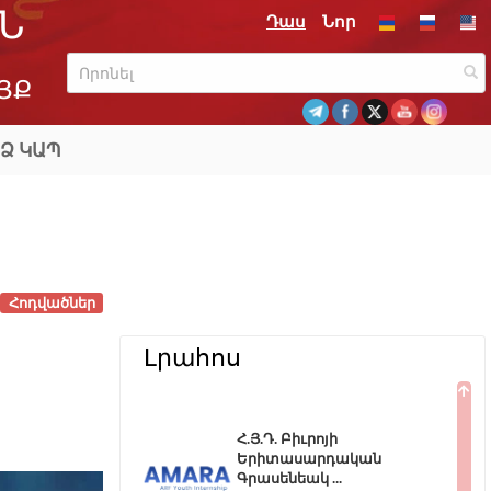
Ն
Դաս
Նոր
ՅՔ
Ձ ԿԱՊ
Հոդվածներ
Լրահոս
Հ.Յ.Դ. Բիւրոյի
Երիտասարդական
Գրասենեակ