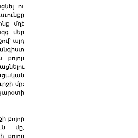
բանակումը աւար
նել ու
«Արարատի համար՝ կանգուն»
աւունքը
մնալու հաստատակամութեամբ եւ
չորս տարի ետք կրկին հանդի
ոնք մղէ
03 ՕԳՈՍՏՈՍ 2026
ազգ մեր
ով՝ այդ
Լույս է տեսել ՀՅԴ
հանգիստ
պաշտոնաթերթ «Դրօշակ»
ն բոլոր
ցնելու
Ընթերցողին է ներկայացվել
«Դրօշակի» 2026 թ. 7-րդ համարը:
ցական
Թերթի հուլիսյան համարը
րջի մը։
03 ՕԳՈՍՏՈՍ 2026
 կարօտի
Ամենայն Հայոց
Կաթողիկոսը ընդունեց «Ուժ
ի բոլոր
Օգոստոսի 2-ին Ն․Ս․Օ․Տ․Տ Գարեգին
ւն մը,
Երկրորդ Ծայրագույն Պատրիարք և
Ամենայն Հայոց Կա
ի բոլոր