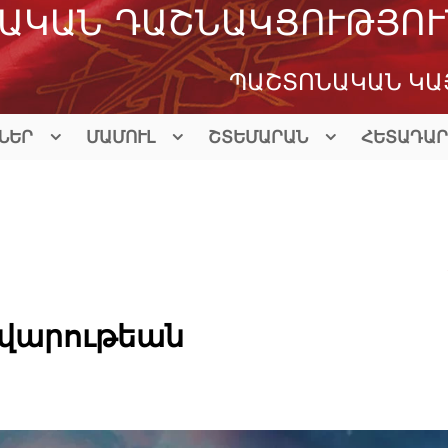
ԱԿԱՆ ԴԱՇՆԱԿՑՈՒԹՅՈՒ
ՊԱՇՏՈՆԱԿԱՆ ԿԱ
ՆԵՐ
ՄԱՄՈՒԼ
ՇՏԵՄԱՐԱՆ
ՀԵՏԱԴԱՐ
ավարութեան