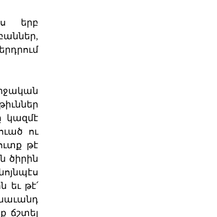
Պաշտօնական
էս երբ
Յայտարարութիւն
աններ,
Երուսաղէմի
երդրում
Յայտարարութիւն Երուսաղէմի Հայ
Դատի Յանձնախումբը խստագոյնս
կը դատապարտէ Երու
04 ՕԳՈՍՏՈՍ 2026
իջական
ւթիւններ
ՀՅԴ Լիբանանի Հայ Դատի
Մարմինը Գնահատեց
ը կազմէ
ուած ու
Նիւ Եորքի համալսարանի լիաժամ ու
Պէյրութի ամերիկեան համալսարան
ուտք թէ
այցելու դասախօս,
ն ծիրին
04 ՕԳՈՍՏՈՍ 2026
ոյնպէս
 եւ թէ՛
Շնորհաւորական ու
երախտագիտութեան
անաւանդ
նամակ
ք ճշտել
Հայ Յեղափոխական