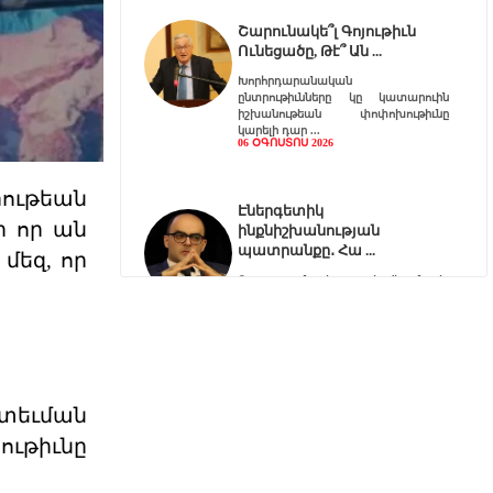
Շարունակե՞լ Գոյութիւն
Ունեցածը, Թէ՞ Ան
Խորհրդարանական
ընտրութիւնները կը կատարուին
իշխանութեան փոփոխութիւնը
կարելի դար
06 ՕԳՈՍՏՈՍ 2026
ութեան
Էներգետիկ
ի որ ան
ինքնիշխանության
պատրանքը․ Հա
մեզ, որ
Ռուսաստանը կարող է վերանայել
կամ դադարեցնել Հայաստանի
նկատմամբ բնական գազի, նա
06 ՕԳՈՍՏՈՍ 2026
Քարտեզից այն կողմ.
ատեւման
Տիգրանաշենը և Հայաս
յութիւնը
Հայաստանի և Ադրբեջանի միջև
ընթացող սահմանազատման և
սահմանագծման գործընթացը վաղ