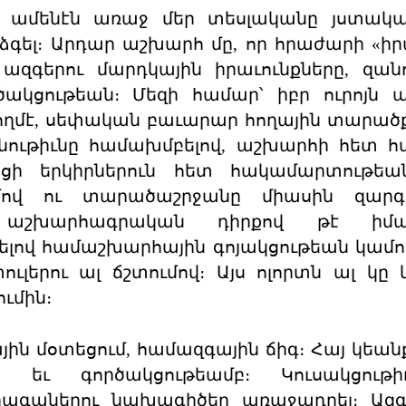
ամենէն առաջ մեր տեսլականը յստակաց
 ձգել։ Արդար աշխարհ մը, որ հրաժարի «իր
ր ազգերու մարդկային իրաւունքները, զան
ակցութեան։ Մեզի համար՝ իբր ուրոյն 
 կողմէ, սեփական բաւարար հողային տարածք
նութիւնը համախմբելով, աշխարհի հետ 
րացի երկիրներուն հետ հակամարտութեա
մով ու տարածաշրջանը միասին զարգա
 աշխարհագրական դիրքով թէ իմա
ելով համաշխարհային գոյակցութեան կամու
փուլերու ալ ճշտումով։ Այս ոլորտն ալ կը
ւմին։
ն մօտեցում, համազգային ճիգ։ Հայ կեանք
բ եւ գործակցութեամբ։ Կուսակցութի
րագաներու նախագիծեր առաջադրել։ Ազգ