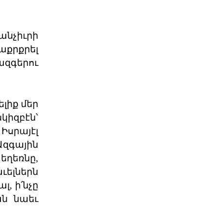
Մի՞թե հայ ժողովուրդը
կշարունակի մնալ թ
Վարչապետ Նիկոլ Փաշինյանը
հատում է բոլոր կարմիր գծերը՝
անչիւրի
անցնելով իր լիազորությու
աքրքրել
04 ՕԳՈՍՏՈՍ 2026
զգերու
Արցախի հարցը չի փակվել․
ՀՀ իշխանությու
Կորսիկայի խորհրդարանի
ելիք մեր
ընդունած որոշումը, որով
կիզբէն՝
վերահաստատվում են
արցախահայությա
04 ՕԳՈՍՏՈՍ 2026
սրայէլ
Ազգային
ղեռնը,
Պետք է լինել միասնական
պարտադրվող օրակ
ւելներն
«Աշնանը Հայաստանի համար
լ, ի՛նչը
սպասվում են ծանր
զարգացումներ»,- լրագրողների հետ
ան նաեւ
զրույ
04 ՕԳՈՍՏՈՍ 2026