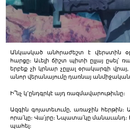
Անկասկած անհրաժեշտ է վերստին օ
հարցը։ Աւելի ճիշտ պիտի ըլլայ ըսել՝
երբեք չի կրնար չըլլալ օրակարգի վրայ,
անոր վերանայումը դառնայ անմիջական
Ի՞նչ կ՚ընդգրկէ այդ ռազմավարութիւնը։
Ազգին գոյատեւումը, առաջին հերթին։
որա՛կը։ Վա՛յրը։ Նպատա՛կը մանաւանդ։ Ի
պահել։