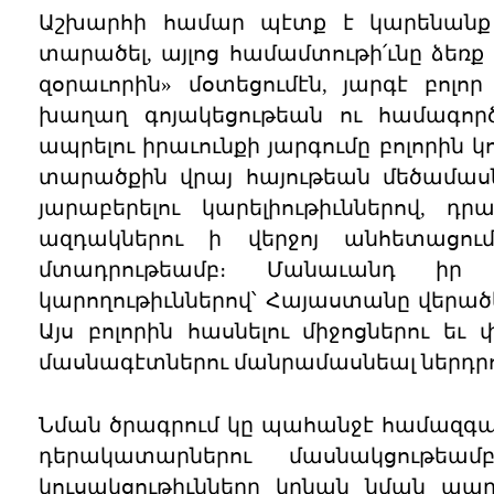
Աշխարհի համար պէտք է կարենանք 
տարածել, այլոց համամտութի՛ւնը ձեռք
զօրաւորին» մօտեցումէն, յարգէ բոլո
խաղաղ գոյակեցութեան ու համագործ
ապրելու իրաւունքի յարգումը բոլորին
տարածքին վրայ հայութեան մեծամաս
յարաբերելու կարելիութիւններով, դ
ազդակներու ի վերջոյ անհետացու
մտադրութեամբ։ Մանաւանդ իր
կարողութիւններով՝ Հայաստանը վերած
Այս բոլորին հասնելու միջոցներու եւ 
մասնագէտներու մանրամասնեալ ներդրո
Նման ծրագրում կը պահանջէ համազգայի
դերակատարներու մասնակցութեամ
կուսակցութիւնները կրնան նման պա