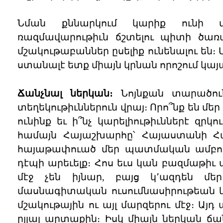
Նման քննարկում կարիք ունի մ
ռազմավարութիւն ճշտելու պիտի ծառ
մշակութաբաններ ըսելիք ունենալու են։ 
ստանալէ ետք միայն կրնան որոշում կայ
Ճանչնալ ներկան։
Նոյնքան տարածուն
տեղեկութիւններուն վրայ։ Որո՞նք են մեր 
ունինք եւ ի՞նչ կարելիութիւններէ զր
համայն Հայաշխարհը՝ Հայաստանի Հա
հայաթափուած մեր պատմական ամբողջ
դէպի արեւելք։ Հոս եւս կան բազմաթիւ 
մէջ չեն իյնար, բայց կ՚ազդեն մեր
մասնագիտական ուսումնասիրութեան կը
մշակութային ու այլ մարզերու մէջ։ Այ
ըլլալ արտաքին։ Իսկ միայն ներկան ճան