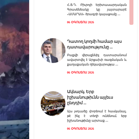
Հ.Յ.Դ. Բիւրոյի Երիտասարդական
Գրասենեակը կը յայտարարէ
«ԱՄԱՐԱՍ» ծրագրի կայացումը
06 ՕԳՈՍՏՈՍ 2026
Դատող կողմի համար այս
դատավարությունը
Բաքվի վերաքննիչ դատարանում
ավարտվել է Արցախի ռազմական և
քաղաքական ղեկավարությա
06 ՕԳՈՍՏՈՍ 2026
Ակնարկ. Երբ
իշխանութիւնն այլեւս
ընդդիմ
Այս յօդւածը փորձում է հասկանալ,
թէ ինչ է տեղի ունենում, երբ
իշխանութիւնը արտաք
06 ՕԳՈՍՏՈՍ 2026