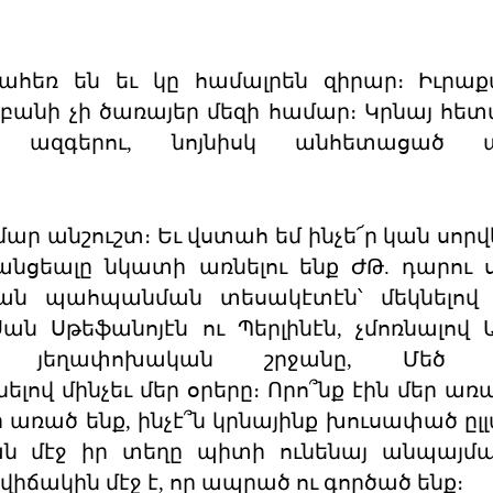
գահեռ են եւ կը համալրեն զիրար։ Իւրաք
 բանի չի ծառայեր մեզի համար։ Կրնայ հետ
 ազգերու, նոյնիսկ անհետացած ա
ար անշուշտ։ Եւ վստահ եմ ինչե՜ր կան սորվ
անցեալը նկատի առնելու ենք ԺԹ. դարու ս
ան պահպանման տեսակէտէն՝ մեկնելով Ի
Սան Սթեֆանոյէն ու Պերլինէն, չմոռնալով 
դը, յեղափոխական շրջանը, Մեծ ե
վ մինչեւ մեր օրերը։ Որո՞նք էին մեր առա
 առած ենք, ինչէ՞ն կրնայինք խուսափած ըլլա
ան մէջ իր տեղը պիտի ունենայ անպայմ
իճակին մէջ է, որ ապրած ու գործած ենք։