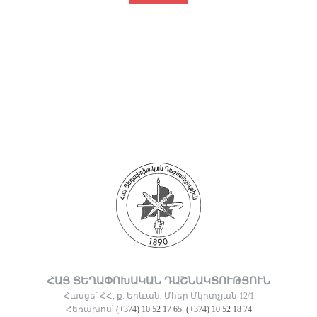
ՀԱՅ ՅԵՂԱՓՈԽԱԿԱՆ ԴԱՇՆԱԿՑՈՒԹՅՈՒՆ
Հասցե՝ ՀՀ, ք. Երևան, Մհեր Մկրտչյան 12/1
Հեռախոս՝
(+374) 10 52 17 65
,
(+374) 10 52 18 74