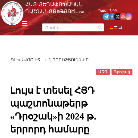
Skip
ՀԱՅ ՅԵՂԱՓՈԽԱԿԱՆ
to
Նոր
ԴԱՇՆԱԿՑՈՒԹՅՈՒՆ
Դաս
ՊԱՇՏՈՆԱԿԱՆ ԿԱՅՔ
content
m
e
n
u
ԳԼԽԱՎՈՐ ԷՋ
ՆՈՐՈՒԹՅՈՒՆՆԵՐ
ԱԶԴ
Դրօշակ
Լույս է տեսել ՀՅԴ
պաշտոնաթերթ
«Դրօշակ»ի 2024 թ․
երրորդ համարը