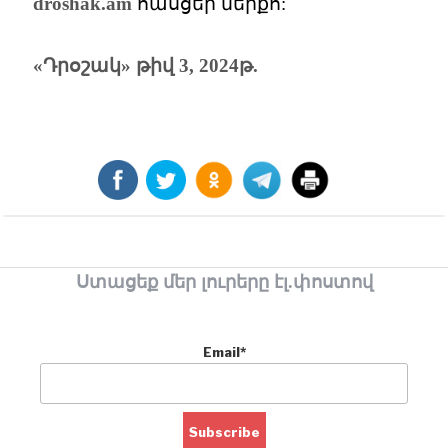
droshak.am
հասցեի ներքո:
«Դրօշակ» թիվ 3, 2024թ.
Ստացեք մեր լուրերը էլ.փոստով
Email*