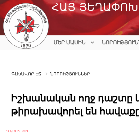
Skip
ՀԱՅ ՅԵՂԱՓՈԽ
to
content
ՄԵՐ ՄԱՍԻՆ
ՆՈՐՈՒԹՅՈՒՆ
ԳԼԽԱՎՈՐ ԷՋ
ՆՈՐՈՒԹՅՈՒՆՆԵՐ
Իշխանական ողջ դաշտը և
թիրախավորել են հավաք
14 ԱՊՐԻԼ 2024