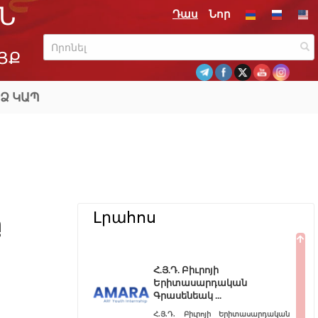
Ն
Դաս
Նոր
ՅՔ
Ձ ԿԱՊ
Լրահոս
ը
Հ.Յ.Դ. Բիւրոյի
Երիտասարդական
Գրասենեակ
Հ.Յ.Դ. Բիւրոյի Երիտասարդական