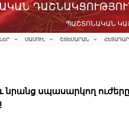
ԱԿԱՆ ԴԱՇՆԱԿՑՈՒԹՅՈՒ
ՊԱՇՏՈՆԱԿԱՆ ԿԱ
ՆԵՐ
ՄԱՄՈՒԼ
ՇՏԵՄԱՐԱՆ
ՀԵՏԱԴԱՐ
 նրանց սպասարկող ուժեր
ը