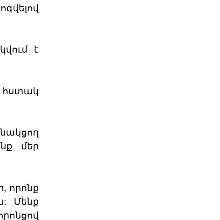
06 ՕԳՈՍՏՈՍ 2026
գվելով
Աշխարհաքաղաքական
պատրանքներ և իրականու
կվում է
2026 թվականի հունիսի 7-ի
խորհրդարանական
ընտրությունները Հայաստանում
դարձան հեր
ն հստակ
06 ՕԳՈՍՏՈՍ 2026
Թուրքիայի
պանթյուրքական
նակցող
քաղաքականությա
նք մեր
XXI դարում Թուրքիան զգալիորեն
ակտիվացրել է իր
քաղաքականությունը թյուրքախոս
պետ
06 ՕԳՈՍՏՈՍ 2026
, որոնք
: Մենք
Մի՞թե հայ ժողովուրդը
որոնցով
կշարունակի մնալ թ