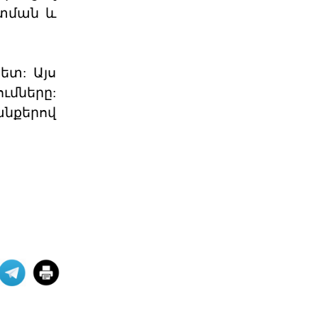
տման և
Վարչապետ Նիկոլ Փաշինյանը
հատում է բոլոր կարմիր գծերը՝
անցնելով իր լիազորությու
04 ՕԳՈՍՏՈՍ 2026
ետ: Այս
ւմները:
Արցախի հարցը չի փակվել․
նքերով
ՀՀ իշխանությու
Կորսիկայի խորհրդարանի
ընդունած որոշումը, որով
վերահաստատվում են
արցախահայությա
04 ՕԳՈՍՏՈՍ 2026
Պետք է լինել միասնական
պարտադրվող օրակ
«Աշնանը Հայաստանի համար
սպասվում են ծանր
զարգացումներ»,- լրագրողների հետ
զրույ
04 ՕԳՈՍՏՈՍ 2026