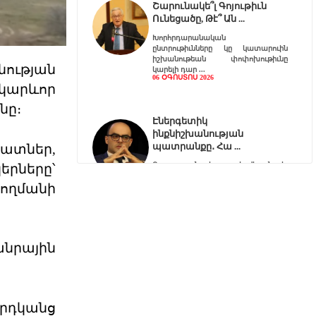
Շարունակե՞լ Գոյութիւն
Ունեցածը, Թէ՞ Ան
Խորհրդարանական
ընտրութիւնները կը կատարուին
իշխանութեան փոփոխութիւնը
նության
կարելի դար
06 ՕԳՈՍՏՈՍ 2026
 կարևոր
նը։
Էներգետիկ
ինքնիշխանության
պատրանքը․ Հա
ատներ,
Ռուսաստանը կարող է վերանայել
րները՝
կամ դադարեցնել Հայաստանի
ողմանի
նկատմամբ բնական գազի, նա
06 ՕԳՈՍՏՈՍ 2026
նրային
Քարտեզից այն կողմ.
Տիգրանաշենը և Հայաս
Հայաստանի և Ադրբեջանի միջև
ընթացող սահմանազատման և
սահմանագծման գործընթացը վաղ
արդկանց