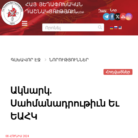
Skip
ՀԱՅ ՅԵՂԱՓՈԽԱԿԱՆ
to
Նոր
ԴԱՇՆԱԿՑՈՒԹՅՈՒՆ
Դաս
ՊԱՇՏՈՆԱԿԱՆ ԿԱՅՔ
content
m
e
n
u
ԳԼԽԱՎՈՐ ԷՋ
ՆՈՐՈՒԹՅՈՒՆՆԵՐ
Հոդվածներ
Ակնարկ.
Սահմանադրութիւն Եւ
ԵԱՀԿ
08 ՀՈՒՆԻՍ 2024