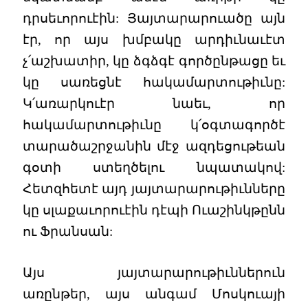
դրսեւորուէին: Յայտարարուածը այն
էր, որ այս խմբակը արդիւնաւէտ
չ՛աշխատիր, կը ձգձգէ գործընթացը եւ
կը սառեցնէ հակամարտութիւնը:
Կ՛առարկուէր նաեւ, որ
հակամարտութիւնը կ՛օգտագործէ
տարածաշրջանին մէջ ազդեցութեան
գօտի ստեղծելու նպատակով:
Հետզհետէ այդ յայտարարութիւնները
կը սլաքաւորուէին դէպի Ուաշինկթընն
ու Ֆրանսան:
Այս յայտարարութիւններուն
առընթեր, այս անգամ Մոսկուայի