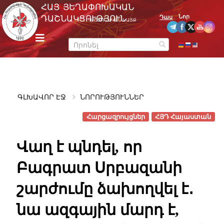
Skip
ՀԱՅ ՅԵՂԱՓՈԽԱԿԱՆ
to
Նոր
ԴԱՇՆԱԿՑՈՒԹՅՈՒՆ
Դաս
ՊԱՇՏՈՆԱԿԱՆ ԿԱՅՔ
content
m
e
n
u
ԳԼԽԱՎՈՐ ԷՋ
ՆՈՐՈՒԹՅՈՒՆՆԵՐ
Հարցազրույցներ
ՀՅԴ Հայաստան
Վաղ է պնդել, որ
Բագրատ Սրբազանի
շարժումը ձախողվել է․
նա ազգային մարդ է,