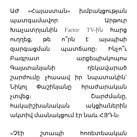
ԱԺ «Հայաստան» խմբակցության
պատգամավոր Արթուր
Խաչատրյանին
Factor TV-ին
հարց
ուղղեց, թե ո՞րն է այսպիսի
զարգացման պատճառը։ Ինչո՞ւ
Բագրատ արքեպիսկոպոս
Գալստանյանի ղեկավարած
շարժումը չհասավ իր նպատակին՝
Նիկոլ Փաշինյանը հրաժարական
չտվեց։ Շարժմանը,
հակաիշխանական ակցիաներին
ակտիվ մասնակցում էր նաև ՀՅԴ-ն։
«Չէի շտապի հոռետեսական