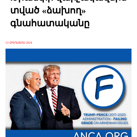
տված «ձախող»
գնահատականը
13 ՕԳՈՍՏՈՍ 2024