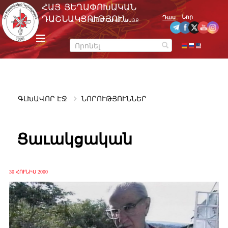
Skip
ՀԱՅ ՅԵՂԱՓՈԽԱԿԱՆ
to
Նոր
ԴԱՇՆԱԿՑՈՒԹՅՈՒՆ
Դաս
ՊԱՇՏՈՆԱԿԱՆ ԿԱՅՔ
content
m
e
n
u
ԳԼԽԱՎՈՐ ԷՋ
ՆՈՐՈՒԹՅՈՒՆՆԵՐ
Ցաւակցական
30 ՀՈՒՆԻՍ 2000