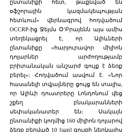
ընտանիքի հետ, թաքնված են
օֆշորային կազմակեպության
հետևում» վերնագրով հոդվածում
OCCRP-ից Ջեյմս Օ’Բրայենն այս ամիս
տեղեկացրել է, որ Ալիևների
ընտանիքը «հարյուրավոր միլիոն
դոլարներ արժողությամբ
բրիտանական անշարժ գույք է ձեռք
բերել»։ Հոդվածում ասվում է. «Նոր
հասանելի տվյալները ցույց են տալիս,
որ Ալիևի դուստրերը Լոնդոնում վեց
շքեղ բնակարանների
սեփականատեր են։ Սակայն
ընտանիքի կողմից 160 միլիոն դոլարով
ձեռք բերված 10 [այլ] գույքի ներկայիս