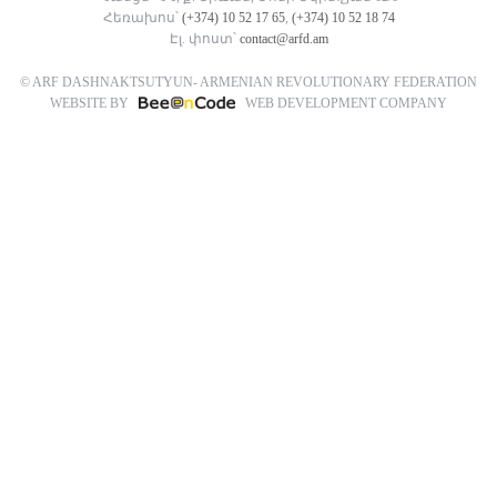
Հեռախոս՝
(+374) 10 52 17 65
,
(+374) 10 52 18 74
Էլ. փոստ՝
contact@arfd.am
© ARF DASHNAKTSUTYUN- ARMENIAN REVOLUTIONARY FEDERATION
WEBSITE BY
WEB DEVELOPMENT COMPANY