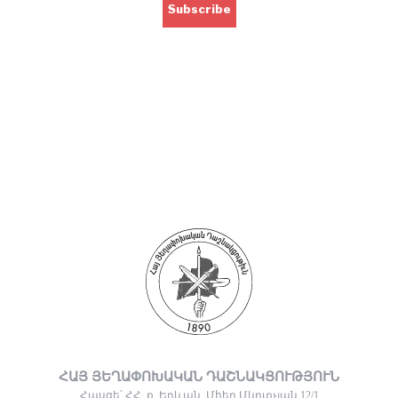
ՀԱՅ ՅԵՂԱՓՈԽԱԿԱՆ ԴԱՇՆԱԿՑՈՒԹՅՈՒՆ
Հասցե՝ ՀՀ, ք. Երևան, Մհեր Մկրտչյան 12/1