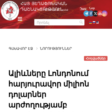
Skip
ՀԱՅ ՅԵՂԱՓՈԽԱԿԱՆ
to
Նոր
ԴԱՇՆԱԿՑՈՒԹՅՈՒՆ
Դաս
ՊԱՇՏՈՆԱԿԱՆ ԿԱՅՔ
content
m
e
n
u
ԳԼԽԱՎՈՐ ԷՋ
ՆՈՐՈՒԹՅՈՒՆՆԵՐ
Հոդվածներ
Ալիևները Լոնդոնում
հարյուրավոր միլիոն
դոլարներ
արժողությամբ