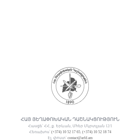
ՀԱՅ ՅԵՂԱՓՈԽԱԿԱՆ ԴԱՇՆԱԿՑՈՒԹՅՈՒՆ
Հասցե՝ ՀՀ, ք. Երևան, Մհեր Մկրտչյան 12/1
Հեռախոս՝
(+374) 10 52 17 65
,
(+374) 10 52 18 74
Էլ. փոստ՝
contact@arfd.am