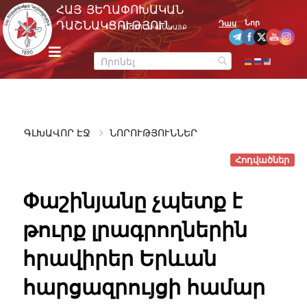
Skip
ՀԱՅ ՅԵՂԱՓՈԽԱԿԱՆ
to
Նոր
ԴԱՇՆԱԿՑՈՒԹՅՈՒՆ
Դաս
ՊԱՇՏՈՆԱԿԱՆ ԿԱՅՔ
content
m
e
n
u
ԳԼԽԱՎՈՐ ԷՋ
ՆՈՐՈՒԹՅՈՒՆՆԵՐ
Հոդվածներ
Փաշինյանը չպետք է
թուրք լրագրողներին
հրավիրեր Երևան
հարցազրույցի համար