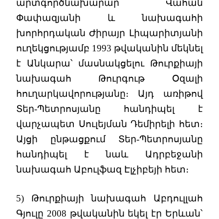
արտգործնախարար Վահան
Փափազյանի և նախագահի
խորհրդական Ժիրայր Լիպարիտյանի
ուղեկցությամբ 1993 թվականին մեկնել
է Անկարա՝ մասնակցելու Թուրքիայի
նախագահ Թուրգութ Օզալի
հուղարկավորությանը։ Այդ առիթով
Տեր-Պետրոսյանը հանդիպել է
վարչապետ Սուլեյման Դեմիրելի հետ։
Այցի ընթացքում Տեր-Պետրոսյանը
հանդիպել է նաև Ադրբեջանի
նախագահ Աբուլֆազ Էլչիբեյի հետ։
5) Թուրքիայի նախագահ Աբդուլլահ
Գյուլը 2008 թվականին եկել էր Երևան՝