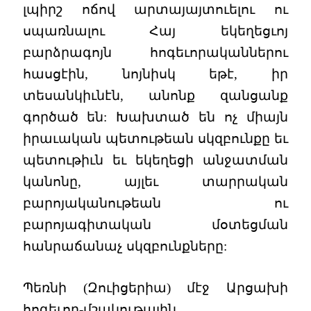
լպիրշ ոճով արտայայտուելու ու
սպառնալու Հայ եկեղեցւոյ
բարձրագոյն հոգեւորականներու
հասցէին, նոյնիսկ եթէ, իր
տեսանկիւնէն, անոնք զանցանք
գործած են: Խախտած են ոչ միայն
իրաւական պետութեան սկզբունքը եւ
պետութիւն եւ եկեղեցի անջատման
կանոնը, այլեւ տարրական
բարոյականութեան ու
բարոյագիտական մօտեցման
հանրաճանաչ սկզբունքները:
Պեռնի (Զուիցերիա) մէջ Արցախի
հոգեւոր-մշակութային