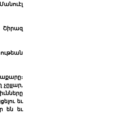
ընտրութիւնները կը կատարուին
Մանուէլ
իշխանութեան փոփոխութիւնը
կարելի դար
06 ՕԳՈՍՏՈՍ 2026
 Շիրազ
Էներգետիկ
ինքնիշխանության
պատրանքը․ Հա
Ռուսաստանը կարող է վերանայել
ութեան
կամ դադարեցնել Հայաստանի
նկատմամբ բնական գազի, նա
06 ՕԳՈՍՏՈՍ 2026
մաքարը։
Քարտեզից այն կողմ.
չըլլար,
Տիգրանաշենը և Հայաս
ւնները
Հայաստանի և Ադրբեջանի միջև
ելու եւ
ընթացող սահմանազատման և
սահմանագծման գործընթացը վաղ
ր են եւ
06 ՕԳՈՍՏՈՍ 2026