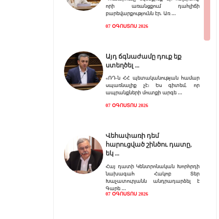
որի առանցքում դահլիճի
բարեվարքությունն էր. Առ
07 ՕԳՈՍՏՈՍ 2026
Այդ ճգնաժամը դուք եք
ստեղծել
«ՌԴ-ն ՀՀ պետականության համար
սպառնալիք չէ։ Ես գիտեմ, որ
ապրանքների մուտքի արգե
07 ՕԳՈՍՏՈՍ 2026
Վեհափառի դեմ
հարուցված շինծու դատը,
եկ
Հայ դատի Կենտրոնական Խորհրդի
նախագահ Հակոբ Տեր
Խաչատուրյանն անդրադարձել է
Գարե
07 ՕԳՈՍՏՈՍ 2026