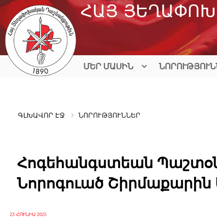
Skip
ՀԱՅ ՅԵՂԱՓՈԽ
to
content
ՄԵՐ ՄԱՍԻՆ
ՆՈՐՈՒԹՅՈՒՆ
ԳԼԽԱՎՈՐ ԷՋ
ՆՈՐՈՒԹՅՈՒՆՆԵՐ
Հոգեհանգստեան Պաշտօն
Նորոգուած Շիրմաքարին 
23 ՀՈՒՆԻՍ 2025