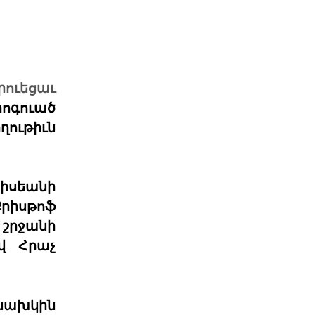
Դատող կողմի համար այս
դատավարությունը
Բաքվի վերաքննիչ դատարանում
ավարտվել է Արցախի ռազմական և
ուեցաւ
քաղաքական ղեկավարությա
ոգուած
06 ՕԳՈՍՏՈՍ 2026
ղութիւն
Ակնարկ. Երբ
իշխանութիւնն այլեւս
ընդդիմ
իսեանի
Այս յօդւածը փորձում է հասկանալ,
Քրիսթոֆ
թէ ինչ է տեղի ունենում, երբ
իշխանութիւնը արտաք
շրջանի
06 ՕԳՈՍՏՈՍ 2026
վ Հրաչ
Շարունակե՞լ Գոյութիւն
Ունեցածը, Թէ՞ Ան
 նախկին
Խորհրդարանական