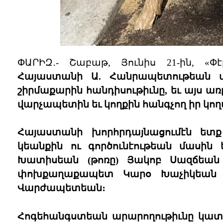
ՓԱՐԻԶ․- Շաբաթ, Յունիս 21-ին, «Փ
Հայաստանի Ա. Հանրապետութեան 
շիրմաքարին հանդիսութիւնը, եւ այս ա
վարչապետին եւ կողքին հանգչող իր կո
Հայաստանի խորհրդայնացումէն ետ
կեանքին ու գործունէութեան մասին 
Խատիսեան (թոռը) Յակոբ Սազճեան ե
փոխքաղաքապետ Կարօ Խաչիկեան եւ
Վարժապետեան։
Հոգեհանգստեան արարողութիւնը կատա