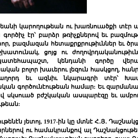
եանի կարողութեան ու խառնուածքի տէր
ործիչ էր՝ բարձր թռիչքներով եւ բազմութ
տոր, բազմազան հետաքրքրութիւններ եւ ծր
ատունակ, ցոյց ու ժողովրդականութիւն
ատեհապաշտ, կենդանի գործը վերա
կան բոլոր խաւերու լեզուն հասկցող, հան
հաղորդ եւ ազնիւ նկարագրի տէր՝ Խա
ն գործունէութեան համար: Եւ զարմանալի
պով սկսուած բժշկական ասպարէզը եւ ամբ
ւթեան:
նէն յետոյ, 1917-ին կը մտնէ Հ․Յ․ Դաշնակ
արներով ու համակրանքով ալ Դաշնակցութ