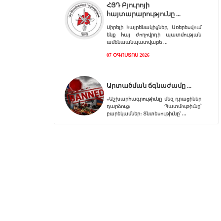
ՀՅԴ Բյուրոյի
հայտարարությունը
Սիրելի հայրենակիցներ, Առերեսվում
ենք հայ ժողովրդի պատմության
ամենաանպատվաբե
07 ՕԳՈՍՏՈՍ 2026
Արտածման ճգնաժամը
«Աշխարհագրութիւնը մեզ դրացիներ
դարձուց։ Պատմութիւնը՝
բարեկամներ։ Տնտեսութիւնը՝
07 ՕԳՈՍՏՈՍ 2026
Հ.Յ.Դ. Բիւրոյի
Երիտասարդական
Գրասենեակ
Հ.Յ.Դ. Բիւրոյի Երիտասարդական
Գրասենեակը կը յայտարարէ
«ԱՄԱՐԱՍ» ծրագրի կայացումը
06 ՕԳՈՍՏՈՍ 2026