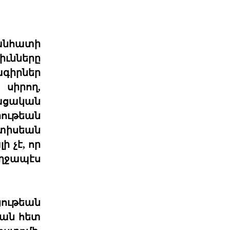
Յայտարարութիւն Երուսաղէմի Հայ
Դատի Յանձնախումբը խստագոյնս
կը դատապարտէ Երու
04 ՕԳՈՍՏՈՍ 2026
 անհատի
իւնները
ագիրներ
ՀՅԴ Լիբանանի Հայ Դատի
Մարմինը Գնահատեց
 սիրող,
Նիւ Եորքի համալսարանի լիաժամ ու
ցական
Պէյրութի ամերիկեան համալսարան
այցելու դասախօս,
րութեան
04 ՕԳՈՍՏՈՍ 2026
տիսեան
 չէ, որ
Շնորհաւորական ու
ողջապէս
երախտագիտութեան
նամակ
Հայ Յեղափոխական
Դաշնակցութիւնը ջերմօրէն կը
ցութեան
շնորհաւորէ Ձեզ, ինչպէս նաեւ
Քորսիքա
եան հետ
04 ՕԳՈՍՏՈՍ 2026