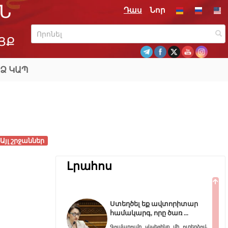
Ն
Դաս
Նոր
ՅՔ
Ձ ԿԱՊ
Այլ շրջաններ
Լրահոս
Ստեղծել եք ավտորիտար
համակարգ, որը ծառ
Գումարումը սկսեցինք մի ուղերձով,