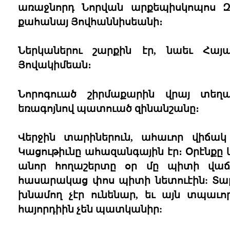
առաջնորդ Նորվան արքեպիսկոպոս Զաք
քահանայ Յովհաննիսեանի։
Ներկաներու շարքին էր, նաեւ Հայ
Յովակիմեան։
Նորոգուած շիրմաքարին վրայ տե
եռագոյնով պատուած զինանշանը։
Վերջին տարիներուն, ահաւոր վիճակ
Կացութիւնը ահազանգային էր։ Օրէնքը կ՛
անոր հողաշերտը օր մը պիտի վաճա
հասարակաց փոս պիտի նետուէին: Տարին
խնամող չէր ունենար, եւ այն տպաւո
հայորդիին չեն պատկանիր: