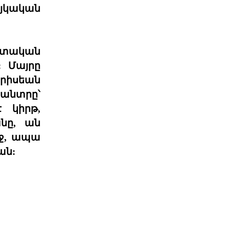
Աշխարհաքաղաքական
յկական
պատրանքներ և իրականու
2026 թվականի հունիսի 7-ի
խորհրդարանական
պետական
ընտրությունները Հայաստանում
դարձան հեր
06 ՕԳՈՍՏՈՍ 2026
: Մայրը
արիսեան
սանտրը՝
Թուրքիայի
պանթյուրքական
 կիրթ,
քաղաքականությա
նը, ան
XXI դարում Թուրքիան զգալիորեն
ակտիվացրել է իր
էջ, ապա
քաղաքականությունը թյուրքախոս
ան:
պետ
06 ՕԳՈՍՏՈՍ 2026
Մի՞թե հայ ժողովուրդը
կշարունակի մնալ թ
Վարչապետ Նիկոլ Փաշինյանը
հատում է բոլոր կարմիր գծերը՝
անցնելով իր լիազորությու