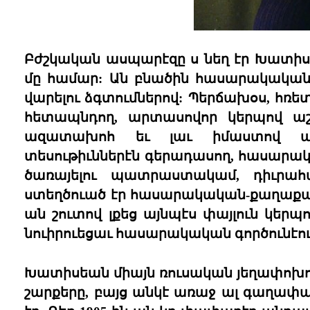
Բժշկական ասպարէզը ս նեղ էր Խատիս
մը համար: Ան բնածին հասարակական գ
վարելու ձգտումներով: Պերճախօս, հռե
հետապնդող, արտասովոր կերպով աշխ
ազատախոհ եւ լաւ իմաստով պ
տեսութիւններէն գերադասող, հասարակա
ծառայելու պատրաստակամ, դիւրա
ստեղծուած էր հասարակական-քաղաքակա
ան շուտով լքեց այնպէս փայլուն կեր
նուիրուեցաւ հասարակական գործունէո
Խատիսեան միայն ռուսական յեղափոխութե
շարքերը, բայց անկէ առաջ ալ գաղափ