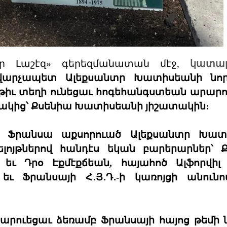
էր Լաշէզ» գերեզմանատան մէջ,
կատար
վարչապետ Ալեքսանտր Խատիսեանի նոր
ռթիւ տեղի ունեցաւ հոգեհանգստեան արարո
ղակից՝ Քսենիա Խատիսեանի յիշատակին։
ք Ֆրանսա աքսորուած Ալեքսանտր Խատ
ելոյթներով հանդէս եկան բարերարներ՝ 
ւ Դրօ Էքմէքճեան, հայահոծ Ալֆորվիլ 
 Ֆրանսայի Հ․Յ․Դ․-ի կառոյցի անունո
րուեցաւ ձեռամբ Ֆրանսայի հայոց թեմի