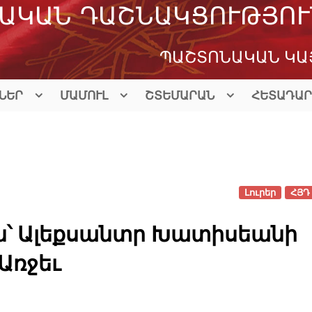
ԱԿԱՆ ԴԱՇՆԱԿՑՈՒԹՅՈՒ
ՊԱՇՏՈՆԱԿԱՆ ԿԱ
ՆԵՐ
ՄԱՄՈՒԼ
ՇՏԵՄԱՐԱՆ
ՀԵՏԱԴԱՐ
Լուրեր
ՀՅԴ 
՝ Ալեքսանտր Խատիսեանի
Առջեւ