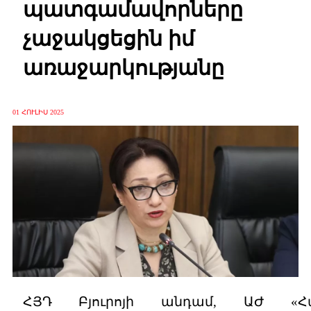
պատգամավորները
չաջակցեցին իմ
առաջարկությանը
01 ՀՈՒԼԻՍ 2025
ՀՅԴ Բյուրոյի անդամ, ԱԺ «Հա