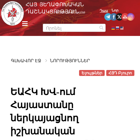
Skip
ՀԱՅ ՅԵՂԱՓՈԽԱԿԱՆ
to
Նոր
ԴԱՇՆԱԿՑՈՒԹՅՈՒՆ
Դաս
ՊԱՇՏՈՆԱԿԱՆ ԿԱՅՔ
content
m
e
n
u
ԳԼԽԱՎՈՐ ԷՋ
ՆՈՐՈՒԹՅՈՒՆՆԵՐ
Ելույթներ
ՀՅԴ Բյուրո
ԵԱՀԿ ԽՎ-ում
Հայաստանը
ներկայացնող
իշխանական